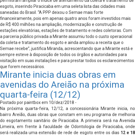
permitiram ampliar o índice de atendimento da coleta e tratamento de
esgoto, inserindo Piracicaba em uma seleta lista das cidades mais
saneadas do Brasil. “A PPP deixou o Semae mais forte
financeiramente, pois em apenas quatro anos foram investidos mais
de R$ 400 milhões na ampliação, modernização e construção de
estações elevatórias, estações de tratamento e redes coletoras. Com
a parceria público privada a Mirante assumiu todo o custo operacional
da coleta e tratamento do esgoto e ainda ampliou a receita que o
Semae recebe”, justifica Miranda, acrescentando que a Mirante está e
sempre esteve à disposição de todos os órgãos e autoridades para
visitação em suas instalações e para prestar todos os esclarecimentos
que forem necessários.
Mirante inicia duas obras em
avenidas do Areião na próxima
quarta-feira (12/12)
Postado por paintbox em 10/dez/2018 -
Na próxima quarta-feira, 12/12, a concessionária Mirante inicia, no
bairro Areião, duas obras que constam em seu programa de melhoria
do esgotamento sanitário de Piracicaba. A primeira será na Avenida
Limeira, em frente à faculdade de Odontologia de Piracicaba, onde
será realizada uma extensão de rede de esgoto entre os dias
12 e 1