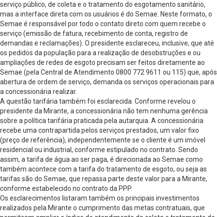
serviço público, de coleta e o tratamento do esgotamento sanitário,
mas a interface direta com os usuários é do Semae. Neste formato, o
Semae é responsável por todo o contato direto com quem recebe o
serviço (emissão de fatura, recebimento de conta, registro de
demandas e reclamações). O presidente esclareceu, inclusive, que até
os pedidos da população para a realização de desobstruções e ou
ampliações de redes de esgoto precisam ser feitos diretamente ao
Semae (pela Central de Atendimento 0800 772 9611 ou 115) que, após
abertura de ordem de serviço, demanda os serviços operacionais para
a concessionária realizar.
A questão tarifária também foi esclarecida. Conforme revelou o
presidente da Mirante, a concessionária não tem nenhuma gerência
sobre a política tarifária praticada pela autarquia. A concessionária
recebe uma contrapartida pelos serviços prestados, um valor fixo
(preço de referência), independentemente se o cliente é um imóvel
residencial ou industrial, conforme estipulado no contrato. Sendo
assim, a tarifa de água ao ser paga, é direcionada ao Semae como
também acontece com a tarifa do tratamento de esgoto, ou seja as
tarifas são do Semae, que repassa parte deste valor para a Mirante,
conforme estabelecido no contrato da PPP.
Os esclarecimentos listaram também os principais investimentos
realizados pela Mirante o cumprimento das metas contratuais, que