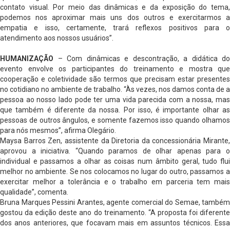
contato visual. Por meio das dinâmicas e da exposição do tema,
podemos nos aproximar mais uns dos outros e exercitarmos a
empatia e isso, certamente, trará reflexos positivos para o
atendimento aos nossos usuários”.
HUMANIZAÇÃO
– Com dinâmicas e descontração, a didática do
evento envolve os participantes do treinamento e mostra que
cooperação e coletividade são termos que precisam estar presentes
no cotidiano no ambiente de trabalho. “Às vezes, nos damos conta de a
pessoa ao nosso lado pode ter uma vida parecida com a nossa, mas
que também é diferente da nossa. Por isso, é importante olhar as
pessoas de outros ângulos, e somente fazemos isso quando olhamos
para nós mesmos”, afirma Olegário.
Maysa Barros Zen, assistente da Diretoria da concessionária Mirante,
aprovou a iniciativa. “Quando paramos de olhar apenas para o
individual e passamos a olhar as coisas num âmbito geral, tudo flui
melhor no ambiente. Se nos colocamos no lugar do outro, passamos a
exercitar melhor a tolerância e o trabalho em parceria tem mais
qualidade”, comenta.
Bruna Marques Pessini Arantes, agente comercial do Semae, também
gostou da edição deste ano do treinamento. “A proposta foi diferente
dos anos anteriores, que focavam mais em assuntos técnicos. Essa