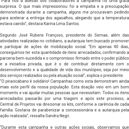
“Para nós a adesão dos colaboradores à campanha foi uma grata
surpresa. O que mais impressionou foi a empatia e a preocupação
demonstrada durante a campanha, alguns me procuravam pedindo
para acelerar a entrega dos agasalhos, alegando que a temperatura
estava caindo”, destaca Karina Lima Santos.
Segundo José Rubens Françoso, presidente do Semae, além das
atividades realizadas no cotidiano, a autarquia tem buscado promover
e participar de ações de mobilização social. “Em apenas 40 dias,
conseguimos ter esta quantidade de itens arrecadados, confirmando a
parceria bem-sucedida e o compromisso firmado entre o poder público
e a iniciativa privada, que é o de contribuir diretamente com o
desenvolvimento e a qualidade de vida dos munícipes, seja por meio
dos serviços realizados ou pela atuação social”, explica o presidente.
“O piracicabano é solidário! Campanhas como esta demonstram ainda
mais este perfil da nossa população. Esta doação veio em um bom
momento e vai ajudar muitas pessoas que necessitam. Todos os itens
arrecadados passarão por uma triagem e após este processo, a
Central de Projetos vai direcionar os kits, conforme a carência de cada
família. Gostaria de parabenizar a concessionária e a autarquia pela
ação realizada”, ressalta Sandra Negri.
“Durante esta campanha e outras ações sociais, observamos que