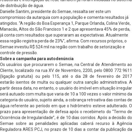
de distribuição de água.
Danielle Santim, presidente do Semae, ressalta ser este um
compromisso da autarquia com a população e comenta resultados já
atingidos. “A região do Boa Esperança 1, Parque Orlanda, Colina Verde,
Manacás, Altos do São Francisco 1 e 2 que apresentava 45% de perda,
já conta com resultados que superaram as expectativas. Atualmente
essa região registra perda de 23%”, afirma. Com recursos próprios, o
Semae investiu R$ 524 mil na região com trabalho de setorização e
controle de pressão.
Sobre a campanha para autodenúncia
Os usuários que procurarem o Semae, na Central de Atendimento ao
Cliente, localizado na rua XV de Novembro, 2200, pelo 0800 772 9611
(ligação gratuita) ou pelo 115, até o dia 28 de fevereiro de 2017
estarão isentos de multa ou qualquer outra sanção administrativa. A
partir dessa data, no entanto, o usuário do imóvel em situação irregular
será autuado com multa que varia de 10 a 100 vezes o valor mínimo da
categoria do usuário, sujeito ainda, a cobrança retroativa das contas de
água referente ao período em que o hidrômetro esteve adulterado. O
prazo para apresentação de defesa após o recebimeto do “Termo de
Ocorrência de Irregularidade”, é de 10 dias corridos. Após a decisão do
Semae sobre as penalidades aplicadas caberá recurso à Agência
Reguladora ARES PCJ, no prazo de 10 dias a contar da publicação da