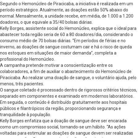
Segundo o Hemonúcleo de Piracicaba, a iniciativa é realizada em um
período estratégico. Atualmente, as doações estão 50% abaixo do
normal. Mensalmente, a unidade recebe, em média, de 1.000 a 1.200
doadores, o que equivale a 35/40 bolsas diárias.
Kelly Borges, assistente social do Hemonúcleo, explica que o ideal para
abastecer toda região seria de 60 a 80 doadores/dia, considerando o
consumo médio de 70 bolsas diárias. “Em períodos de férias e no
inverno, as doações de sangue costumam cair e há o risco de queda
nos estoques em situações de maior demanda”, completa a
profissional do Hemonúcleo.
A campanha pretende motivar a conscientização entre os
colaboradores, a fim de auxiliar o abastecimento do Hemonúcleo de
Piracicaba. Ao realizar uma doação de sangue, o voluntário ajuda, pelo
menos, três pacientes.
O sangue coletado é processado dentro de rigorosos critérios técnicos,
separado em componentes e examinado em modernos laboratórios.
Em seguida, o conteúdo é distribuído gratuitamente aos hospitais
públicos e filantrópicos da região, proporcionando segurança e
tranquilidade à população.
Kelly Borges enfatiza que a doação de sangue deve ser encarada
como um compromisso social, tornando-se um hábito. “As ações
voltadas para estimular as doações de sangue devem ser realizadas