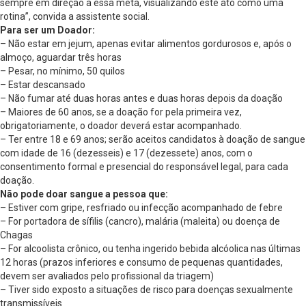
sempre em direção a essa meta, visualizando este ato como uma
rotina”, convida a assistente social.
Para ser um Doador:
– Não estar em jejum, apenas evitar alimentos gordurosos e, após o
almoço, aguardar três horas
– Pesar, no mínimo, 50 quilos
– Estar descansado
– Não fumar até duas horas antes e duas horas depois da doação
– Maiores de 60 anos, se a doação for pela primeira vez,
obrigatoriamente, o doador deverá estar acompanhado.
– Ter entre 18 e 69 anos; serão aceitos candidatos à doação de sangue
com idade de 16 (dezesseis) e 17 (dezessete) anos, com o
consentimento formal e presencial do responsável legal, para cada
doação.
Não pode doar sangue a pessoa que:
– Estiver com gripe, resfriado ou infecção acompanhado de febre
– For portadora de sífilis (cancro), malária (maleita) ou doença de
Chagas
– For alcoolista crônico, ou tenha ingerido bebida alcóolica nas últimas
12 horas (prazos inferiores e consumo de pequenas quantidades,
devem ser avaliados pelo profissional da triagem)
– Tiver sido exposto a situações de risco para doenças sexualmente
transmissíveis