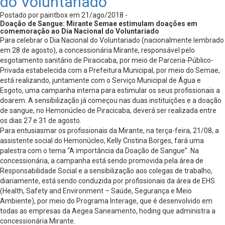
do Voluntariado
Postado por paintbox em 21/ago/2018 -
Doação de Sangue:
Mirante Semae estimulam doações em
comemoração ao Dia Nacional do Voluntariado
Para celebrar o Dia Nacional do Voluntariado (nacionalmente lembrado
em 28 de agosto), a concessionária Mirante, responsável pelo
esgotamento sanitário de Piracicaba, por meio de Parceria-Público-
Privada estabelecida com a Prefeitura Municipal, por meio do Semae,
está realizando, juntamente com o Serviço Municipal de Água e
Esgoto, uma campanha interna para estimular os seus profissionais a
doarem. A sensibilização já começou nas duas instituições e a doação
de sangue, no Hemonúcleo de Piracicaba, deverá ser realizada entre
os dias 27 e 31 de agosto.
Para entusiasmar os profissionais da Mirante, na terça-feira, 21/08, a
assistente social do Hemonúcleo, Kelly Cristina Borges, fará uma
palestra com o tema “A importância da Doação de Sangue”. Na
concessionária, a campanha está sendo promovida pela área de
Responsabilidade Social e a sensibilização aos colegas de trabalho,
diariamente, está sendo conduzida por profissionais da área de EHS
(Health, Safety and Environment – Saúde, Segurança e Meio
Ambiente), por meio do Programa Interage, que é desenvolvido em
todas as empresas da Aegea Saneamento, hoding que administra a
concessionária Mirante.