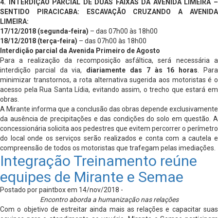
4. INTERDIÇÃO PARCIAL DE DUAS FAIXAS DA AVENIDA LIMEIRA –
SENTIDO PIRACICABA: ESCAVAÇÃO CRUZANDO A AVENIDA
LIMEIRA:
17/12/2018 (segunda-feira)
– das 07h00 às 18h00
18/12/2018 (terça-feira)
– das 07h00 às 18h00
Interdição parcial da Avenida Primeiro de Agosto
Para a realização da recomposição asfáltica, será necessária a
interdição parcial da via,
diariamente das 7 às 16 horas
. Par
minimizar transtornos, a rota alternativa sugerida aos motoristas é o
acesso pela Rua Santa Lídia, evitando assim, o trecho que estará em
obras.
A Mirante informa que a conclusão das obras depende exclusivamente
da ausência de precipitações e das condições do solo em questão. A
concessionária solicita aos pedestres que evitem percorrer o perímetro
do local onde os serviços serão realizados e conta com a cautela e
compreensão de todos os motoristas que trafegam pelas imediações.
Integração Treinamento reúne
equipes de Mirante e Semae
Postado por paintbox em 14/nov/2018 -
Encontro aborda a humanização nas relações
Com o objetivo de estreitar ainda mais as relações e capacitar suas