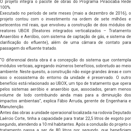
O projeto integra o pacote de obras do Programa Piracicaba Rede
100%.
Executado no período de sete meses (maio a dezembro de 2016), o
projeto contou com o investimento na ordem de sete milhões e
setecentos mil reais, que envolveu a construção de dois módulos de
reatores UBOX (Reatores integrados verticalizados – Tratamento
Anaeróbio e Aeróbio, com sistema de captação de gás, e sistema de
clarificação do efluente), além de uma câmara de contato para
passagem do efluente tratado.
“O diferencial desta obra é a concepção do sistema que contempla
módulos verticais, agregando inúmeros benefícios, sobretudo ao meio
ambiente. Neste quesito, a construção não exige grandes áreas e com
isso o ecossistema do entorno da unidade é preservado. O outro
benefício está relacionado ao UBOX, um tipo de tratamento que opera
pelos sistemas aeróbio e anaeróbio que, associados, geram menos
volume de lodo contribuindo ainda mais para a diminuição dos
impactos ambientais”, explica Fábio Arruda, gerente de Engenharia e
Manutenção.
Antes das obras a unidade operacional localizada na rodovia Deputado
Laércio Corte, tinha a capacidade para tratar 22,5 litros de esgoto por
segundo, atendendo a 10 mil habitantes. Após a conclusão do projeto o
tratamento passa a ser de 80 litros por segundo, que beneficiam