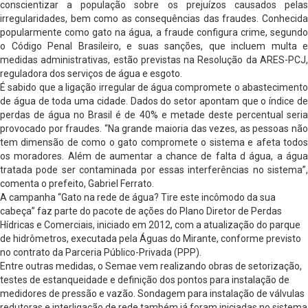
conscientizar a população sobre os prejuízos causados pelas
irregularidades, bem como as consequências das fraudes. Conhecida
popularmente como gato na água, a fraude configura crime, segundo
o Código Penal Brasileiro, e suas sanções, que incluem multa e
medidas administrativas, estão previstas na Resolução da ARES-PCJ,
reguladora dos serviços de água e esgoto.
É sabido que a ligação irregular de água compromete o abastecimento
de água de toda uma cidade. Dados do setor apontam que o índice de
perdas de água no Brasil é de 40% e metade deste percentual seria
provocado por fraudes. “Na grande maioria das vezes, as pessoas não
tem dimensão de como o gato compromete o sistema e afeta todos
os moradores. Além de aumentar a chance de falta d água, a água
tratada pode ser contaminada por essas interferências no sistema”,
comenta o prefeito, Gabriel Ferrato.
A campanha “Gato na rede de água? Tire este incômodo da sua
cabeça” faz parte do pacote de ações do Plano Diretor de Perdas
Hídricas e Comerciais, iniciado em 2012, com a atualização do parque
de hidrômetros, executada pela Águas do Mirante, conforme previsto
no contrato da Parceria Público-Privada (PPP).
Entre outras medidas, o Semae vem realizando obras de setorização,
testes de estanqueidade e definição dos pontos para instalação de
medidores de pressão e vazão. Sondagem para instalação de válvulas
redutoras e interligação de rede também já foram iniciadas no sistema