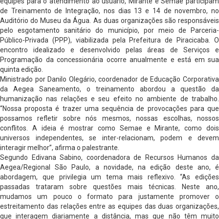
equipes para o atendimento ao usuário, Mirante e Semae participam
de Treinamento de Integração, nos dias 13 e 14 de novembro, no
Auditório do Museu da Água. As duas organizações são responsáveis
pelo esgotamento sanitário do município, por meio de Parceria-
Público-Privada (PPP), viabilizada pela Prefeitura de Piracicaba. O
encontro idealizado e desenvolvido pelas áreas de Serviços e
Programação da concessionária ocorre anualmente e está em sua
quinta edição.
Ministrado por Danilo Olegário, coordenador de Educação Corporativa
da Aegea Saneamento, o treinamento abordou a questão da
humanização nas relações e seu efeito no ambiente de trabalho.
“Nossa proposta é trazer uma sequência de provocações para que
possamos refletir sobre nós mesmos, nossas escolhas, nossos
conflitos. A ideia é mostrar como Semae e Mirante, como dois
universos independentes, se inter-relacionam, podem e devem
interagir melhor”, afirma o palestrante.
Segundo Edivana Sabino, coordenadora de Recursos Humanos da
Aegea/Regional São Paulo, a novidade, na edição deste ano, é
abordagem, que privilegia um tema mais reflexivo. “As edições
passadas trataram sobre questões mais técnicas. Neste ano,
mudamos um pouco o formato para justamente promover o
estreitamento das relações entre as equipes das duas organizações,
que interagem diariamente a distância, mas que não têm muito