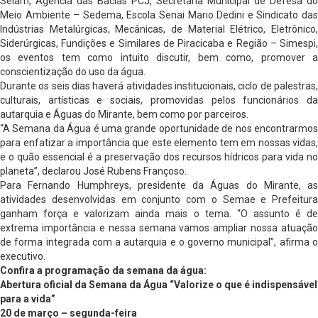
Selam, Agência das Bacias PCJ, Secretaria Municipal de Defesa do
Meio Ambiente – Sedema, Escola Senai Mario Dedini e Sindicato das
Indústrias Metalúrgicas, Mecânicas, de Material Elétrico, Eletrônico,
Siderúrgicas, Fundições e Similares de Piracicaba e Região – Simespi,
os eventos tem como intuito discutir, bem como, promover a
conscientização do uso da água.
Durante os seis dias haverá atividades institucionais, ciclo de palestras,
culturais, artísticas e sociais, promovidas pelos funcionários da
autarquia e Águas do Mirante, bem como por parceiros.
“A Semana da Água é uma grande oportunidade de nos encontrarmos
para enfatizar a importância que este elemento tem em nossas vidas,
e o quão essencial é a preservação dos recursos hídricos para vida no
planeta”, declarou José Rubens Françoso.
Para Fernando Humphreys, presidente da Águas do Mirante, as
atividades desenvolvidas em conjunto com o Semae e Prefeitura
ganham força e valorizam ainda mais o tema. “O assunto é de
extrema importância e nessa semana vamos ampliar nossa atuação
de forma integrada com a autarquia e o governo municipal”, afirma o
executivo.
Confira a programação da semana da água:
Abertura oficial da Semana da Água “Valorize o que é indispensável
para a vida”
20 de março – segunda-feira