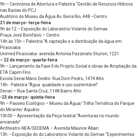
9h – Cerimônia de Abertura e Palestra “Gestão de Recursos Hídricos
nas Bacias do PCJ
Auditório do Museu da Água Av. Beira Rio, 448 –Centro
21 de março- terça-feira
9h às 12 – Exposição do Laboratório Volante do Semae
Praça José Bonifácio – Centro
14h às 15h – Palestra “A captação e a distribuição da água em
Piracicaba
Unimed Piracicaba- avenida Antonia Pazzinato Sturion, 1221
– 22 de março- quarta-feira
9h – Lançamento da Fase II do Projeto Social e obras de Ampliação da
ETA Capim Fino
Escola Senai Mario Dedini- Rua Dom Pedro, 1474 Alto
14h- Palestra “Água: qualidade e uso sustentável”
Senac – Rua Santa Cruz, 1148 Bairro Alto
-23 de março- quinta-feira
9h – Passeio Ecológico – Museu da Água/ Trilha Temática do Parque
do Mirante/ Aquário
10h30 – Apresentação da Peça teatral “Aventuras no mundo
encanado”
Anfiteatro-NEA/SEDEMA – Avenida Maurice Allain
13h – Exposição do do Laboratório Volante do Semae “Experimentos