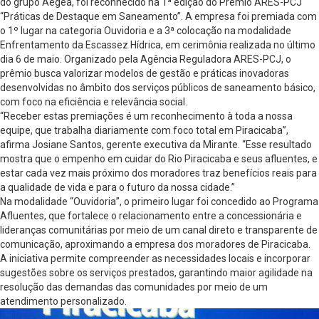
do grupo Aegea, foi reconhecido na 1ª edição do Prêmio ARES-PCJ
“Práticas de Destaque em Saneamento”. A empresa foi premiada com
o 1º lugar na categoria Ouvidoria e a 3ª colocação na modalidade
Enfrentamento da Escassez Hídrica, em cerimônia realizada no último
dia 6 de maio. Organizado pela Agência Reguladora ARES-PCJ, o
prêmio busca valorizar modelos de gestão e práticas inovadoras
desenvolvidas no âmbito dos serviços públicos de saneamento básico,
com foco na eficiência e relevância social.
“Receber estas premiações é um reconhecimento à toda a nossa
equipe, que trabalha diariamente com foco total em Piracicaba”,
afirma Josiane Santos, gerente executiva da Mirante. “Esse resultado
mostra que o empenho em cuidar do Rio Piracicaba e seus afluentes, e
estar cada vez mais próximo dos moradores traz benefícios reais para
a qualidade de vida e para o futuro da nossa cidade.”
Na modalidade “Ouvidoria”, o primeiro lugar foi concedido ao Programa
Afluentes, que fortalece o relacionamento entre a concessionária e
lideranças comunitárias por meio de um canal direto e transparente de
comunicação, aproximando a empresa dos moradores de Piracicaba.
A iniciativa permite compreender as necessidades locais e incorporar
sugestões sobre os serviços prestados, garantindo maior agilidade na
resolução das demandas das comunidades por meio de um
atendimento personalizado.