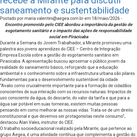
recebe a Mirante para discutir
saneamento e sustentabilidade
Postado por
maria.valentini@aegea.com.br
em 18/maio/2026 -
Encontro promovido pelo CIEE abordou a importância da gestão de
esgotamento sanitário e o impacto das ações de responsabilidade
social em Piracicaba
Durante a Semana do Jovem Trabalhador, a Mirante promoveu uma
palestra aos jovens aprendizes do CIEE – Centro de Integração
Empresa Escola sobre a gestão do esgotamento sanitário em
Piracicaba. A apresentação buscou aproximar o público jovem da
realidade do saneamento básico, reforçando que a educação
ambiental e o conhecimento sobre a infraestrutura urbana são pilares
fundamentais para o desenvolvimento sustentável da cidade.
“Avalio como crucialmente importante para a formação de cidadãos
conscientes de sua interação com os recursos naturais. Impactos de
uso consciente da água, do descarte, do valor da tarifa e que para a
água sair potável em suas torneiras, existem muitas pessoas
pensando em como melhorar as nossas vidas. Trata-se de um direito
constitucional e que devemos ser protagonistas neste consumo”,
destacou Alan Vales, instrutor do CIEE.
O trabalho socioeducacional realizado pela Mirante, que pertence ao
grupo Aegea, é uma atividade contínua que complementa a gestão do