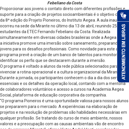
Febeliano da Costa
Proporcionar aos jovens o contato direto com diferentes profissões e
suporte para a criação de projetos socioambientais é o objetivo central
da 8ª edição do Projeto Pioneiros, do Instituto Aegea. A aula inaugural
ocorreu na sede da Mirante no último dia 13 de abril, reunindo 25
estudantes da ETEC Fernando Febeliano da Costa. Realizada
simultaneamente em diversas cidades brasileiras onde a Aegea atua,
a iniciativa promove uma imersão sobre saneamento, preparando os
jovens para os desafios profissionais. Como novidade para este ano, o
programa prevê a criação de um banco de talentos para monitorar e
identificar os perfis que se destacarem durante a imersão.
O programa é voltado a alunos da rede pública selecionados para
vivenciar a rotina operacional e a cultura organizacional da Mirante.
Durante a jornada, os participantes conhecem o dia a dia dos serviços
essenciais e os detalhes da operação local, contando com a mentoria
de colaboradores voluntários e acesso a cursos na Academia Aegea
Social, plataforma de educação corporativa da companhia.
“O programa Pioneiros é uma oportunidade valiosa para nossos alunos
se prepararem para o mercado. A experiências na elaboração de
projetos e na resolução de problemas são habilidades necessárias em
qualquer profissão. Se tratando do curso de meio ambiente, nossos
valores e a preocupação com as causas ambientais vão de encontro