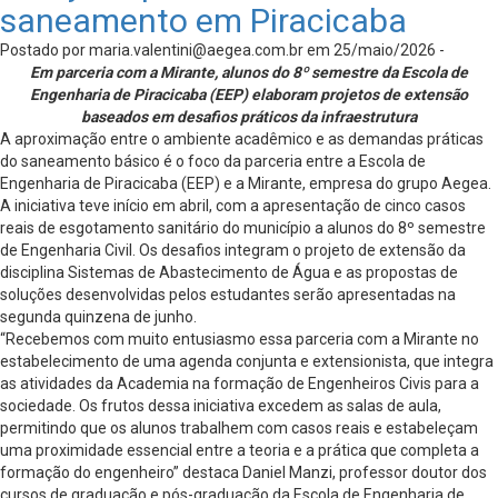
saneamento em Piracicaba
Postado por
maria.valentini@aegea.com.br
em 25/maio/2026 -
Em parceria com a Mirante, alunos do 8º semestre da Escola de
Engenharia de Piracicaba (EEP) elaboram projetos de extensão
baseados em desafios práticos da infraestrutura
A aproximação entre o ambiente acadêmico e as demandas práticas
do saneamento básico é o foco da parceria entre a Escola de
Engenharia de Piracicaba (EEP) e a Mirante, empresa do grupo Aegea.
A iniciativa teve início em abril, com a apresentação de cinco casos
reais de esgotamento sanitário do município a alunos do 8º semestre
de Engenharia Civil. Os desafios integram o projeto de extensão da
disciplina Sistemas de Abastecimento de Água e as propostas de
soluções desenvolvidas pelos estudantes serão apresentadas na
segunda quinzena de junho.
“Recebemos com muito entusiasmo essa parceria com a Mirante no
estabelecimento de uma agenda conjunta e extensionista, que integra
as atividades da Academia na formação de Engenheiros Civis para a
sociedade. Os frutos dessa iniciativa excedem as salas de aula,
permitindo que os alunos trabalhem com casos reais e estabeleçam
uma proximidade essencial entre a teoria e a prática que completa a
formação do engenheiro” destaca Daniel Manzi, professor doutor dos
cursos de graduação e pós-graduação da Escola de Engenharia de