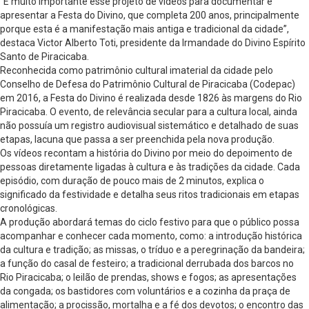
“É muito importante esse projeto de vídeos para documentar e
apresentar a Festa do Divino, que completa 200 anos, principalmente
porque esta é a manifestação mais antiga e tradicional da cidade”,
destaca Victor Alberto Toti, presidente da Irmandade do Divino Espírito
Santo de Piracicaba.
Reconhecida como patrimônio cultural imaterial da cidade pelo
Conselho de Defesa do Patrimônio Cultural de Piracicaba (Codepac)
em 2016, a Festa do Divino é realizada desde 1826 às margens do Rio
Piracicaba. O evento, de relevância secular para a cultura local, ainda
não possuía um registro audiovisual sistemático e detalhado de suas
etapas, lacuna que passa a ser preenchida pela nova produção.
Os vídeos recontam a história do Divino por meio do depoimento de
pessoas diretamente ligadas à cultura e às tradições da cidade. Cada
episódio, com duração de pouco mais de 2 minutos, explica o
significado da festividade e detalha seus ritos tradicionais em etapas
cronológicas.
A produção abordará temas do ciclo festivo para que o público possa
acompanhar e conhecer cada momento, como: a introdução histórica
da cultura e tradição; as missas, o tríduo e a peregrinação da bandeira;
a função do casal de festeiro; a tradicional derrubada dos barcos no
Rio Piracicaba; o leilão de prendas, shows e fogos; as apresentações
da congada; os bastidores com voluntários e a cozinha da praça de
alimentação; a procissão, mortalha e a fé dos devotos; o encontro das