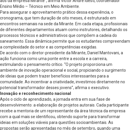
aos da empresa Mirante”, afirma Victor André Idesti, coordenador
Ensino Médio – Técnico em Meio Ambiente.
Para assegurar o aproveitamento prático dessa experiência, o
cronograma, que tem duração de oito meses, é estruturado em
encontros semanais na sede da Mirante. Em cada etapa, profissionais
de diferentes departamentos atuam como instrutores, detalhando os
processos técnicos e administrativos que compõem a cadeia do
saneamento. Essa dinâmica permite que os estudantes compreendam
a complexidade do setor e as competências exigidas.
De acordo com o diretor-presidente da Mirante, Daniel Mantovani, a
ação funciona como uma ponte entre a escola e a carreira,
estimulando o pensamento crítico. “O projeto proporciona um
ambiente de inovação operacional e social, propiciando o surgimento
de ideias que podem trazer benefícios interessantes para a
comunidade. Ao incentivar a criatividade, investimos diretamente no
potencial transformador desses jovens”, afirma o executivo.
Inovação e reconhecimento nacional
Após o ciclo de aprendizado, a jornada entra em sua fase de
desenvolvimento: a elaboração de projetos autorais. Cada participante
recebe a mentoria de um representante da área técnica da empresa
com a qual mais se identificou, obtendo suporte para transformar
ideias em soluções viáveis para questões socioambientais. As
propostas serão apresentadas no mês de setembro, quando uma