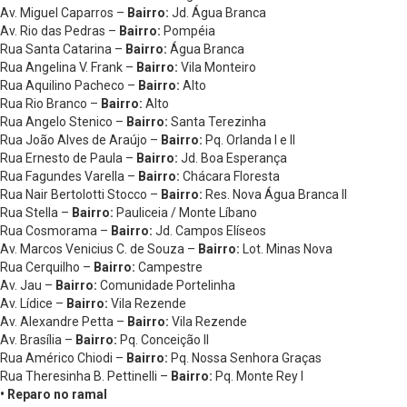
Av. Miguel Caparros –
Bairro:
Jd. Água Branca
Av. Rio das Pedras –
Bairro:
Pompéia
Rua Santa Catarina –
Bairro:
Água Branca
Rua Angelina V. Frank –
Bairro:
Vila Monteiro
Rua Aquilino Pacheco –
Bairro:
Alto
Rua Rio Branco –
Bairro:
Alto
Rua Angelo Stenico –
Bairro:
Santa Terezinha
Rua João Alves de Araújo –
Bairro:
Pq. Orlanda I e II
Rua Ernesto de Paula –
Bairro:
Jd. Boa Esperança
Rua Fagundes Varella –
Bairro:
Chácara Floresta
Rua Nair Bertolotti Stocco –
Bairro:
Res. Nova Água Branca II
Rua Stella –
Bairro:
Pauliceia / Monte Líbano
Rua Cosmorama –
Bairro:
Jd. Campos Elíseos
Av. Marcos Venicius C. de Souza –
Bairro:
Lot. Minas Nova
Rua Cerquilho –
Bairro:
Campestre
Av. Jau –
Bairro:
Comunidade Portelinha
Av. Lídice –
Bairro:
Vila Rezende
Av. Alexandre Petta –
Bairro:
Vila Rezende
Av. Brasília –
Bairro:
Pq. Conceição II
Rua Américo Chiodi –
Bairro:
Pq. Nossa Senhora Graças
Rua Theresinha B. Pettinelli –
Bairro:
Pq. Monte Rey I
• Reparo no ramal