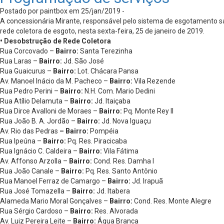
Postado por paintbox em 25/jan/2019 -
A concessionária Mirante, responsável pelo sistema de esgotamento san
rede coletora de esgoto, nesta sexta-feira, 25 de janeiro de 2019.
• Desobstrução de Rede Coletora
Rua Corcovado –
Bairro:
Santa Terezinha
Rua Laras –
Bairro:
Jd. São José
Rua Guaicurus –
Bairro:
Lot. Chácara Pansa
Av. Manoel Inácio da M. Pacheco –
Bairro:
Vila Rezende
Rua Pedro Perini –
Bairro:
N.H. Com. Mario Dedini
Rua Atílio Delamuta –
Bairro:
Jd. Itaiçaba
Rua Dirce Avalloni de Moraes –
Bairro:
Pq. Monte Rey II
Rua João B. A. Jordão –
Bairro:
Jd. Nova Iguaçu
Av. Rio das Pedras
– Bairro:
Pompéia
Rua Ipeúna –
Bairro:
Pq. Res. Piracicaba
Rua Ignácio C. Caldeira –
Bairro:
Vila Fátima
Av. Affonso Arzolla –
Bairro:
Cond. Res. Damha I
Rua João Canale –
Bairro:
Pq. Res. Santo Antônio
Rua Manoel Ferraz de Camargo –
Bairro:
Jd. Irapuã
Rua José Tomazella –
Bairro:
Jd. Itabera
Alameda Mario Moral Gonçalves –
Bairro:
Cond. Res. Monte Alegre
Rua Sérgio Cardoso –
Bairro:
Res. Alvorada
Av. Luiz Pereira Leite –
Bairro:
Água Branca