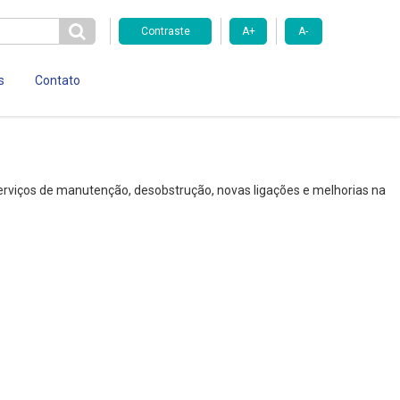
Contraste
A+
A-
s
Contato
serviços de manutenção, desobstrução, novas ligações e melhorias na