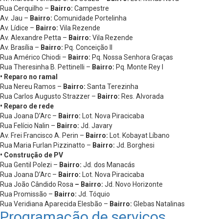
Rua Cerquilho –
Bairro:
Campestre
Av. Jau –
Bairro:
Comunidade Portelinha
Av. Lídice –
Bairro:
Vila Rezende
Av. Alexandre Petta –
Bairro:
Vila Rezende
Av. Brasília –
Bairro:
Pq. Conceição II
Rua Américo Chiodi –
Bairro:
Pq. Nossa Senhora Graças
Rua Theresinha B. Pettinelli –
Bairro:
Pq. Monte Rey I
• Reparo no ramal
Rua Nereu Ramos –
Bairro:
Santa Terezinha
Rua Carlos Augusto Strazzer –
Bairro:
Res. Alvorada
• Reparo de rede
Rua Joana D’Arc –
Bairro:
Lot. Nova Piracicaba
Rua Felício Nalin –
Bairro:
Jd. Javary
Av. Frei Francisco A. Perin –
Bairro:
Lot. Kobayat Líbano
Rua Maria Furlan Pizzinatto –
Bairro:
Jd. Borghesi
• Construção de PV
Rua Gentil Polezi –
Bairro:
Jd. dos Manacás
Rua Joana D’Arc –
Bairro:
Lot. Nova Piracicaba
Rua João Cândido Rosa
– Bairro:
Jd. Novo Horizonte
Rua Promissão –
Bairro:
Jd. Tóquio
Rua Veridiana Aparecida Elesbão –
Bairro:
Glebas Natalinas
Programação de serviços