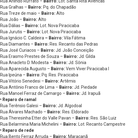
Rua Arlindo Ruffato –
Bairro:
Lot. Santa Rita Avencas
Rua Gralhas –
Bairro:
Pq. do Chapadão
Rua Treze de maio –
Bairro:
Alto
Rua João –
Bairro:
Alto
Rua Dálias –
Bairro:
Lot. Nova Piracicaba
Rua Jurutis –
Bairro:
Lot. Nova Piracicaba
Rua Ignácio C. Caldeira
– Bairro:
Vila Fátima
Rua Diamantes –
Bairro:
Res. Recanto das Pedras
Rua José Curiacos –
Bairro:
Jd. João Conceição
Rua Erasmo Prestes de Souza –
Bairro:
Jd. Gilda
Rua Anacleto D. Modesta –
Bairro:
Jd. Sônia
Rua Aparecida Augusto –
Bairro:
Vem Viver Piracicaba I
Rua Ipeúna –
Bairro:
Pq. Res. Piracicaba
Rua Vitório Senedesi –
Bairro:
Artêmis
Rua Antônio Franco de Lima –
Bairro:
Jd. Piedade
Rua Manoel Ferraz de Camargo –
Bairro:
Jd. Irapuã
• Reparo de ramal
Rua Terênsio Galesi –
Bairro:
Jd. Algodoal
Rua Álvares Machado –
Bairro:
Res. Eldorado
Rua Theresinha Etter do Valle Pavan –
Bairro:
Res. São Luiz
Rua Belarmina Maria Michelini –
Bairro:
Lot. Recanto Campestre
• Reparo de rede
Rua Bento Ferraz Arruda –
Bairro:
Maracanã