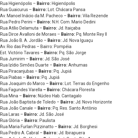
Rua Higienópolis –
Bairro:
Higienópolis
Rua Guaicurus –
Bairro:
Lot. Chácara Pansa
Av. Manoel Inácio da M. Pacheco –
Bairro:
Vila Rezende
Rua Pedro Perini –
Bairro:
N.H. Com. Mario Dedini
Rua Atílio Delamuta –
Bairro:
Jd. Itaiçaba
Rua Dirce Avalloni de Moraes –
Bairro:
Pq. Monte Rey II
Rua João B. A. Jordão –
Bairro:
Jd. Nova Iguaçu
Av. Rio das Pedras – Bairro: Pompéia
Est. Victório Tavares –
Bairro:
Pq. São Jorge
Rua Jumirim –
Bairro:
Jd. São José
Rua Izídio Simões Duarte –
Bairro:
Anhumas
Rua Piracanjubas –
Bairro:
Pq. Jupiá
Rua Piabas –
Bairro:
Pq. Jupiá
Rua Joaquim do Marco –
Bairro:
Lot. Terras do Engenho
Rua Fagundes Varella
– Bairro:
Chácara Floresta
Rua Mina –
Bairro:
Núcleo Hab. Cantagalo
Rua João Baptista de Toledo –
Bairro:
Jd. Novo Horizonte
Rua João Canale –
Bairro:
Pq. Res. Santo Antônio
Rua Laras –
Bairro:
Jd. São José
Rua Glória –
Bairro:
Paulista
Rua Maria Furlan Pizzinatto –
Bairro:
Jd. Borghesi
Rua Pedro A. Cabral –
Bairro:
Jd. Ibirapuera