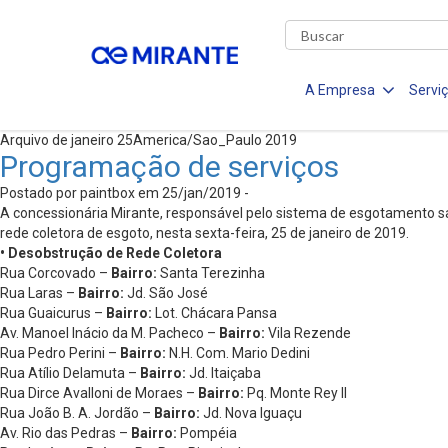
A Empresa
Servi
Arquivo de janeiro 25America/Sao_Paulo 2019
Programação de serviços
Postado por paintbox em 25/jan/2019 -
A concessionária Mirante, responsável pelo sistema de esgotamento san
rede coletora de esgoto, nesta sexta-feira, 25 de janeiro de 2019.
• Desobstrução de Rede Coletora
Rua Corcovado –
Bairro:
Santa Terezinha
Rua Laras –
Bairro:
Jd. São José
Rua Guaicurus –
Bairro:
Lot. Chácara Pansa
Av. Manoel Inácio da M. Pacheco –
Bairro:
Vila Rezende
Rua Pedro Perini –
Bairro:
N.H. Com. Mario Dedini
Rua Atílio Delamuta –
Bairro:
Jd. Itaiçaba
Rua Dirce Avalloni de Moraes –
Bairro:
Pq. Monte Rey II
Rua João B. A. Jordão –
Bairro:
Jd. Nova Iguaçu
Av. Rio das Pedras –
Bairro:
Pompéia