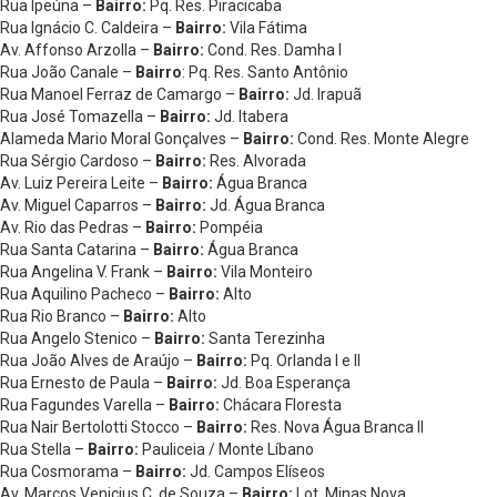
Rua Ipeúna –
Bairro:
Pq. Res. Piracicaba
Rua Ignácio C. Caldeira –
Bairro:
Vila Fátima
Av. Affonso Arzolla –
Bairro:
Cond. Res. Damha I
Rua João Canale –
Bairro
: Pq. Res. Santo Antônio
Rua Manoel Ferraz de Camargo –
Bairro:
Jd. Irapuã
Rua José Tomazella –
Bairro:
Jd. Itabera
Alameda Mario Moral Gonçalves –
Bairro:
Cond. Res. Monte Alegre
Rua Sérgio Cardoso –
Bairro:
Res. Alvorada
Av. Luiz Pereira Leite –
Bairro:
Água Branca
Av. Miguel Caparros –
Bairro:
Jd. Água Branca
Av. Rio das Pedras –
Bairro:
Pompéia
Rua Santa Catarina –
Bairro:
Água Branca
Rua Angelina V. Frank –
Bairro:
Vila Monteiro
Rua Aquilino Pacheco –
Bairro:
Alto
Rua Rio Branco –
Bairro:
Alto
Rua Angelo Stenico –
Bairro:
Santa Terezinha
Rua João Alves de Araújo –
Bairro:
Pq. Orlanda I e II
Rua Ernesto de Paula –
Bairro:
Jd. Boa Esperança
Rua Fagundes Varella –
Bairro:
Chácara Floresta
Rua Nair Bertolotti Stocco –
Bairro:
Res. Nova Água Branca II
Rua Stella –
Bairro:
Pauliceia / Monte Líbano
Rua Cosmorama –
Bairro:
Jd. Campos Elíseos
Av. Marcos Venicius C. de Souza –
Bairro:
Lot. Minas Nova