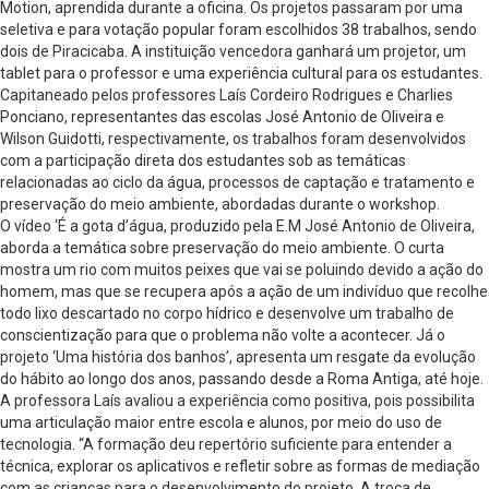
Motion, aprendida durante a oficina. Os projetos passaram por uma
seletiva e para votação popular foram escolhidos 38 trabalhos, sendo
dois de Piracicaba. A instituição vencedora ganhará um projetor, um
tablet para o professor e uma experiência cultural para os estudantes.
Capitaneado pelos professores Laís Cordeiro Rodrigues e Charlies
Ponciano, representantes das escolas José Antonio de Oliveira e
Wilson Guidotti, respectivamente, os trabalhos foram desenvolvidos
com a participação direta dos estudantes sob as temáticas
relacionadas ao ciclo da água, processos de captação e tratamento e
preservação do meio ambiente, abordadas durante o workshop.
O vídeo ‘É a gota d’água, produzido pela E.M José Antonio de Oliveira,
aborda a temática sobre preservação do meio ambiente. O curta
mostra um rio com muitos peixes que vai se poluindo devido a ação do
homem, mas que se recupera após a ação de um indivíduo que recolhe
todo lixo descartado no corpo hídrico e desenvolve um trabalho de
conscientização para que o problema não volte a acontecer. Já o
projeto ‘Uma história dos banhos’, apresenta um resgate da evolução
do hábito ao longo dos anos, passando desde a Roma Antiga, até hoje.
A professora Laís avaliou a experiência como positiva, pois possibilita
uma articulação maior entre escola e alunos, por meio do uso de
tecnologia. “A formação deu repertório suficiente para entender a
técnica, explorar os aplicativos e refletir sobre as formas de mediação
com as crianças para o desenvolvimento do projeto. A troca de