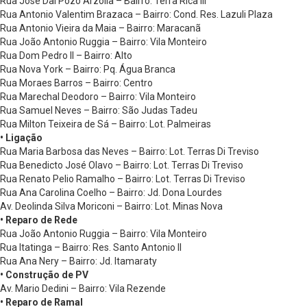
Rua José Dal Pozo Arzolla – Bairro: Terra Rica III
Rua Antonio Valentim Brazaca – Bairro: Cond. Res. Lazuli Plaza
Rua Antonio Vieira da Maia – Bairro: Maracanã
Rua João Antonio Ruggia – Bairro: Vila Monteiro
Rua Dom Pedro II – Bairro: Alto
Rua Nova York – Bairro: Pq. Água Branca
Rua Moraes Barros – Bairro: Centro
Rua Marechal Deodoro – Bairro: Vila Monteiro
Rua Samuel Neves – Bairro: São Judas Tadeu
Rua Milton Teixeira de Sá – Bairro: Lot. Palmeiras
• Ligação
Rua Maria Barbosa das Neves – Bairro: Lot. Terras Di Treviso
Rua Benedicto José Olavo – Bairro: Lot. Terras Di Treviso
Rua Renato Pelio Ramalho – Bairro: Lot. Terras Di Treviso
Rua Ana Carolina Coelho – Bairro: Jd. Dona Lourdes
Av. Deolinda Silva Moriconi – Bairro: Lot. Minas Nova
• Reparo de Rede
Rua João Antonio Ruggia – Bairro: Vila Monteiro
Rua Itatinga – Bairro: Res. Santo Antonio II
Rua Ana Nery – Bairro: Jd. Itamaraty
• Construção de PV
Av. Mario Dedini – Bairro: Vila Rezende
• Reparo de Ramal