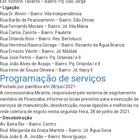
Est. Victório Tavares – Bairro: Pq. São Jorge
• Ligação
Rua Dr. Alvim – Bairro: Vila Independência
Rua Barão de Piracicamirim – Bairro: São Dimas
Rua Fernando Moraes – Bairro: Jd. Vila Maria
Rua Carlos Zanota – Bairro: Paulista
Rua Orlando Boni – Bairro: Res. Bertolucci
Rua Hermínia Rasera Gerage – Bairro: Recanto da Água Branca
Rua Ernesto Viliotti – Bairro: Jd. Matilde
Rua José Petrin – Bairro: Pq. Orlanda I e II
Rua João Alves de Araújo – Bairro: Pq. Orlanda I e II
Rua Irene de Souza Oliveira – Bairro: Jd. Itaicy II
Programação de serviços
Postado por paintbox em 28/jun/2021 -
A concessionária Mirante, responsável pelo sistema de esgotamento
sanitário de Piracicaba, informa os locais previstos para a execução de
serviços de manutenção, desobstrução, novas ligações e melhorias na
rede coletora de esgoto nesta segunda-feira, 28 de junho de 2021.
• Desobstrução
Av. Beira Rio – Bairro: Centro
Rod. Margarida da Graça Martins – Bairro: Jd. Água Seca
Rua João B. A. Jordão – Bairro: Nova Iguaçu