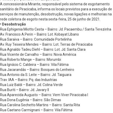
A concessionária Mirante, responsável pelo sistema de esgotamento
sanitário de Piracicaba, informa os locais previstos para a execução de
serviços de manutenção, desobstrução, novas ligações e melhorias na
rede coletora de esgoto nesta sexta-feira, 25 de junho de 2021.
• Desobstrução
Rua Ephigenia Miotto Cesta – Bairro: Jd. Pacaembu / Santa Terezinha
Av. Francisco A.Perin – Bairro: Lot. Kobayat Líbano
Rua Saraiva – Bairro: Comunidade Portelinha
Av. Ruy Teixeira Mendes – Bairro: Lot. Terras de Piracicaba
Rua Agnaldo Tadeu Diehl – Bairro: Lot. Jd. Santa Clara
Rua Vicente de Carvalho – Bairro: Nova América
Rua Roberto Mange – Bairro: Morumbi
Rua Ignácio C. Caldeira – Bairro: Vila Fátima
Rua Jacarandás – Bairro: Bosques do Lenheiro
Rua Antonio da S. Leite – Bairro: Jd. Taiguara
Trav. IAA – Bairro: Pq. das Industrias
Rua Luiz Baldi – Bairro: Jd. Colina Verde
Rua Buriti – Bairro: Jd. Javary II
Rua Aparecida Augusto – Bairro: Vem Viver Piracicaba I
Rua Dona Eugênia – Bairro: São Dimas
Rua Carolina Sechetto Martins – Bairro: Santa Rita
Rua Caetano Carmignani – Bairro: Vila Fátima