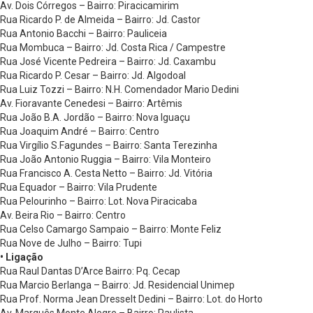
Av. Dois Córregos – Bairro: Piracicamirim
Rua Ricardo P. de Almeida – Bairro: Jd. Castor
Rua Antonio Bacchi – Bairro: Pauliceia
Rua Mombuca – Bairro: Jd. Costa Rica / Campestre
Rua José Vicente Pedreira – Bairro: Jd. Caxambu
Rua Ricardo P. Cesar – Bairro: Jd. Algodoal
Rua Luiz Tozzi – Bairro: N.H. Comendador Mario Dedini
Av. Fioravante Cenedesi – Bairro: Artêmis
Rua João B.A. Jordão – Bairro: Nova Iguaçu
Rua Joaquim André – Bairro: Centro
Rua Virgílio S.Fagundes – Bairro: Santa Terezinha
Rua João Antonio Ruggia – Bairro: Vila Monteiro
Rua Francisco A. Cesta Netto – Bairro: Jd. Vitória
Rua Equador – Bairro: Vila Prudente
Rua Pelourinho – Bairro: Lot. Nova Piracicaba
Av. Beira Rio – Bairro: Centro
Rua Celso Camargo Sampaio – Bairro: Monte Feliz
Rua Nove de Julho – Bairro: Tupi
• Ligação
Rua Raul Dantas D’Arce Bairro: Pq. Cecap
Rua Marcio Berlanga – Bairro: Jd. Residencial Unimep
Rua Prof. Norma Jean Dresselt Dedini – Bairro: Lot. do Horto
Av. Marquês Monte Alegre – Bairro: Paulista