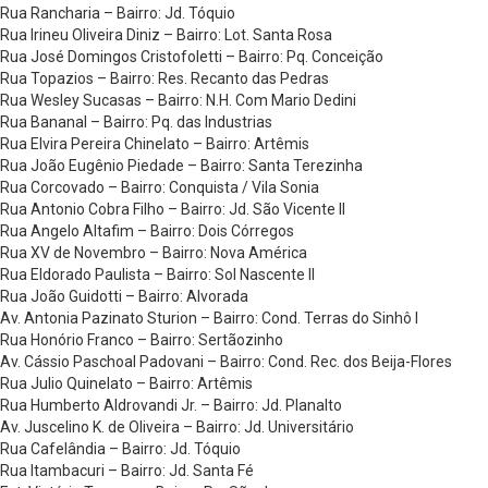
Rua Rancharia – Bairro: Jd. Tóquio
Rua Irineu Oliveira Diniz – Bairro: Lot. Santa Rosa
Rua José Domingos Cristofoletti – Bairro: Pq. Conceição
Rua Topazios – Bairro: Res. Recanto das Pedras
Rua Wesley Sucasas – Bairro: N.H. Com Mario Dedini
Rua Bananal – Bairro: Pq. das Industrias
Rua Elvira Pereira Chinelato – Bairro: Artêmis
Rua João Eugênio Piedade – Bairro: Santa Terezinha
Rua Corcovado – Bairro: Conquista / Vila Sonia
Rua Antonio Cobra Filho – Bairro: Jd. São Vicente II
Rua Angelo Altafim – Bairro: Dois Córregos
Rua XV de Novembro – Bairro: Nova América
Rua Eldorado Paulista – Bairro: Sol Nascente II
Rua João Guidotti – Bairro: Alvorada
Av. Antonia Pazinato Sturion – Bairro: Cond. Terras do Sinhô I
Rua Honório Franco – Bairro: Sertãozinho
Av. Cássio Paschoal Padovani – Bairro: Cond. Rec. dos Beija-Flores
Rua Julio Quinelato – Bairro: Artêmis
Rua Humberto Aldrovandi Jr. – Bairro: Jd. Planalto
Av. Juscelino K. de Oliveira – Bairro: Jd. Universitário
Rua Cafelândia – Bairro: Jd. Tóquio
Rua Itambacuri – Bairro: Jd. Santa Fé