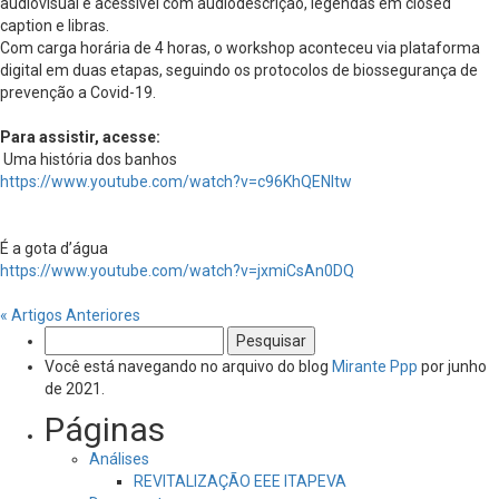
audiovisual é acessível com audiodescrição, legendas em closed
caption e libras.
Com carga horária de 4 horas, o workshop aconteceu via plataforma
digital em duas etapas, seguindo os protocolos de biossegurança de
prevenção a Covid-19.
Para assistir, acesse:
Uma história dos banhos
https://www.youtube.com/watch?v=c96KhQENltw
É a gota d’água
https://www.youtube.com/watch?v=jxmiCsAn0DQ
« Artigos Anteriores
Pesquisar
por:
Você está navegando no arquivo do blog
Mirante Ppp
por junho
de 2021.
Páginas
Análises
REVITALIZAÇÃO EEE ITAPEVA