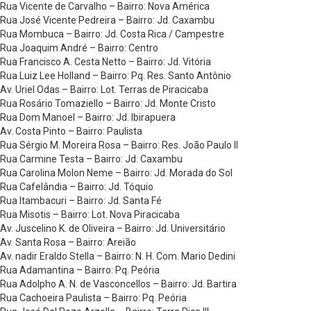
Rua Vicente de Carvalho – Bairro: Nova América
Rua José Vicente Pedreira – Bairro: Jd. Caxambu
Rua Mombuca – Bairro: Jd. Costa Rica / Campestre
Rua Joaquim André – Bairro: Centro
Rua Francisco A. Cesta Netto – Bairro: Jd. Vitória
Rua Luiz Lee Holland – Bairro: Pq. Res. Santo Antônio
Av. Uriel Odas – Bairro: Lot. Terras de Piracicaba
Rua Rosário Tomaziello – Bairro: Jd. Monte Cristo
Rua Dom Manoel – Bairro: Jd. Ibirapuera
Av. Costa Pinto – Bairro: Paulista
Rua Sérgio M. Moreira Rosa – Bairro: Res. João Paulo II
Rua Carmine Testa – Bairro: Jd. Caxambu
Rua Carolina Molon Neme – Bairro: Jd. Morada do Sol
Rua Cafelândia – Bairro: Jd. Tóquio
Rua Itambacuri – Bairro: Jd. Santa Fé
Rua Misotis – Bairro: Lot. Nova Piracicaba
Av. Juscelino K. de Oliveira – Bairro: Jd. Universitário
Av. Santa Rosa – Bairro: Areião
Av. nadir Eraldo Stella – Bairro: N. H. Com. Mario Dedini
Rua Adamantina – Bairro: Pq. Peória
Rua Adolpho A. N. de Vasconcellos – Bairro: Jd. Bartira
Rua Cachoeira Paulista – Bairro: Pq. Peória