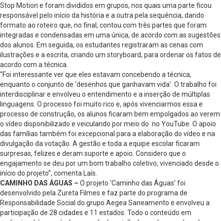
Stop Motion e foram divididos em grupos, nos quais uma parte ficou
responsável pelo início da história e a outra pela sequência, dando
formato ao roteiro que, no final, contou com três partes que foram
integradas e condensadas em uma única, de acordo com as sugestões
dos alunos. Em seguida, os estudantes registraram as cenas com
ilustrações e a escrita, criando um storyboard, para ordenar os fatos de
acordo com a técnica.
“Foi interessante ver que eles estavam concebendo a técnica,
enquanto o conjunto de ‘desenhos que ganhavam vida’. O trabalho foi
interdisciplinar e envolveu o entendimento e a inserção de múltiplas
linguagens. O processo foi muito rico e, após vivenciarmos essa e
processo de construção, os alunos ficaram bem empolgados ao verem
o vídeo disponibilizado e veiculando por meio do no YouTube. O apoio
das famílias também foi excepcional para a elaboração do vídeo e na
divulgação da votação. A gestão e toda a equipe escolar ficaram
surpresas, felizes e deram suporte e apoio. Considero que o
engajamento se deu por um bom trabalho coletivo, vivenciado desde o
início do projeto”, comenta Laís.
CAMINHO DAS ÁGUAS –
O projeto ‘Caminho das Águas’ foi
desenvolvido pela Zureta Filmes e faz parte do programa de
Responsabilidade Social do grupo Aegea Saneamento e envolveu a
participação de 28 cidades e 11 estados. Todo o conteúdo em