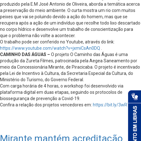
produzido pela E.M José Antonio de Oliveira, aborda a temática acerca
a preservação do meio ambiente. O curta mostra um rio com muitos
peixes que vai se poluindo devido a ação do homem, mas que se
recupera após a ação de um indivíduo que recolhe todo lixo descartado
no corpo hídrico e desenvolve um trabalho de conscientização para
que o problema não volte a acontecer.
O trabalho pode ser conferido no Youtube, através do link:
https://www.youtube.com/watch?v=jxmiCsAn0DQ
.
CAMINHO DAS ÁGUAS –
O projeto O Caminho das Águas é uma
produção da Zureta Filmes, patrocinada pela Aegea Saneamento por
meio da Concessionária Mirante, de Piracicaba. O projeto é incentivado
pela Lei de Incentivo à Cultura, da Secretaria Especial da Cultura, do
Ministério do Turismo, do Governo Federal.
Com carga horária de 4 horas, o workshop foi desenvolvido via
plataforma digital em duas etapas, seguindo os protocolos de
biossegurança de prevenção a Covid-19.
Confira a relação dos projetos vencedores em:
https://bit.ly/3wR7cCV
.
Mirante mantém acreditação