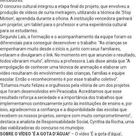
vencedores.
O concurso cultural integrou a etapa final do projeto, que envolveu a
produção de vídeos de curta metragem, utilizando a técnica de ‘Stop
Motion’, aprendida durante a oficina. A instituição vencedora ganhará
um projetor, um tablet para o professor e uma experiência cultural
para os estudantes.
Segundo Laís, a formação e o acompanhamento da equipe foram os
diferenciais para conseguir desenvolver o trabalho. “As crianças se
empenharam muito desde o início e, junto com seus familiares,
votaram e divulgaram o link. No momento em que anunciei o resultado,
todos vibraram muito”, afirmou a professora. Laís disse ainda que “A
empolgação de conhecer uma técnica de animação e elaborar um
vídeo resultaram do envolvimento das crianças, famílias e equipe
escolar. Então o reconhecimento é por esse trabalho coletivo”.
“Estamos muito felizes e orgulhosos pela vitória de um dos projetos
que foram desenvolvidos em Piracicaba. Acreditamos que esse
resultado reforça a seriedade e a importância dos trabalhos que
implementamos continuamente junto às instituições de ensino e, por
isso, agradecemos a confiança e a disponibilidade das escolas que
recebem os nossos projetos, sempre com muito comprometimento”,
destaca a analista de Responsabilidade Social, Cynthia da Rocha, uma
das viabilizadoras do concurso no município.
SOBRE O VÍDEO ‘É A GOTA D’ÁGUA!’
– O vídeo ‘É a gota d’água’,