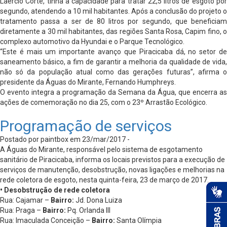
Laércio Corte, tinha a capacidade para tratar 22,5 litros de esgoto por
segundo, atendendo a 10 mil habitantes. Após a conclusão do projeto o
tratamento passa a ser de 80 litros por segundo, que beneficiam
diretamente a 30 mil habitantes, das regiões Santa Rosa, Capim fino, o
complexo automotivo da Hyundai e o Parque Tecnológico.
“Este é mais um importante avanço que Piracicaba dá, no setor de
saneamento básico, a fim de garantir a melhoria da qualidade de vida,
não só da população atual como das gerações futuras”, afirma o
presidente da Águas do Mirante, Fernando Humphreys.
O evento integra a programação da Semana da Água, que encerra as
ações de comemoração no dia 25, com o 23º Arrastão Ecológico.
Programação de serviços
Postado por paintbox em 23/mar/2017 -
A Águas do Mirante, responsável pelo sistema de esgotamento
sanitário de Piracicaba, informa os locais previstos para a execução de
serviços de manutenção, desobstrução, novas ligações e melhorias na
rede coletora de esgoto, nesta quinta-feira, 23 de março de 2017.
• Desobstrução de rede coletora
Rua: Cajamar –
Bairro:
Jd. Dona Luiza
Rua: Praga –
Bairro:
Pq. Orlanda III
Rua: Imaculada Conceição –
Bairro:
Santa Olímpia