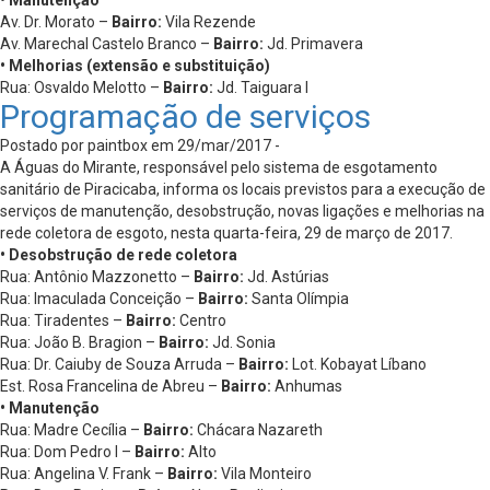
Av. Dr. Morato –
Bairro:
Vila Rezende
Av. Marechal Castelo Branco –
Bairro:
Jd. Primavera
• Melhorias (extensão e substituição)
Rua: Osvaldo Melotto –
Bairro:
Jd. Taiguara I
Programação de serviços
Postado por paintbox em 29/mar/2017 -
A Águas do Mirante, responsável pelo sistema de esgotamento
sanitário de Piracicaba, informa os locais previstos para a execução de
serviços de manutenção, desobstrução, novas ligações e melhorias na
rede coletora de esgoto, nesta quarta-feira, 29 de março de 2017.
• Desobstrução de rede coletora
Rua: Antônio Mazzonetto –
Bairro:
Jd. Astúrias
Rua: Imaculada Conceição –
Bairro:
Santa Olímpia
Rua: Tiradentes –
Bairro:
Centro
Rua: João B. Bragion –
Bairro:
Jd. Sonia
Rua: Dr. Caiuby de Souza Arruda –
Bairro:
Lot. Kobayat Líbano
Est. Rosa Francelina de Abreu –
Bairro:
Anhumas
• Manutenção
Rua: Madre Cecília –
Bairro:
Chácara Nazareth
Rua: Dom Pedro I –
Bairro:
Alto
Rua: Angelina V. Frank –
Bairro:
Vila Monteiro