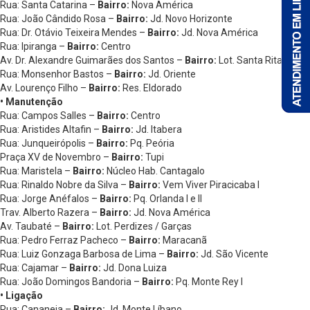
Rua: Santa Catarina –
Bairro:
Nova América
Rua: João Cândido Rosa –
Bairro:
Jd. Novo Horizonte
Rua: Dr. Otávio Teixeira Mendes –
Bairro:
Jd. Nova América
Rua: Ipiranga –
Bairro:
Centro
Av. Dr. Alexandre Guimarães dos Santos –
Bairro:
Lot. Santa Rita
Rua: Monsenhor Bastos –
Bairro:
Jd. Oriente
Av. Lourenço Filho –
Bairro:
Res. Eldorado
• Manutenção
Rua: Campos Salles –
Bairro:
Centro
Rua: Aristides Altafin –
Bairro:
Jd. Itabera
Rua: Junqueirópolis –
Bairro:
Pq. Peória
Praça XV de Novembro –
Bairro:
Tupi
Rua: Maristela –
Bairro:
Núcleo Hab. Cantagalo
Rua: Rinaldo Nobre da Silva –
Bairro:
Vem Viver Piracicaba I
Rua: Jorge Anéfalos –
Bairro:
Pq. Orlanda I e II
Trav. Alberto Razera –
Bairro:
Jd. Nova América
Av. Taubaté –
Bairro:
Lot. Perdizes / Garças
Rua: Pedro Ferraz Pacheco –
Bairro:
Maracanã
Rua: Luiz Gonzaga Barbosa de Lima –
Bairro:
Jd. São Vicente
Rua: Cajamar –
Bairro:
Jd. Dona Luiza
Rua: João Domingos Bandoria –
Bairro:
Pq. Monte Rey I
• Ligação
Rua: Cananeia –
Bairro:
Jd. Monte Líbano