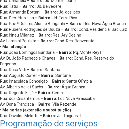
Rua: Cananeia –
Bairro:
Jd. Monte Líbano
Rua: Tatuí –
Bairro:
Jd. Belvedere
Rua: Armando Bottani –
Bairro:
Jd. dos Ipês
Rua: Demétrio Issa –
Bairro:
Jd. Terra Rica
Rua: Profª Dolores Alonso Bonganhi –
Bairro:
Res. Nova Água Branca II
Rua: Rubens Rodrigues de Souza –
Bairro:
Cond. Residencial São Luiz
Rua: Irineu Milanez –
Bairro:
Res. Ary Coelho
Av. Laranjal Paulista –
Bairro:
Cond. Res. Benvenuto
• Manutenção
Rua: João Domingos Bandoria –
Bairro:
Pq. Monte Rey I
Av. Dr. João Pacheco e Chaves –
Bairro:
Cond. Res. Reserva do
Engenho
Rua: Rosa Vitti –
Bairro:
Santana
Rua: Augusto Correr –
Bairro:
Santana
Rua: Imaculada Conceição –
Bairro:
Santa Olímpia
Av. Alberto Vollet Sachs –
Bairro:
Água Branca
Rua: Regente Feijó
– Bairro:
Centro
Rua: dos Crisantemos –
Bairro:
Lot. Nova Piracicaba
Av. Dona Francisca –
Bairro:
Vila Rezende
• Melhorias (extensão e substituição)
Rua: Osvaldo Melotto –
Bairro:
Jd. Taiguara I
Programação de serviços