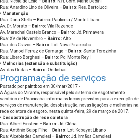
Rua: Nicola de Lello –
Bairro:
N.H. Com. Mario Dedini
Rua: Anardino Lino de Oliveira –
Bairro:
Res. Bertolucci
• Manutenção
Rua: Dona Stella –
Bairro:
Pauliceia / Monte Líbano
Av. Dr. Morato –
Bairro:
Vila Rezende
Av. Marechal Castelo Branco –
Bairro:
Jd. Primavera
Rua: XV de Novembro –
Bairro:
Alto
Rua: dos Cravos –
Bairro:
Lot. Nova Piracicaba
Rua: Manoel Ferraz de Camargo –
Bairro:
Santa Terezinha
Rua: Líbero Borghesi –
Bairro:
Pq. Monte Rey I
• Melhorias (extensão e substituição)
Av. das Ondas –
Bairro:
Ondinhas
Programação de serviços
Postado por paintbox em 30/mar/2017 -
A Águas do Mirante, responsável pelo sistema de esgotamento
sanitário de Piracicaba, informa os locais previstos para a execução de
serviços de manutenção, desobstrução, novas ligações e melhorias na
rede coletora de esgoto, nesta quinta-feira, 29 de março de 2017.
• Desobstrução de rede coletora
Rua: Albert Einstein –
Bairro:
Jd. Glória
Rua: Antônio Saipp Filho –
Bairro:
Lot. Kobayat Líbano
Rua: Alcebíades Camolesi –
Bairro:
Jd. Irmãos Camolesi