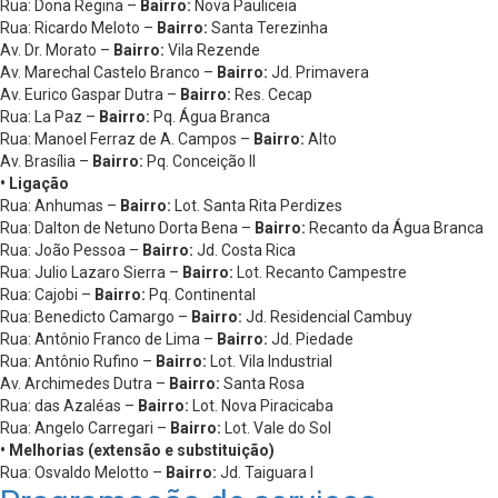
Rua: Dona Regina –
Bairro:
Nova Pauliceia
Rua: Ricardo Meloto –
Bairro:
Santa Terezinha
Av. Dr. Morato –
Bairro:
Vila Rezende
Av. Marechal Castelo Branco –
Bairro:
Jd. Primavera
Av. Eurico Gaspar Dutra –
Bairro:
Res. Cecap
Rua: La Paz –
Bairro:
Pq. Água Branca
Rua: Manoel Ferraz de A. Campos –
Bairro:
Alto
Av. Brasília –
Bairro:
Pq. Conceição II
• Ligação
Rua: Anhumas –
Bairro:
Lot. Santa Rita Perdizes
Rua: Dalton de Netuno Dorta Bena –
Bairro:
Recanto da Água Branca
Rua: João Pessoa –
Bairro:
Jd. Costa Rica
Rua: Julio Lazaro Sierra –
Bairro:
Lot. Recanto Campestre
Rua: Cajobi –
Bairro:
Pq. Continental
Rua: Benedicto Camargo –
Bairro:
Jd. Residencial Cambuy
Rua: Antônio Franco de Lima –
Bairro:
Jd. Piedade
Rua: Antônio Rufino –
Bairro:
Lot. Vila Industrial
Av. Archimedes Dutra –
Bairro:
Santa Rosa
Rua: das Azaléas –
Bairro:
Lot. Nova Piracicaba
Rua: Angelo Carregari –
Bairro:
Lot. Vale do Sol
• Melhorias (extensão e substituição)
Rua: Osvaldo Melotto –
Bairro:
Jd. Taiguara I