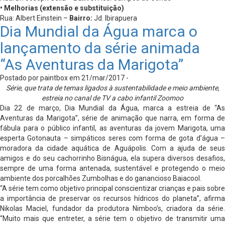
• Melhorias (extensão e substituição)
Rua: Albert Einstein –
Bairro:
Jd. Ibirapuera
Dia Mundial da Água marca o
lançamento da série animada
“As Aventuras da Marigota”
Postado por paintbox em 21/mar/2017 -
Série, que trata de temas ligados à sustentabilidade e meio ambiente,
estreia no canal de TV a cabo infantil Zoomoo
Dia 22 de março, Dia Mundial da Água, marca a estreia de “As
Aventuras da Marigota”, série de animação que narra, em forma de
fábula para o público infantil, as aventuras da jovem Marigota, uma
esperta Gotonauta – simpáticos seres com forma de gota d’água –
moradora da cidade aquática de Aguápolis. Com a ajuda de seus
amigos e do seu cachorrinho Bisnágua, ela supera diversos desafios,
sempre de uma forma antenada, sustentável e protegendo o meio
ambiente dos porcalhões Zumbolhas e do ganancioso Baiacool.
“A série tem como objetivo principal conscientizar crianças e pais sobre
a importância de preservar os recursos hídricos do planeta”, afirma
Nikolas Maciel, fundador da produtora Nimboo’s, criadora da série.
“Muito mais que entreter, a série tem o objetivo de transmitir uma