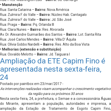
• Manutenção
Rua: Santa Catarina –
Bairro:
Nova América
Rua: Zulmira F. do Valle –
Bairro:
Núcleo Hab. Cantagalo
Rua: Zulmira F. do Valle –
Bairro:
Jd. São José
Rua: Praga –
Bairro:
Pq. Orlanda III
Rua: Clara Nunes –
Bairro:
Res. Alvorada
Av. Dr. Alexandre Guimarães dos Santos –
Bairro:
Lot. Santa Rita
Rua: José Carlos Mendes –
Bairro:
Villa D’ Áquila
Rua: Olívia Gobbo Nardelli
– Bairro:
Res. Alto da Boa Vista
• Melhorias (extensão e substituição)
Rua: Osvaldo Melotto –
Bairro:
Jd. Taiguara I
Ampliação da ETE Capim Fino é
apresentada nesta sexta-feira,
24
Postado por paintbox em 23/mar/2017 -
As intervenções realizadas visam acompanhar o crescimento vegetativo
da região para os próximos 30 anos
Nesta sexta-feira, 24, a prefeitura, o Semae e a concessionária Águas
do Mirante, apresentam a população, autoridades e imprensa, a
ampliação da Estação de Tratamento de Esgoto Capim Fino,