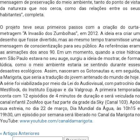
mensagem de preservação do meio ambiente, tanto do ponto de vista
da natureza que nos cerca, como das relações entre os seus
habitantes”, completa.
O projeto teve seus primeiros passos com a criação do curta-
metragem “A Invasão dos Zumbolhas”, em 2012. A ideia era criar um
desenho que fosse divertido, mas ao mesmo tempo transmitisse uma
mensagem de conscientização para seu público. As referências eram
as animações dos anos 90. Em um momento, quando a crise hídrica
em São Paulo estava no seu auge, surgiu a ideia de mostrar, de forma
lúdica, como o meio ambiente estaria se sentindo durante esses
desastres ecológicos. Assim, nasceram os Gotonautas e, em seguida,
a Marigota, que seria a tradução do jovem antenado do mundo de hoje.
A série foi viabilizada por meio da Lei do Audiovisual, com patrocínio da
WestRock, do Instituto Equipav e da Valgroup. A primeira temporada
conta com 12 episódios de 4 minutos de duração e será veiculada no
canal infantil ZooMoo que faz parte da grade da Sky (Canal 103). Após
sua estreia, no dia 22 de março, Dia Mundial da Água, às 10h15 e
19h30, um episódio por semana será liberado no Canal da Marigota no
YouTube:
www.youtube.com/canaldamarigota
.
« Artigos Anteriores
Pesquisar