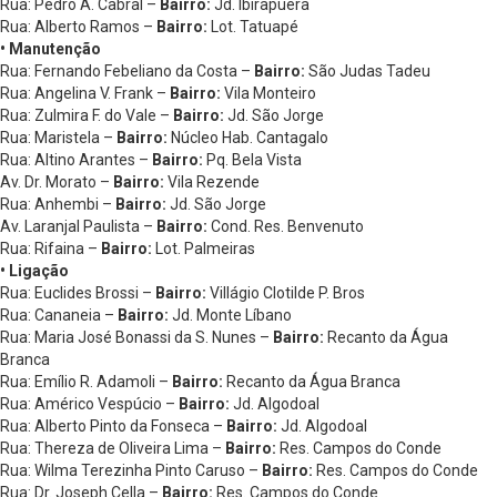
Rua: Pedro A. Cabral –
Bairro:
Jd. Ibirapuera
Rua: Alberto Ramos –
Bairro:
Lot. Tatuapé
• Manutenção
Rua: Fernando Febeliano da Costa –
Bairro:
São Judas Tadeu
Rua: Angelina V. Frank –
Bairro:
Vila Monteiro
Rua: Zulmira F. do Vale –
Bairro:
Jd. São Jorge
Rua: Maristela –
Bairro:
Núcleo Hab. Cantagalo
Rua: Altino Arantes –
Bairro:
Pq. Bela Vista
Av. Dr. Morato –
Bairro:
Vila Rezende
Rua: Anhembi –
Bairro:
Jd. São Jorge
Av. Laranjal Paulista –
Bairro:
Cond. Res. Benvenuto
Rua: Rifaina –
Bairro:
Lot. Palmeiras
• Ligação
Rua: Euclides Brossi –
Bairro:
Villágio Clotilde P. Bros
Rua: Cananeia –
Bairro:
Jd. Monte Líbano
Rua: Maria José Bonassi da S. Nunes –
Bairro:
Recanto da Água
Branca
Rua: Emílio R. Adamoli –
Bairro:
Recanto da Água Branca
Rua: Américo Vespúcio –
Bairro:
Jd. Algodoal
Rua: Alberto Pinto da Fonseca –
Bairro:
Jd. Algodoal
Rua: Thereza de Oliveira Lima –
Bairro:
Res. Campos do Conde
Rua: Wilma Terezinha Pinto Caruso –
Bairro:
Res. Campos do Conde
Rua: Dr. Joseph Cella –
Bairro:
Res. Campos do Conde