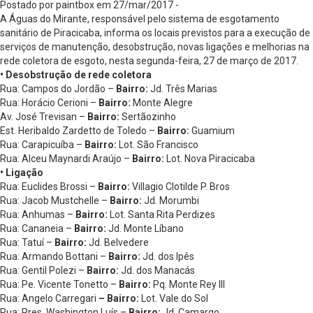
Postado por paintbox em 27/mar/2017 -
A Águas do Mirante, responsável pelo sistema de esgotamento
sanitário de Piracicaba, informa os locais previstos para a execução de
serviços de manutenção, desobstrução, novas ligações e melhorias na
rede coletora de esgoto, nesta segunda-feira, 27 de março de 2017.
• Desobstrução de rede coletora
Rua: Campos do Jordão –
Bairro:
Jd. Três Marias
Rua: Horácio Cerioni –
Bairro:
Monte Alegre
Av. José Trevisan –
Bairro:
Sertãozinho
Est. Heribaldo Zardetto de Toledo –
Bairro:
Guamium
Rua: Carapicuíba –
Bairro:
Lot. São Francisco
Rua: Alceu Maynardi Araújo –
Bairro:
Lot. Nova Piracicaba
• Ligação
Rua: Euclides Brossi –
Bairro:
Villagio Clotilde P. Bros
Rua: Jacob Mustchelle –
Bairro:
Jd. Morumbi
Rua: Anhumas –
Bairro:
Lot. Santa Rita Perdizes
Rua: Cananeia –
Bairro:
Jd. Monte Líbano
Rua: Tatuí –
Bairro:
Jd. Belvedere
Rua: Armando Bottani –
Bairro:
Jd. dos Ipês
Rua: Gentil Polezi –
Bairro:
Jd. dos Manacás
Rua: Pe. Vicente Tonetto –
Bairro:
Pq. Monte Rey III
Rua: Angelo Carregari
– Bairro:
Lot. Vale do Sol
Rua: Pres. Washington Luís –
Bairro:
Jd. Camargo