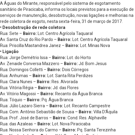
A Águas do Mirante, responsável pelo sistema de esgotamento
sanitário de Piracicaba, informa os locais previstos para a execução de
serviços de manutenção, desobstrução, novas ligações e melhorias na
rede coletora de esgoto, nesta sexta-feira, 31 de março de 2017.
• Desobstrução de rede coletora
Rua: Sete –
Bairro:
Lot. Centro Agrícola Taquaral
Av. Santa Cruz do Rio Pardo –
Bairro:
Lot. Centro Agrícola Taquaral
Rua: Priscilla Mastandrea Janez –
Bairro:
Lot. Minas Nova
• Ligação
Rua: Jorge Demétrio Issa –
Bairro:
Lot. do Horto
Av. Zenaide Conversa Mazzero –
Bairro:
Jd. Bom Jesus
Rua: Domingos Colletti –
Bairro:
Dois Córregos
Rua: Anhumas –
Bairro:
Lot. Santa Rita Perdizes
Rua: Clara Nunes –
Bairro:
Res. Alvorada
Rua: Vitória Régia –
Bairro:
Jd. das Flores
Av. Vitório Magossi –
Bairro:
Recanto da Água Branca
Rua: Tóquio –
Bairro:
Pq. Água Branca
Rua: Júlio Lazaro Sierra –
Bairro:
Lot. Recanto Campestre
Rua: Com. Antônio Sebastião de Sousa –
Bairro:
Villa D’Áquila
Rua: Prof. José de Barros –
Bairro:
Cond. Res. Alphaville
Rua: das Azaleas –
Bairro:
Lot. Nova Piracicaba
Rua: Nossa Senhora do Carmo –
Bairro:
Pq. Santa Terezinha