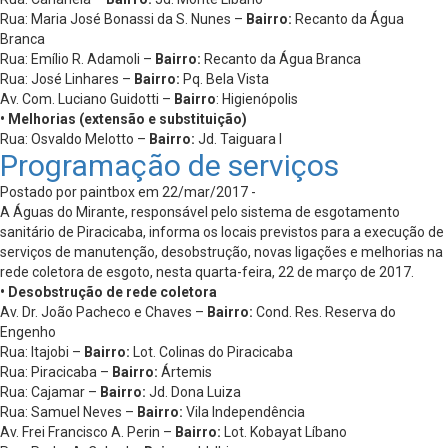
Rua: Maria José Bonassi da S. Nunes –
Bairro:
Recanto da Água
Branca
Rua: Emílio R. Adamoli –
Bairro:
Recanto da Água Branca
Rua: José Linhares –
Bairro:
Pq. Bela Vista
Av. Com. Luciano Guidotti –
Bairro
: Higienópolis
• Melhorias (extensão e substituição)
Rua: Osvaldo Melotto –
Bairro:
Jd. Taiguara I
Programação de serviços
Postado por paintbox em 22/mar/2017 -
A Águas do Mirante, responsável pelo sistema de esgotamento
sanitário de Piracicaba, informa os locais previstos para a execução de
serviços de manutenção, desobstrução, novas ligações e melhorias na
rede coletora de esgoto, nesta quarta-feira, 22 de março de 2017.
• Desobstrução de rede coletora
Av. Dr. João Pacheco e Chaves –
Bairro:
Cond. Res. Reserva do
Engenho
Rua: Itajobi –
Bairro:
Lot. Colinas do Piracicaba
Rua: Piracicaba –
Bairro:
Ártemis
Rua: Cajamar –
Bairro:
Jd. Dona Luiza
Rua: Samuel Neves –
Bairro:
Vila Independência
Av. Frei Francisco A. Perin –
Bairro:
Lot. Kobayat Líbano