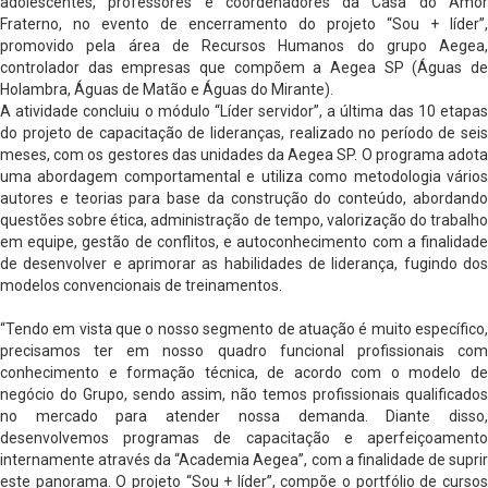
adolescentes, professores e coordenadores da Casa do Amor
Fraterno, no evento de encerramento do projeto “Sou + líder”,
promovido pela área de Recursos Humanos do grupo Aegea,
controlador das empresas que compõem a Aegea SP (Águas de
Holambra, Águas de Matão e Águas do Mirante).
A atividade concluiu o módulo “Líder servidor”, a última das 10 etapas
do projeto de capacitação de lideranças, realizado no período de seis
meses, com os gestores das unidades da Aegea SP. O programa adota
uma abordagem comportamental e utiliza como metodologia vários
autores e teorias para base da construção do conteúdo, abordando
questões sobre ética, administração de tempo, valorização do trabalho
em equipe, gestão de conflitos, e autoconhecimento com a finalidade
de desenvolver e aprimorar as habilidades de liderança, fugindo dos
modelos convencionais de treinamentos.
“Tendo em vista que o nosso segmento de atuação é muito específico,
precisamos ter em nosso quadro funcional profissionais com
conhecimento e formação técnica, de acordo com o modelo de
negócio do Grupo, sendo assim, não temos profissionais qualificados
no mercado para atender nossa demanda. Diante disso,
desenvolvemos programas de capacitação e aperfeiçoamento
internamente através da “Academia Aegea”, com a finalidade de suprir
este panorama. O projeto “Sou + líder”, compõe o portfólio de cursos