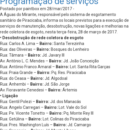
Programação de serviços
Postado por paintbox em 28/mar/2017 -
A Águas do Mirante, responsável pelo sistema de esgotamento
sanitário de Piracicaba, informa os locais previstos para a execução de
serviços de manutenção, desobstrução, novas ligações e melhorias na
rede coletora de esgoto, nesta terça-feira, 28 de março de 2017.
• Desobstrução de rede coletora de esgoto
Rua: Carlos A. Lima –
Bairro:
Santa Terezinha
Rua: das Oliveiras –
Bairro:
Bosques do Lenheiro
Rua: Tâmara –
Bairro:
Jd. Javary III
Av. Antônio L. C. Mendes –
Bairro:
Jd. João Conceição
Rua: Antônio Franco Amaral –
Bairro:
Lot. Santa Rita Garças
Rua: Praia Grande –
Bairro:
Pq. Res. Piracicaba
Rua: do Ceasa –
Bairro:
Jd. Algodoal
Rua: Anhembi –
Bairro:
Jd. São Jorge
Av. Fioravante Cenedesi –
Bairro:
Ártemis
• Ligação
Rua: Gentil Polezi –
Bairro:
Jd. dos Manacás
Rua: Angelo Carregari –
Bairro:
Lot. Vale do Sol
Rua: Pe. Vicente Tonetto –
Bairro:
Pq. Monte Rey III
Rua: Getúlina –
Bairro:
Lot. Colinas do Piracicaba
Rua: Pres. Washington Luís –
Bairro:
Jd. Camargo