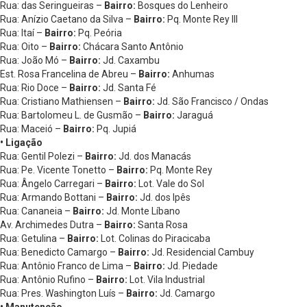
Rua: das Seringueiras –
Bairro:
Bosques do Lenheiro
Rua: Anízio Caetano da Silva –
Bairro:
Pq. Monte Rey III
Rua: Itaí –
Bairro:
Pq. Peória
Rua: Oito –
Bairro:
Chácara Santo Antônio
Rua: João Mó –
Bairro:
Jd. Caxambu
Est. Rosa Francelina de Abreu –
Bairro:
Anhumas
Rua: Rio Doce –
Bairro:
Jd. Santa Fé
Rua: Cristiano Mathiensen –
Bairro:
Jd. São Francisco / Ondas
Rua: Bartolomeu L. de Gusmão –
Bairro:
Jaraguá
Rua: Maceió –
Bairro:
Pq. Jupiá
• Ligação
Rua: Gentil Polezi –
Bairro:
Jd. dos Manacás
Rua: Pe. Vicente Tonetto –
Bairro:
Pq. Monte Rey
Rua: Ângelo Carregari –
Bairro:
Lot. Vale do Sol
Rua: Armando Bottani –
Bairro:
Jd. dos Ipês
Rua: Cananeia –
Bairro:
Jd. Monte Líbano
Av. Archimedes Dutra –
Bairro:
Santa Rosa
Rua: Getulina –
Bairro:
Lot. Colinas do Piracicaba
Rua: Benedicto Camargo –
Bairro:
Jd. Residencial Cambuy
Rua: Antônio Franco de Lima –
Bairro:
Jd. Piedade
Rua: Antônio Rufino –
Bairro:
Lot. Vila Industrial
Rua: Pres. Washington Luís –
Bairro:
Jd. Camargo
• Manutenção