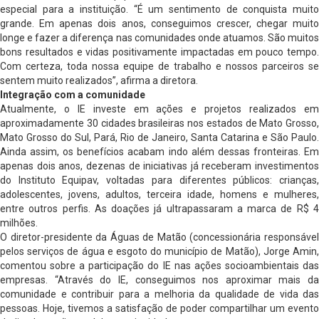
especial para a instituição. “É um sentimento de conquista muito
grande. Em apenas dois anos, conseguimos crescer, chegar muito
longe e fazer a diferença nas comunidades onde atuamos. São muitos
bons resultados e vidas positivamente impactadas em pouco tempo.
Com certeza, toda nossa equipe de trabalho e nossos parceiros se
sentem muito realizados”, afirma a diretora.
Integração com a comunidade
Atualmente, o IE investe em ações e projetos realizados em
aproximadamente 30 cidades brasileiras nos estados de Mato Grosso,
Mato Grosso do Sul, Pará, Rio de Janeiro, Santa Catarina e São Paulo.
Ainda assim, os benefícios acabam indo além dessas fronteiras. Em
apenas dois anos, dezenas de iniciativas já receberam investimentos
do Instituto Equipav, voltadas para diferentes públicos: crianças,
adolescentes, jovens, adultos, terceira idade, homens e mulheres,
entre outros perfis. As doações já ultrapassaram a marca de R$ 4
milhões.
O diretor-presidente da Águas de Matão (concessionária responsável
pelos serviços de água e esgoto do município de Matão), Jorge Amin,
comentou sobre a participação do IE nas ações socioambientais das
empresas. “Através do IE, conseguimos nos aproximar mais da
comunidade e contribuir para a melhoria da qualidade de vida das
pessoas. Hoje, tivemos a satisfação de poder compartilhar um evento