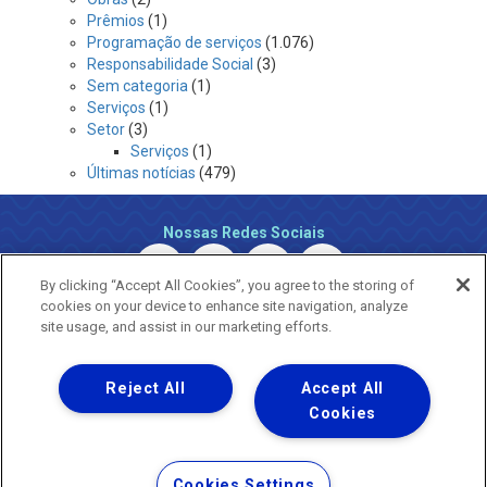
Prêmios
(1)
Programação de serviços
(1.076)
Responsabilidade Social
(3)
Sem categoria
(1)
Serviços
(1)
Setor
(3)
Serviços
(1)
Últimas notícias
(479)
Nossas Redes Sociais
By clicking “Accept All Cookies”, you agree to the storing of
cookies on your device to enhance site navigation, analyze
site usage, and assist in our marketing efforts.
Reject All
Accept All
Uma empresa
Copyright ® 2026 - Todos os Direitos Reservados.
Cookies
Nossa natureza movimenta a vida
Termos Gerais de Uso de Sites e Aplicativos
Cookies Settings