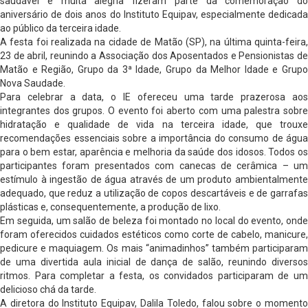
saudável e muita alegria fizeram parte da comemoração do
aniversário de dois anos do Instituto Equipav, especialmente dedicada
ao público da terceira idade.
A festa foi realizada na cidade de Matão (SP), na última quinta-feira,
23 de abril, reunindo a Associação dos Aposentados e Pensionistas de
Matão e Região, Grupo da 3ª Idade, Grupo da Melhor Idade e Grupo
Nova Saudade.
Para celebrar a data, o IE ofereceu uma tarde prazerosa aos
integrantes dos grupos. O evento foi aberto com uma palestra sobre
hidratação e qualidade de vida na terceira idade, que trouxe
recomendações essenciais sobre a importância do consumo de água
para o bem estar, aparência e melhoria da saúde dos idosos. Todos os
participantes foram presentados com canecas de cerâmica – um
estímulo à ingestão de água através de um produto ambientalmente
adequado, que reduz a utilização de copos descartáveis e de garrafas
plásticas e, consequentemente, a produção de lixo.
Em seguida, um salão de beleza foi montado no local do evento, onde
foram oferecidos cuidados estéticos como corte de cabelo, manicure,
pedicure e maquiagem. Os mais “animadinhos” também participaram
de uma divertida aula inicial de dança de salão, reunindo diversos
ritmos. Para completar a festa, os convidados participaram de um
delicioso chá da tarde.
A diretora do Instituto Equipav, Dalila Toledo, falou sobre o momento