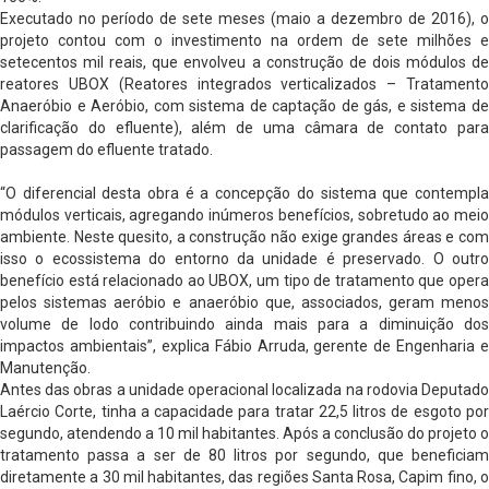
Executado no período de sete meses (maio a dezembro de 2016), o
projeto contou com o investimento na ordem de sete milhões e
setecentos mil reais, que envolveu a construção de dois módulos de
reatores UBOX (Reatores integrados verticalizados – Tratamento
Anaeróbio e Aeróbio, com sistema de captação de gás, e sistema de
clarificação do efluente), além de uma câmara de contato para
passagem do efluente tratado.
“O diferencial desta obra é a concepção do sistema que contempla
módulos verticais, agregando inúmeros benefícios, sobretudo ao meio
ambiente. Neste quesito, a construção não exige grandes áreas e com
isso o ecossistema do entorno da unidade é preservado. O outro
benefício está relacionado ao UBOX, um tipo de tratamento que opera
pelos sistemas aeróbio e anaeróbio que, associados, geram menos
volume de lodo contribuindo ainda mais para a diminuição dos
impactos ambientais”, explica Fábio Arruda, gerente de Engenharia e
Manutenção.
Antes das obras a unidade operacional localizada na rodovia Deputado
Laércio Corte, tinha a capacidade para tratar 22,5 litros de esgoto por
segundo, atendendo a 10 mil habitantes. Após a conclusão do projeto o
tratamento passa a ser de 80 litros por segundo, que beneficiam
diretamente a 30 mil habitantes, das regiões Santa Rosa, Capim fino, o