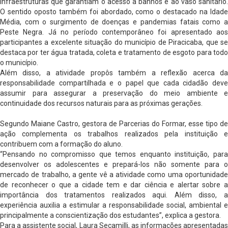
infraestruturas que garantiam o acesso a banhos e ao vaso sanitário.
O sentido oposto também foi abordado, como o destacado na Idade
Média, com o surgimento de doenças e pandemias fatais como a
Peste Negra. Já no período contemporâneo foi apresentado aos
participantes a excelente situação do município de Piracicaba, que se
destaca por ter água tratada, coleta e tratamento de esgoto para todo
o município.
Além disso, a atividade propôs também a reflexão acerca da
responsabilidade compartilhada e o papel que cada cidadão deve
assumir para assegurar a preservação do meio ambiente e
continuidade dos recursos naturais para as próximas gerações.
Segundo Maiane Castro, gestora de Parcerias do Formar, esse tipo de
ação complementa os trabalhos realizados pela instituição e
contribuem com a formação do aluno.
“Pensando no compromisso que temos enquanto instituição, para
desenvolver os adolescentes e prepará-los não somente para o
mercado de trabalho, a gente vê a atividade como uma oportunidade
de reconhecer o que a cidade tem e dar ciência e alertar sobre a
importância dos tratamentos realizados aqui. Além disso, a
experiência auxilia a estimular a responsabilidade social, ambiental e
principalmente a conscientização dos estudantes”, explica a gestora.
Para a assistente social, Laura Secamilli, as informações apresentadas