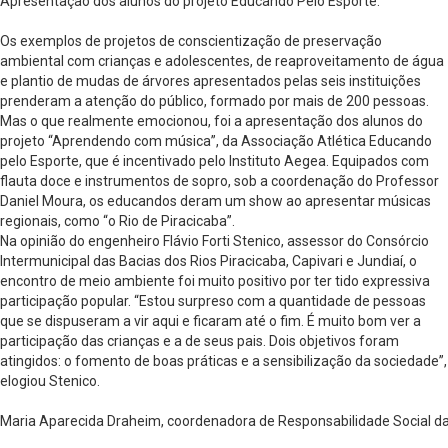
Apresentação dos alunos do projeto Educando Pelo Esporte.
Os exemplos de projetos de conscientização de preservação
ambiental com crianças e adolescentes, de reaproveitamento de água
e plantio de mudas de árvores apresentados pelas seis instituições
prenderam a atenção do público, formado por mais de 200 pessoas.
Mas o que realmente emocionou, foi a apresentação dos alunos do
projeto “Aprendendo com música”, da Associação Atlética Educando
pelo Esporte, que é incentivado pelo Instituto Aegea. Equipados com
flauta doce e instrumentos de sopro, sob a coordenação do Professor
Daniel Moura, os educandos deram um show ao apresentar músicas
regionais, como “o Rio de Piracicaba”.
Na opinião do engenheiro Flávio Forti Stenico, assessor do Consórcio
Intermunicipal das Bacias dos Rios Piracicaba, Capivari e Jundiaí, o
encontro de meio ambiente foi muito positivo por ter tido expressiva
participação popular. “Estou surpreso com a quantidade de pessoas
que se dispuseram a vir aqui e ficaram até o fim. É muito bom ver a
participação das crianças e a de seus pais. Dois objetivos foram
atingidos: o fomento de boas práticas e a sensibilização da sociedade”,
elogiou Stenico.
Maria Aparecida Draheim, coordenadora de Responsabilidade Social da