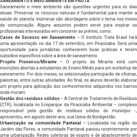
SANEAMENTO E MEIO AMBIENTE EM PAUTA
Saneamento e meio ambiente são questões urgentes para os dias
atuais. Preservar os recursos naturais é fundamental para manter a
saúde do planeta. Inúmeras são abordagens sobre o tema nos meios
de comunicação. Alguns assuntos podem servir para inspirar os
profissionais interessados em concorrer ao prêmio, como:
Cases de Sucesso em Saneamento
– O Instituto Trata Brasil far
uma apresentação no dia 17 de setembro, em Piracicaba. Será uma
oportunidade para jornalistas conhecerem boas práticas e terem
subsídios específicos sobre a área de saneamento.
Projeto Pioneiros/Mirante
– O projeto da Mirante está com
inscrições abertas a estudantes do Ensino Médio para um workshop de
saneamento. Por dois meses, os selecionados participarão de oficinas,
palestras, entre outras atividades. Ao final, os alunos deverão elaborar
um projeto para aplicação dos conhecimentos adquiridos nos bairros
onde moram.
Gestão dos resíduos sólidos
– A Central de Tratamento de Resíduo
(CTR), localizada no Ecoparque da Piracicaba Ambiental – complexo
responsável pela gestão de resíduos sólidos do município -,
apresentou, em agosto deste ano, sua Usina de Biodigestão.
Urbanização na comunidade Pantanal
– Localizada na região do
Jardim das Flores, a comunidade Pantanal passou recentemente por
uma urbanização. Redes coletoras de esgoto e de abastecimento de