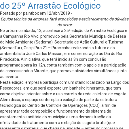
do 25º Arrastão Ecológico
Postado por paintbox em 12/abr/2019 -
Equipe técnica da empresa fará exposições e esclarecimento de dúvidas
do setor
No próximo sábado, 13, acontece a 25ª edição do Arrastão Ecológico e
a Campanha Rio Vivo, promovido pela Secretaria Municipal de Defesa
do Meio Ambiente (Sedema), Secretaria de Ação Cultural e Turismo
(SemacTur), Oscip Pira 21 – Piracicaba realizando o futuro e do
ambientalista José Carlos Masson, em comemoração ao Dia do Rio
Piracicaba. A iniciativa, que terá início às 8h com conclusão
programada para às 12h, conta também com o apoio e a participação
da concessionária Mirante, que promove atividades simultâneas junto
ao evento.
Nesta edição, empresa participa com um stand localizado na Largo dos
Pescadores, em que será exposto um banheiro itinerante, que tem
como objetivo orientar sobre o uso correto da rede coletora de esgoto.
Além disso, o espaço contempla a exibição de parte da estrutura
tecnológica do Centro de Controle de Operações (CCO), a fim de
apresentar toda composição e funcionamento do sistema de
esgotamento sanitário do município e uma demonstração da
efetividade do tratamento com a exibição do esgoto bruto (que
representa o material que chega na unidade – antes do processo de