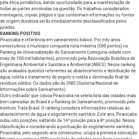
pela ética jornalística, dando oportunidade para a manifestação de
todas as partes envolvidas na questão. Os trabalhos considerados
montagens, cópias, plágios e que contenham informações ou fontes
de origem duvidosa serão imediatamente desclassificados pelos
jurados.
RANKING POSITIVO
Piracicaba é referência em saneamento básico. Por três anos
consecutivos o município conquista nota máxima (500 pontos) no
Ranking da Universalização do Saneamento (categoria cidade com
mais de 100 mil habitantes), promovido pela Associação Brasileira de
Engenharia Ambiental e Sanitária e Ambiental (ABES). Nesse ranking
são avaliados quesitos referentes ao abastecimento e distribuição de
água, coleta e tratamento de esgoto e coleta e destinação final de
resíduos sólidos. Os dados são do SNIS (Sistema Nacional de
Informações sobre Saneamento).
Outro indicador que coloca Piracicaba na seleta lista das cidades mais
bem saneadas do Brasil é o Ranking do Saneamento, promovido pelo
Instituto Trata Brasil. O ranking considera informações relativas ao
abastecimento de água e esgotamento sanitário. Este ano, Piracicaba
subiu oito posições, saltando de 16ª posição para a 8ª posição. Nessa
classificação e considerando a pontuação do esgotamento sanitário,
Piracicaba, pelo segundo ano consecutivo, ocupa a primeira colocação.
Mirante é a primeira PPP nesta lista de cidades mais bem saneadas.