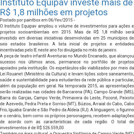
Instituto Equipav investe mais de
R$ 1,8 milhões em projetos
Postado por paintbox em 06/fev/2015 -
O Instituto Equipav ampliou o volume de investimentos para ações e
projetos socioambientais em 2015. Mais de R$ 1,8 milhão será
investido em diversas iniciativas desenvolvidas em 25 municípios de
seis estados brasileiros. A lista inicial de projetos e entidades
incentivadas pelo IE neste ano foi divulgada no mês de janeiro.
A peça de teatro infantil Aventuras no Mundo Encanado, que alcançou
sucesso nos últimos anos, permanece no portfólio de projetos
apoiados pela instituição. Os espetáculos são viabilizados por meio da
Lei Rouanet (Ministério da Cultura) e levam lições sobre saneamento,
saúde e sustentabilidade para estudantes da rede pública e particular,
além da população em geral. Na temporada 2015, as apresentações
serão realizadas nas cidades de Barcarena (PA); Campo Grande (MS);
Barra do Garças, Campo Verde, Primavera do Leste, Poconé, Peixoto
de Azevedo, Pedra Preta e Sorriso (MT); Búzios, Arraial do Cabo, Cabo
Frio, Iguaba Grande e São Pedro da Aldeia (RJ). A linguagem, o figurino
e o cenário, bem como os próprios personagens, recebem adaptações
de acordo com as características de cada região. O total de
investimentos é de R$ 526.559,00.
Também na área cultural, a Orquestra Sinfônica de Campo Verde (MT)