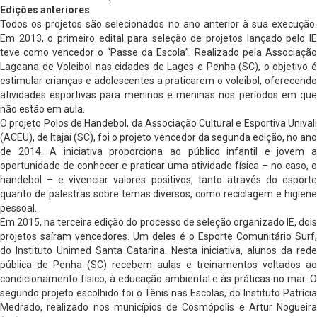
Edições anteriores
Todos os projetos são selecionados no ano anterior à sua execução.
Em 2013, o primeiro edital para seleção de projetos lançado pelo IE
teve como vencedor o “Passe da Escola”. Realizado pela Associação
Lageana de Voleibol nas cidades de Lages e Penha (SC), o objetivo é
estimular crianças e adolescentes a praticarem o voleibol, oferecendo
atividades esportivas para meninos e meninas nos períodos em que
não estão em aula.
O projeto Polos de Handebol, da Associação Cultural e Esportiva Univali
(ACEU), de Itajaí (SC), foi o projeto vencedor da segunda edição, no ano
de 2014. A iniciativa proporciona ao público infantil e jovem a
oportunidade de conhecer e praticar uma atividade física – no caso, o
handebol – e vivenciar valores positivos, tanto através do esporte
quanto de palestras sobre temas diversos, como reciclagem e higiene
pessoal.
Em 2015, na terceira edição do processo de seleção organizado IE, dois
projetos saíram vencedores. Um deles é o Esporte Comunitário Surf,
do Instituto Unimed Santa Catarina. Nesta iniciativa, alunos da rede
pública de Penha (SC) recebem aulas e treinamentos voltados ao
condicionamento físico, à educação ambiental e às práticas no mar. O
segundo projeto escolhido foi o Tênis nas Escolas, do Instituto Patrícia
Medrado, realizado nos municípios de Cosmópolis e Artur Nogueira