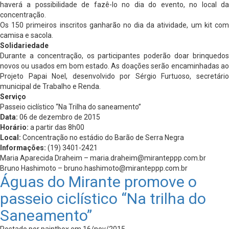
haverá a possibilidade de fazê-lo no dia do evento, no local da
concentração.
Os 150 primeiros inscritos ganharão no dia da atividade, um kit com
camisa e sacola.
Solidariedade
Durante a concentração, os participantes poderão doar brinquedos
novos ou usados em bom estado. As doações serão encaminhadas ao
Projeto Papai Noel, desenvolvido por Sérgio Furtuoso, secretário
municipal de Trabalho e Renda.
Serviço
Passeio ciclístico “Na Trilha do saneamento”
Data:
06 de dezembro de 2015
Horário:
a partir das 8h00
Local:
Concentração no estádio do Barão de Serra Negra
Informações:
(19) 3401-2421
Maria Aparecida Draheim –
maria.draheim@miranteppp.com.br
Bruno Hashimoto –
bruno.hashimoto@miranteppp.com.br
Águas do Mirante promove o
passeio ciclístico “Na trilha do
Saneamento”
Postado por paintbox em 16/nov/2015 -