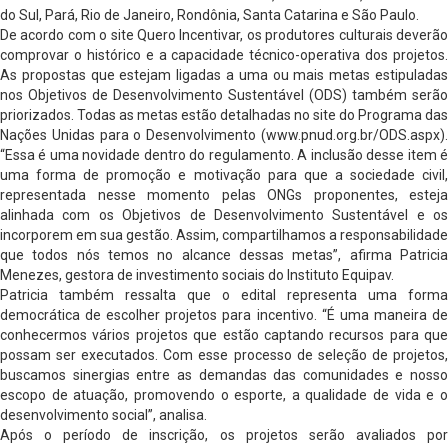
do Sul, Pará, Rio de Janeiro, Rondônia, Santa Catarina e São Paulo.
De acordo com o site Quero Incentivar, os produtores culturais deverão
comprovar o histórico e a capacidade técnico-operativa dos projetos.
As propostas que estejam ligadas a uma ou mais metas estipuladas
nos Objetivos de Desenvolvimento Sustentável (ODS) também serão
priorizados. Todas as metas estão detalhadas no site do Programa das
Nações Unidas para o Desenvolvimento (www.pnud.org.br/ODS.aspx).
“Essa é uma novidade dentro do regulamento. A inclusão desse item é
uma forma de promoção e motivação para que a sociedade civil,
representada nesse momento pelas ONGs proponentes, esteja
alinhada com os Objetivos de Desenvolvimento Sustentável e os
incorporem em sua gestão. Assim, compartilhamos a responsabilidade
que todos nós temos no alcance dessas metas”, afirma Patricia
Menezes, gestora de investimento sociais do Instituto Equipav.
Patricia também ressalta que o edital representa uma forma
democrática de escolher projetos para incentivo. “É uma maneira de
conhecermos vários projetos que estão captando recursos para que
possam ser executados. Com esse processo de seleção de projetos,
buscamos sinergias entre as demandas das comunidades e nosso
escopo de atuação, promovendo o esporte, a qualidade de vida e o
desenvolvimento social”, analisa.
Após o período de inscrição, os projetos serão avaliados por