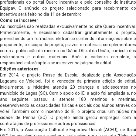
profissionais do portal Quero Incentivar e pelo conselho do Instituto
Equipav. O anúncio do projeto selecionado para recebimento do
incentivo será feito no dia 11 de dezembro.
Como se inscrever
As inscrições são realizadas exclusivamente no site Quero Incentivar.
Primeiramente, é necessário cadastrar gratuitamente o projeto,
preenchendo um formulário eletrônico contendo informações sobre o
proponente, o escopo do projeto, prazos e materiais complementares
como a publicação do mesmo no Diário Oficial da União, currículo dos
realizadores e outros materiais. Após o cadastro completo, o
responsável estará apto a se inscrever na página do edital.
Edições anteriores
Em 2014, o projeto Passe da Escola, idealizado pela Associação
Lageana de Voleibol, foi o vencedor da primeira edição do edital.
Inicialmente, a iniciativa atendia 20 crianças e adolescentes no
município de Lages (SC). Com o apoio do IE, a ação foi ampliada e, no
ano seguinte, passou a atender 180 meninos e meninas,
desenvolvendo as capacidades físicas e sociais dos alunos através do
vôlei. Também com o incentivo do IE, o projeto criou um núcleo na
cidade de Penha (SC). O projeto ainda gerou empregos com a
contratação de professores e outros profissionais.
Em 2015, a Associação Cultural e Esportiva Univali (ACEU), de Itajaí
(SC) foi escolhida para receber o patrocínio para o projeto “Polos de