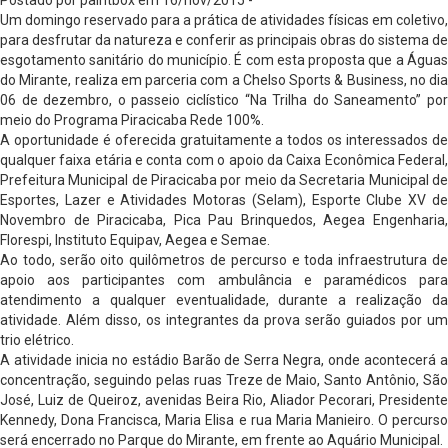
Um domingo reservado para a prática de atividades físicas em coletivo,
para desfrutar da natureza e conferir as principais obras do sistema de
esgotamento sanitário do município. É com esta proposta que a Águas
do Mirante, realiza em parceria com a Chelso Sports & Business, no dia
06 de dezembro, o passeio ciclístico “Na Trilha do Saneamento” por
meio do Programa Piracicaba Rede 100%.
A oportunidade é oferecida gratuitamente a todos os interessados de
qualquer faixa etária e conta com o apoio da Caixa Econômica Federal,
Prefeitura Municipal de Piracicaba por meio da Secretaria Municipal de
Esportes, Lazer e Atividades Motoras (Selam), Esporte Clube XV de
Novembro de Piracicaba, Pica Pau Brinquedos, Aegea Engenharia,
Florespi, Instituto Equipav, Aegea e Semae.
Ao todo, serão oito quilômetros de percurso e toda infraestrutura de
apoio aos participantes com ambulância e paramédicos para
atendimento a qualquer eventualidade, durante a realização da
atividade. Além disso, os integrantes da prova serão guiados por um
trio elétrico.
A atividade inicia no estádio Barão de Serra Negra, onde acontecerá a
concentração, seguindo pelas ruas Treze de Maio, Santo Antônio, São
José, Luiz de Queiroz, avenidas Beira Rio, Aliador Pecorari, Presidente
Kennedy, Dona Francisca, Maria Elisa e rua Maria Manieiro. O percurso
será encerrado no Parque do Mirante, em frente ao Aquário Municipal.