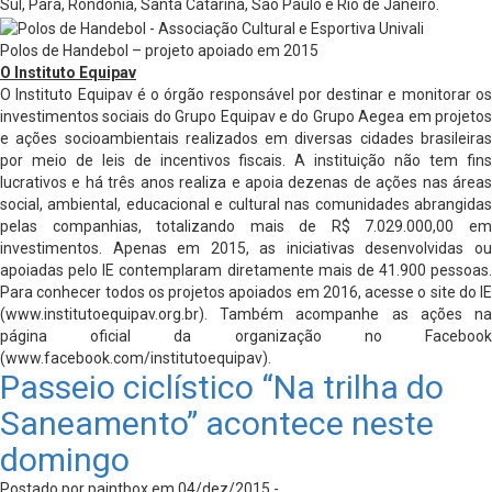
Sul, Pará, Rondônia, Santa Catarina, São Paulo e Rio de Janeiro.
Polos de Handebol – projeto apoiado em 2015
O Instituto Equipav
O Instituto Equipav é o órgão responsável por destinar e monitorar os
investimentos sociais do Grupo Equipav e do Grupo Aegea em projetos
e ações socioambientais realizados em diversas cidades brasileiras
por meio de leis de incentivos fiscais. A instituição não tem fins
lucrativos e há três anos realiza e apoia dezenas de ações nas áreas
social, ambiental, educacional e cultural nas comunidades abrangidas
pelas companhias, totalizando mais de R$ 7.029.000,00 em
investimentos. Apenas em 2015, as iniciativas desenvolvidas ou
apoiadas pelo IE contemplaram diretamente mais de 41.900 pessoas.
Para conhecer todos os projetos apoiados em 2016, acesse o site do IE
(www.institutoequipav.org.br). Também acompanhe as ações na
página oficial da organização no Facebook
(www.facebook.com/institutoequipav).
Passeio ciclístico “Na trilha do
Saneamento” acontece neste
domingo
Postado por paintbox em 04/dez/2015 -