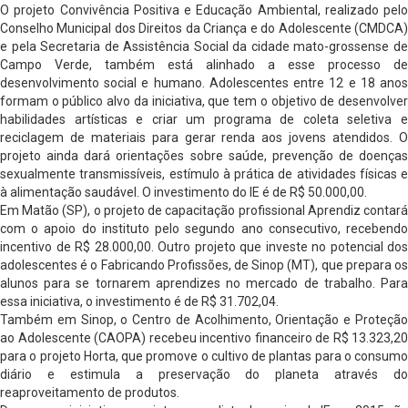
O projeto Convivência Positiva e Educação Ambiental, realizado pelo
Conselho Municipal dos Direitos da Criança e do Adolescente (CMDCA)
e pela Secretaria de Assistência Social da cidade mato-grossense de
Campo Verde, também está alinhado a esse processo de
desenvolvimento social e humano. Adolescentes entre 12 e 18 anos
formam o público alvo da iniciativa, que tem o objetivo de desenvolver
habilidades artísticas e criar um programa de coleta seletiva e
reciclagem de materiais para gerar renda aos jovens atendidos. O
projeto ainda dará orientações sobre saúde, prevenção de doenças
sexualmente transmissíveis, estímulo à prática de atividades físicas e
à alimentação saudável. O investimento do IE é de R$ 50.000,00.
Em Matão (SP), o projeto de capacitação profissional Aprendiz contará
com o apoio do instituto pelo segundo ano consecutivo, recebendo
incentivo de R$ 28.000,00. Outro projeto que investe no potencial dos
adolescentes é o Fabricando Profissões, de Sinop (MT), que prepara os
alunos para se tornarem aprendizes no mercado de trabalho. Para
essa iniciativa, o investimento é de R$ 31.702,04.
Também em Sinop, o Centro de Acolhimento, Orientação e Proteção
ao Adolescente (CAOPA) recebeu incentivo financeiro de R$ 13.323,20
para o projeto Horta, que promove o cultivo de plantas para o consumo
diário e estimula a preservação do planeta através do
reaproveitamento de produtos.