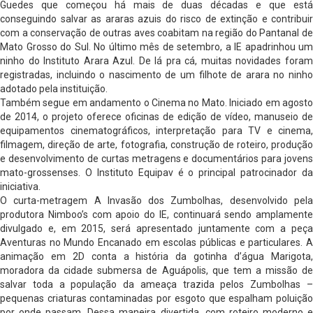
Guedes que começou há mais de duas décadas e que está
conseguindo salvar as araras azuis do risco de extinção e contribuir
com a conservação de outras aves coabitam na região do Pantanal de
Mato Grosso do Sul. No último mês de setembro, a IE apadrinhou um
ninho do Instituto Arara Azul. De lá pra cá, muitas novidades foram
registradas, incluindo o nascimento de um filhote de arara no ninho
adotado pela instituição.
Também segue em andamento o Cinema no Mato. Iniciado em agosto
de 2014, o projeto oferece oficinas de edição de vídeo, manuseio de
equipamentos cinematográficos, interpretação para TV e cinema,
filmagem, direção de arte, fotografia, construção de roteiro, produção
e desenvolvimento de curtas metragens e documentários para jovens
mato-grossenses. O Instituto Equipav é o principal patrocinador da
iniciativa.
O curta-metragem A Invasão dos Zumbolhas, desenvolvido pela
produtora Nimboo’s com apoio do IE, continuará sendo amplamente
divulgado e, em 2015, será apresentado juntamente com a peça
Aventuras no Mundo Encanado em escolas públicas e particulares. A
animação em 2D conta a história da gotinha d’água Marigota,
moradora da cidade submersa de Aguápolis, que tem a missão de
salvar toda a população da ameaça trazida pelos Zumbolhas –
pequenas criaturas contaminadas por esgoto que espalham poluição
por onde passam. Dessa maneira divertida, com roteiro moderno e