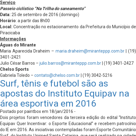
Serviço
Passeio ciclístico “Na Trilha do saneamento”
Data:
25 de setembro de 2016 (domingo)
Horário
: a partir das 8h00
Local:
Concentração no estacionamento da Prefeitura do Município de
Piracicaba
Informações
Águas do Mirante
Maria Aparecida Draheim –
maria.draheim@miranteppp.com.br
| (19
3401-2421
Julio César Barros –
julio.barros@miranteppp.com.br
| (19) 3401-2427
Chelso Sports
Gabriela Toledo –
contato@chelso.com.br
| (19) 3042-5216
Surf, tênis e futebol são as
apostas do Instituto Equipav na
área esportiva em 2016
Postado por paintbox em 18/jan/2016 -
Dois projetos foram vencedores da terceira edição do edital “Instituto
Equipav Quer Incentivar: o Esporte Educacional” e recebem patrocínio
do IE em 2016. As iniciativas contempladas foram Esporte Comunitário
Surf, do Instituto Unimed Santa Catarina, que será realizado na cidade