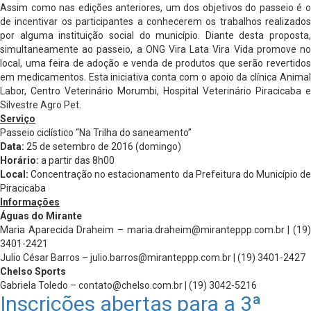
Assim como nas edições anteriores, um dos objetivos do passeio é o
de incentivar os participantes a conhecerem os trabalhos realizados
por alguma instituição social do município. Diante desta proposta,
simultaneamente ao passeio, a ONG Vira Lata Vira Vida promove no
local, uma feira de adoção e venda de produtos que serão revertidos
em medicamentos. Esta iniciativa conta com o apoio da clínica Animal
Labor, Centro Veterinário Morumbi, Hospital Veterinário Piracicaba e
Silvestre Agro Pet.
Serviço
Passeio ciclístico “Na Trilha do saneamento”
Data:
25 de setembro de 2016 (domingo)
Horário:
a partir das 8h00
Local:
Concentração no estacionamento da Prefeitura do Município de
Piracicaba
Informações
Águas do Mirante
Maria Aparecida Draheim –
maria.draheim@miranteppp.com.br
| (19
3401-2421
Julio César Barros –
julio.barros@miranteppp.com.br
| (19) 3401-2427
Chelso Sports
Gabriela Toledo –
contato@chelso.com.br
| (19) 3042-5216
Inscrições abertas para a 3ª