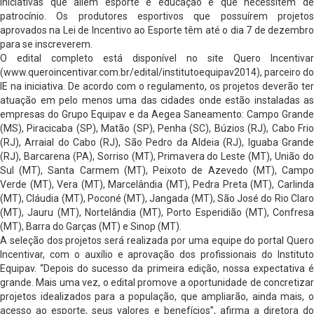
iniciativas que aliem esporte e educação e que necessitem de
patrocínio. Os produtores esportivos que possuírem projetos
aprovados na Lei de Incentivo ao Esporte têm até o dia 7 de dezembro
para se inscreverem.
O edital completo está disponível no site Quero Incentivar
(www.queroincentivar.com.br/edital/institutoequipav2014), parceiro do
IE na iniciativa. De acordo com o regulamento, os projetos deverão ter
atuação em pelo menos uma das cidades onde estão instaladas as
empresas do Grupo Equipav e da Aegea Saneamento: Campo Grande
(MS), Piracicaba (SP), Matão (SP), Penha (SC), Búzios (RJ), Cabo Frio
(RJ), Arraial do Cabo (RJ), São Pedro da Aldeia (RJ), Iguaba Grande
(RJ), Barcarena (PA), Sorriso (MT), Primavera do Leste (MT), União do
Sul (MT), Santa Carmem (MT), Peixoto de Azevedo (MT), Campo
Verde (MT), Vera (MT), Marcelândia (MT), Pedra Preta (MT), Carlinda
(MT), Cláudia (MT), Poconé (MT), Jangada (MT), São José do Rio Claro
(MT), Jauru (MT), Nortelândia (MT), Porto Esperidião (MT), Confresa
(MT), Barra do Garças (MT) e Sinop (MT).
A seleção dos projetos será realizada por uma equipe do portal Quero
Incentivar, com o auxílio e aprovação dos profissionais do Instituto
Equipav. “Depois do sucesso da primeira edição, nossa expectativa é
grande. Mais uma vez, o edital promove a oportunidade de concretizar
projetos idealizados para a população, que ampliarão, ainda mais, o
acesso ao esporte, seus valores e benefícios”, afirma a diretora do