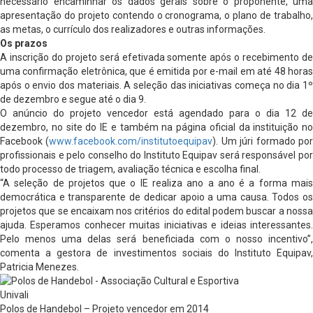
necessário encaminhar os dados gerais sobre o proponente, uma
apresentação do projeto contendo o cronograma, o plano de trabalho,
as metas, o currículo dos realizadores e outras informações.
Os prazos
A inscrição do projeto será efetivada somente após o recebimento de
uma confirmação eletrônica, que é emitida por e-mail em até 48 horas
após o envio dos materiais. A seleção das iniciativas começa no dia 1º
de dezembro e segue até o dia 9.
O anúncio do projeto vencedor está agendado para o dia 12 de
dezembro, no site do IE e também na página oficial da instituição no
Facebook (
www.facebook.com/institutoequipav
). Um júri formado po
profissionais e pelo conselho do Instituto Equipav será responsável por
todo processo de triagem, avaliação técnica e escolha final.
“A seleção de projetos que o IE realiza ano a ano é a forma mais
democrática e transparente de dedicar apoio a uma causa. Todos os
projetos que se encaixam nos critérios do edital podem buscar a nossa
ajuda. Esperamos conhecer muitas iniciativas e ideias interessantes.
Pelo menos uma delas será beneficiada com o nosso incentivo”,
comenta a gestora de investimentos sociais do Instituto Equipav,
Patricia Menezes.
Polos de Handebol – Projeto vencedor em 2014