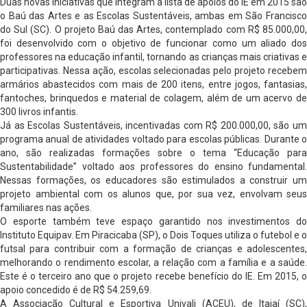
Duas novas iniciativas que integram a lista de apoios do IE em 2015 são
o Baú das Artes e as Escolas Sustentáveis, ambas em São Francisco
do Sul (SC). O projeto Baú das Artes, contemplado com R$ 85.000,00,
foi desenvolvido com o objetivo de funcionar como um aliado dos
professores na educação infantil, tornando as crianças mais criativas e
participativas. Nessa ação, escolas selecionadas pelo projeto recebem
armários abastecidos com mais de 200 itens, entre jogos, fantasias,
fantoches, brinquedos e material de colagem, além de um acervo de
300 livros infantis.
Já as Escolas Sustentáveis, incentivadas com R$ 200.000,00, são um
programa anual de atividades voltado para escolas públicas. Durante o
ano, são realizadas formações sobre o tema “Educação para
Sustentabilidade” voltado aos professores do ensino fundamental.
Nessas formações, os educadores são estimulados a construir um
projeto ambiental com os alunos que, por sua vez, envolvam seus
familiares nas ações.
O esporte também teve espaço garantido nos investimentos do
Instituto Equipav. Em Piracicaba (SP), o Dois Toques utiliza o futebol e o
futsal para contribuir com a formação de crianças e adolescentes,
melhorando o rendimento escolar, a relação com a família e a saúde.
Este é o terceiro ano que o projeto recebe benefício do IE. Em 2015, o
apoio concedido é de R$ 54.259,69.
A Associação Cultural e Esportiva Univali (ACEU), de Itajaí (SC),