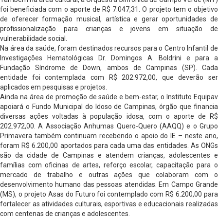
foi beneficiada com o aporte de R$ 7.047,31. O projeto tem o objetivo
de oferecer formação musical, artística e gerar oportunidades de
profissionalização para crianças e jovens em situação de
vulnerabilidade social.
Na área da saúde, foram destinados recursos para o Centro Infantil de
Investigações Hematológicas Dr. Domingos A. Boldrini e para a
Fundação Síndrome de Down, ambos de Campinas (SP). Cada
entidade foi contemplada com R$ 202.972,00, que deverão ser
aplicados em pesquisas e projetos.
Ainda na área de promoção de saúde e bem-estar, o Instituto Equipav
apoiará o Fundo Municipal do Idoso de Campinas, órgão que financia
diversas ações voltadas à população idosa, com o aporte de R$
202.972,00. A Associação Anhumas Quero-Quero (AAQQ) e o Grupo
Primavera também continuam recebendo o apoio do IE – neste ano,
foram R$ 6.200,00 aportados para cada uma das entidades. As ONGs
são da cidade de Campinas e atendem crianças, adolescentes e
famílias com oficinas de artes, reforço escolar, capacitação para o
mercado de trabalho e outras ações que colaboram com o
desenvolvimento humano das pessoas atendidas. Em Campo Grande
(MS), o projeto Asas do Futuro foi contemplado com R$ 6.200,00 para
fortalecer as atividades culturais, esportivas e educacionais realizadas
com centenas de crianças e adolescentes.