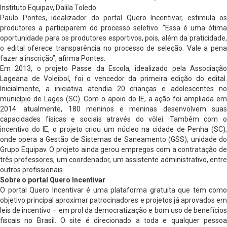
Instituto Equipav, Dalila Toledo.
Paulo Pontes, idealizador do portal Quero Incentivar, estimula os
produtores a participarem do processo seletivo. “Essa é uma ótima
oportunidade para os produtores esportivos, pois, além da praticidade,
o edital oferece transparência no processo de seleção. Vale a pena
fazer a inscrição”, afirma Pontes.
Em 2013, o projeto Passe da Escola, idealizado pela Associação
Lageana de Voleibol, foi o vencedor da primeira edição do edital.
Inicialmente, a iniciativa atendia 20 crianças e adolescentes no
município de Lages (SC). Com o apoio do IE, a ação foi ampliada em
2014: atualmente, 180 meninos e meninas desenvolvem suas
capacidades físicas e sociais através do vôlei. Também com o
incentivo do IE, o projeto criou um núcleo na cidade de Penha (SC),
onde opera a Gestão de Sistemas de Saneamento (GSS), unidade do
Grupo Equipav. O projeto ainda gerou empregos com a contratação de
três professores, um coordenador, um assistente administrativo, entre
outros profissionais.
Sobre o portal Quero Incentivar
O portal Quero Incentivar é uma plataforma gratuita que tem como
objetivo principal aproximar patrocinadores e projetos já aprovados em
leis de incentivo – em prol da democratização e bom uso de benefícios
fiscais no Brasil. O site é direcionado a toda e qualquer pessoa