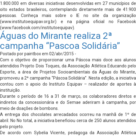
1.800.000 em diversas iniciativas desenvolvidas em 27 municípios de
oito estados brasileiros, contemplando diretamente mais de 41.900
pessoas. Conheça mais sobre o IE no site da organização
(www.institutoequipav.org.br) e na página oficial no Facebook
(www.facebook.com/institutoequipav).
Águas do Mirante realiza 2ª
campanha “Pascoa Solidária”
Postado por paintbox em 02/abr/2015 -
Com o objetivo de proporcionar uma Páscoa mais doce aos alunos
atendidos Projeto Dois Toques, da Associação Atlética Educando pelo
Esporte, a área de Projetos Socioambientais da Águas do Mirante,
promoveu a 2ª campanha “Páscoa Solidária”. Nesta edição, a iniciativa
contou com o apoio do Instituto Equipav – realizador de aportes à
instituição.
Durante o período de 16 a 31 de março, os colaboradores diretos e
indiretos da concessionária e do Semae aderiram à campanha, por
meio de doações de bombons.
A entrega dos chocolates arrecadados ocorreu na manhã de 1º de
abril. No No total, a iniciativa beneficiou cerca de 250 alunos atendidos
pelo projeto.
De acordo com Sybelia Vicente, pedagoga da Associação Atlética