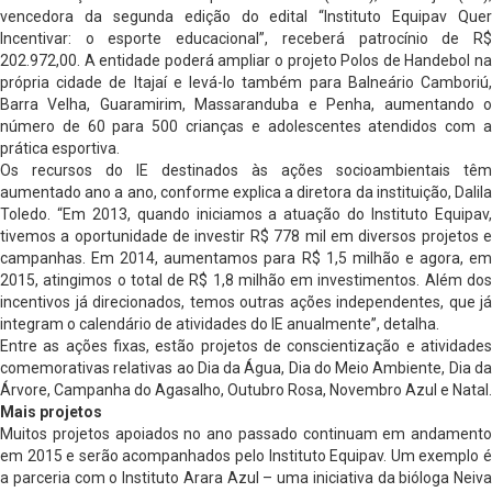
vencedora da segunda edição do edital “Instituto Equipav Quer
Incentivar: o esporte educacional”, receberá patrocínio de R$
202.972,00. A entidade poderá ampliar o projeto Polos de Handebol na
própria cidade de Itajaí e levá-lo também para Balneário Camboriú,
Barra Velha, Guaramirim, Massaranduba e Penha, aumentando o
número de 60 para 500 crianças e adolescentes atendidos com a
prática esportiva.
Os recursos do IE destinados às ações socioambientais têm
aumentado ano a ano, conforme explica a diretora da instituição, Dalila
Toledo. “Em 2013, quando iniciamos a atuação do Instituto Equipav,
tivemos a oportunidade de investir R$ 778 mil em diversos projetos e
campanhas. Em 2014, aumentamos para R$ 1,5 milhão e agora, em
2015, atingimos o total de R$ 1,8 milhão em investimentos. Além dos
incentivos já direcionados, temos outras ações independentes, que já
integram o calendário de atividades do IE anualmente”, detalha.
Entre as ações fixas, estão projetos de conscientização e atividades
comemorativas relativas ao Dia da Água, Dia do Meio Ambiente, Dia da
Árvore, Campanha do Agasalho, Outubro Rosa, Novembro Azul e Natal.
Mais projetos
Muitos projetos apoiados no ano passado continuam em andamento
em 2015 e serão acompanhados pelo Instituto Equipav. Um exemplo é
a parceria com o Instituto Arara Azul – uma iniciativa da bióloga Neiva