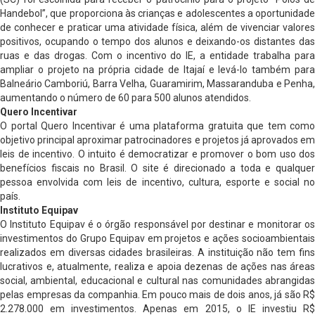
Handebol”, que proporciona às crianças e adolescentes a oportunidade
de conhecer e praticar uma atividade física, além de vivenciar valores
positivos, ocupando o tempo dos alunos e deixando-os distantes das
ruas e das drogas. Com o incentivo do IE, a entidade trabalha para
ampliar o projeto na própria cidade de Itajaí e levá-lo também para
Balneário Camboriú, Barra Velha, Guaramirim, Massaranduba e Penha,
aumentando o número de 60 para 500 alunos atendidos.
Quero Incentivar
O portal Quero Incentivar é uma plataforma gratuita que tem como
objetivo principal aproximar patrocinadores e projetos já aprovados em
leis de incentivo. O intuito é democratizar e promover o bom uso dos
benefícios fiscais no Brasil. O site é direcionado a toda e qualquer
pessoa envolvida com leis de incentivo, cultura, esporte e social no
país.
Instituto Equipav
O Instituto Equipav é o órgão responsável por destinar e monitorar os
investimentos do Grupo Equipav em projetos e ações socioambientais
realizados em diversas cidades brasileiras. A instituição não tem fins
lucrativos e, atualmente, realiza e apoia dezenas de ações nas áreas
social, ambiental, educacional e cultural nas comunidades abrangidas
pelas empresas da companhia. Em pouco mais de dois anos, já são R$
2.278.000 em investimentos. Apenas em 2015, o IE investiu R$