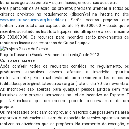
benefícios gerados por ele – sejam físicos, emocionais ou sociais.
Para participar da seleção, os projetos precisam atender a todos os
critérios previstos no regulamento (disponível na íntegra no site
www.institutoequipav.org.br/editais
). Serão aceitos projetos que
tenham valor total a ser captado de até R$ 800.000,00 – desde que o
incentivo solicitado ao Instituto Equipav não ultrapasse o valor máximo
R$ 300.000,00. Os recursos para incentivo serão provenientes de
renúncias fiscais das empresas do Grupo Equipav.
Projeto Passe da Escola – Vencedor da edição de 2013
Como se inscrever
Após conferir todos os requisitos contidos no regulamento, os
produtores esportivos devem efetuar a inscrição gratuita
exclusivamente pelo e-mail destinado ao recebimento das propostas
(
editaldoesporte@institutoequipav.org.br
) até o dia 30 de novembro.
As inscrições são abertas para qualquer pessoa jurídica sem fins
lucrativos com projetos aprovados na Lei de Incentivo ao Esporte. É
possível inclusive que um mesmo produtor inscreva mais de um
projeto.
Os interessados precisam comprovar o histórico que possuem na área
esportiva e educacional, além da capacidade técnico-operativa para
realizar as atividades que se propõem. No momento da inscrição, é