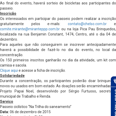
Ao final do evento, haverá sorteio de bicicletas aos participantes do
passeio.
Inscrição
Os interessados em participar do passeio podem realizar a inscrição
gratuitamente pelos e-mails:
contato@chelso.com.br
e
comite.mirante@miranteppp.com.br
ou na loja Pica Pau Brinquedos,
localizada na rua Benjamin Constant, 1474, Centro, até o dia 04 de
dezembro.
Para aqueles que não conseguirem se inscrever antecipadamente
haverá a possibilidade de fazê-lo no dia do evento, no local da
concentração.
Os 150 primeiros inscritos ganharão no dia da atividade, um kit com
camisa e sacola.
Clique aqui
e acesse a ficha de inscrição.
Solidariedade
Durante a concentração, os participantes poderão doar brinquedos
novos ou usados em bom estado. As doações serão encaminhadas ao
Projeto Papai Noel, desenvolvido por Sérgio Furtuoso, secretário
municipal de Trabalho e Renda.
Serviço
Passeio ciclístico “Na Trilha do saneamento”
Data:
06 de dezembro de 2015