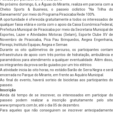
No próximo domingo, 6, a Águas do Mirante, realiza em parceria com a
Chelso Sports & Business, o passeio ciclístico “Na Trilha do
Saneamento” por meio do Programa Piracicaba Rede 100%.
A oportunidade é oferecida gratuitamente a todos os interessados de
qualquer faixa etária e conta com o apoio da Caixa Econômica Federal,
Prefeitura Municipal de Piracicaba por meio da Secretaria Municipal de
Esportes, Lazer e Atividades Motoras (Selam), Esporte Clube XV de
Novembro de Piracicaba, Pica Pau Brinquedos, Aegea Engenharia,
Florespi, Instituto Equipav, Aegea e Semae.
Durante os oito quilômetros de percurso, os participantes contam
infraestrutura de apoio com três pontos de hidratação, ambulância e
paramédicos para atendimento a qualquer eventualidade. Além disso,
os integrantes da prova serão guiados por um trio elétrico.
A atividade inicia às oito horas, no estádio Barão de Serra Negra e será
encerrada no Parque do Mirante, em frente ao Aquário Municipal.
Ao final do evento, haverá sorteio de bicicletas aos participantes do
passeio.
Inscrição
Ainda dá tempo de se inscrever, os interessados em participar do
passeio podem realizar a inscrição gratuitamente pelo site
www.rpmsports.com.br, até o dia 05 de dezembro.
Para aqueles que não conseguirem se inscrever antecipadamente