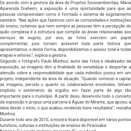
De acordo com a gestora da área de Projetos Socioambientais, Maria
Aparecida Draheim, a exposição é uma oportunidade para que as
pessoas compreendam como é formado o sistema de esgotamento
sanitário. “Nas ações que fazemos com as comunidades e instituições
de ensino, notamos que nem sempre as pessoas têm a percepção do
quão complexa é a estrutura que compõe as áreas relacionadas aos
serviços de esgoto, por isso, as fotos exercem um papel
complementar, pois tornam acessível toda parte teórica que
apresentamos, e desta forma, disponibilizamos o acesso total à todas
etapas e setores.”, explica a gestora.
Segundo o fotógrafo Paulo Munhoz, autor das fotos e idealizador da
exposição, as imagens têm a finalidade de sensibilizar e despertar a
atenção sobre a responsabilidade que cada indivíduo possui em um
projeto, independente da área de atuação. “Quando comecei a captar
as imagens, percebi o quanto os colaboradores envolvidos, tinham
implícito o sentimento de orgulho em fazer parte de algo tão
importante para o município. A partir disso, desenvolvi todo o conceito
da exposição e propus uma parceria à Águas do Mirante, que apoiou a
ideia desde o início, o que acabou rendendo bons resultados”, ressalta
Munhoz.
Durante todo ano de 2015, a mostra ficará disponível em vários pontos
turísticos, culturais e instituições de ensinos de Piracicaba.