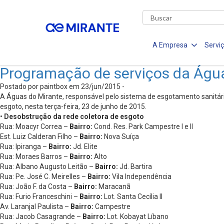
A Empresa
Servi
Programação de serviços da Águ
Postado por paintbox em 23/jun/2015 -
A Águas do Mirante, responsável pelo sistema de esgotamento sanitário
esgoto, nesta terça-feira, 23 de junho de 2015.
•
Desobstrução da rede coletora de esgoto
Rua: Moacyr Correa –
Bairro:
Cond. Res. Park Campestre I e II
Est. Luiz Calderan Filho –
Bairro:
Nova Suíça
Rua: Ipiranga –
Bairro:
Jd. Elite
Rua: Moraes Barros –
Bairro:
Alto
Rua: Albano Augusto Leitão –
Bairro:
Jd. Bartira
Rua: Pe. José C. Meirelles –
Bairro:
Vila Independência
Rua: João F. da Costa –
Bairro:
Maracanã
Rua: Furio Franceschini –
Bairro:
Lot. Santa Cecília II
Av. Laranjal Paulista –
Bairro:
Campestre
Rua: Jacob Casagrande –
Bairro:
Lot. Kobayat Líbano