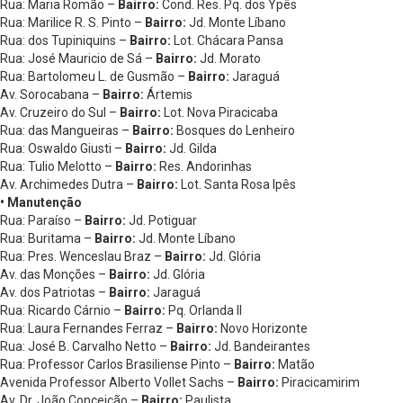
Rua: Maria Romão –
Bairro:
Cond. Res. Pq. dos Ypês
Rua: Marilice R. S. Pinto –
Bairro:
Jd. Monte Líbano
Rua: dos Tupiniquins –
Bairro:
Lot. Chácara Pansa
Rua: José Mauricio de Sá –
Bairro:
Jd. Morato
Rua: Bartolomeu L. de Gusmão –
Bairro:
Jaraguá
Av. Sorocabana –
Bairro:
Ártemis
Av. Cruzeiro do Sul –
Bairro:
Lot. Nova Piracicaba
Rua: das Mangueiras –
Bairro:
Bosques do Lenheiro
Rua: Oswaldo Giusti –
Bairro:
Jd. Gilda
Rua: Tulio Melotto –
Bairro:
Res. Andorinhas
Av. Archimedes Dutra –
Bairro:
Lot. Santa Rosa Ipês
• Manutenção
Rua: Paraíso –
Bairro:
Jd. Potiguar
Rua: Buritama –
Bairro:
Jd. Monte Líbano
Rua: Pres. Wenceslau Braz –
Bairro:
Jd. Glória
Av. das Monções –
Bairro:
Jd. Glória
Av. dos Patriotas –
Bairro:
Jaraguá
Rua: Ricardo Cárnio –
Bairro:
Pq. Orlanda II
Rua: Laura Fernandes Ferraz –
Bairro:
Novo Horizonte
Rua: José B. Carvalho Netto –
Bairro:
Jd. Bandeirantes
Rua: Professor Carlos Brasiliense Pinto –
Bairro:
Matão
Avenida Professor Alberto Vollet Sachs –
Bairro:
Piracicamirim
Av. Dr. João Conceição –
Bairro:
Paulista