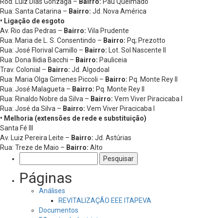
Rod. Luiz Dias Gonzaga –
Bairro:
Pau Queimado
Rua: Santa Catarina –
Bairro:
Jd. Nova América
• Ligação de esgoto
Av. Rio das Pedras –
Bairro:
Vila Prudente
Rua: Maria de L. S. Consentindo –
Bairro:
Pq; Prezotto
Rua: José Florival Camillo –
Bairro:
Lot. Sol Nascente II
Rua: Dona Ilidia Bacchi –
Bairro:
Pauliceia
Trav. Colonial –
Bairro:
Jd. Algodoal
Rua: Maria Olga Gimenes Piccoli –
Bairro:
Pq. Monte Rey II
Rua: José Malagueta –
Bairro:
Pq. Monte Rey II
Rua: Rinaldo Nobre da Silva –
Bairro:
Vem Viver Piracicaba I
Rua: José da Silva –
Bairro:
Vem Viver Piracicaba I
• Melhoria (extensões de rede e substituição)
Santa Fé III
Av. Luiz Pereira Leite –
Bairro:
Jd. Astúrias
Rua: Treze de Maio –
Bairro:
Alto
Pesquisar
por:
Páginas
Análises
REVITALIZAÇÃO EEE ITAPEVA
Documentos