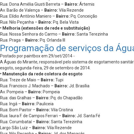
Rua: Dona Amélia Giusti Berreta –
Bairro:
Ártemis
Av. Barão de Valença –
Bairro:
Vila Rezende
Rua: Elídio Antônio Maniero –
Bairro:
Pq. Conceição
Rua: Nilo Peçanha –
Bairro:
Pq. Bela Vista
• Melhoria (extensões de rede e substituição)
Rua: Nossa Senhora do Carmo –
Bairro:
Santa Terezinha
Rua: Praga –
Bairro:
Pq. Orlanda III
Programação de serviços da Águ
Postado por paintbox em 29/set/2014 -
A Águas do Mirante, responsável pelo sistema de esgotamento sanitário
esgoto, segunda-feira, 29 de setembro de 2014.
• Manutenção da rede coletora de esgoto
Rua: Treze de Maio –
Bairro:
Tupi
Rua: Francisco J. Machado –
Bairro:
Jd. Brasília
Av. Pompeia –
Bairro:
Pompeia
Rua: das Gralhas –
Bairro:
Pq. do Chapadão
Rua: Ingá –
Bairro:
Pauliceia
Rua: Bom Pastor –
Bairro:
Vila Cristina
Rua: laura F. de Campos Ferrari –
Bairro:
Jd. Santa Fé
Rua: Corumbataí –
Bairro:
Santa Terezinha
Largo São Luiz –
Bairro:
Vila Rezende
Rua: Nilo Peçanha –
Bairro:
Jd. dos Manacás