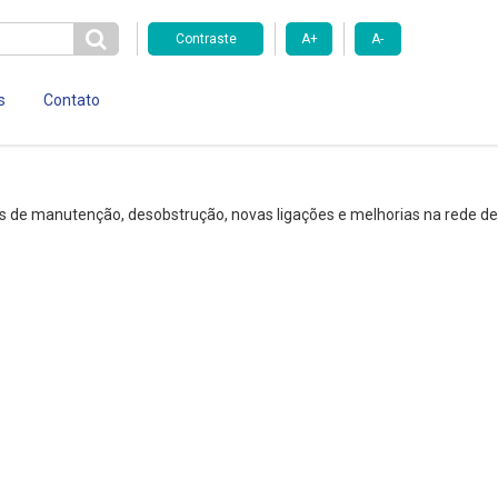
Contraste
A+
A-
s
Contato
os de manutenção, desobstrução, novas ligações e melhorias na rede de