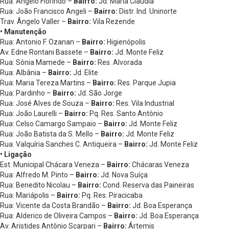
Rua: Ângelo Florindo –
Bairro:
Jd. Maria Claudia
Rua: João Francisco Angeli –
Bairro:
Distr. Ind. Uninorte
Trav. Ângelo Valler –
Bairro:
Vila Rezende
• Manutenção
Rua: Antonio F. Ozanan –
Bairro:
Higienópolis
Av. Edne Rontani Bassete –
Bairro:
Jd. Monte Feliz
Rua: Sônia Mamede –
Bairro:
Res. Alvorada
Rua: Albânia –
Bairro:
Jd. Elite
Rua: Maria Tereza Martins –
Bairro:
Res. Parque Jupia
Rua: Pardinho –
Bairro:
Jd. São Jorge
Rua: José Alves de Souza –
Bairro:
Res. Vila Industrial
Rua: João Laurelli –
Bairro:
Pq. Res. Santo Antônio
Rua: Celso Camargo Sampaio –
Bairro:
Jd. Monte Feliz
Rua: João Batista da S. Mello –
Bairro:
Jd. Monte Feliz
Rua: Valquíria Sanches C. Antiqueira –
Bairro:
Jd. Monte Feliz
• Ligação
Est. Municipal Chácara Veneza –
Bairro:
Chácaras Veneza
Rua: Alfredo M. Pinto –
Bairro:
Jd. Nova Suíça
Rua: Benedito Nicolau –
Bairro:
Cond. Reserva das Paineiras
Rua: Mariápolis –
Bairro:
Pq. Res. Piracicaba
Rua: Vicente da Costa Brandão –
Bairro:
Jd. Boa Esperança
Rua: Alderico de Oliveira Campos –
Bairro:
Jd. Boa Esperança
Av. Aristides Antônio Scarpari –
Bairro:
Ártemis