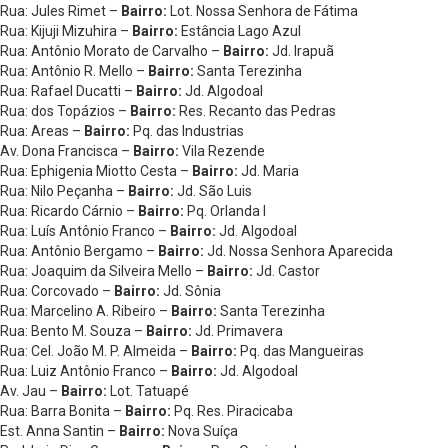
Rua: Jules Rimet –
Bairro:
Lot. Nossa Senhora de Fátima
Rua: Kijuji Mizuhira –
Bairro:
Estância Lago Azul
Rua: Antônio Morato de Carvalho –
Bairro:
Jd. Irapuã
Rua: Antônio R. Mello –
Bairro:
Santa Terezinha
Rua: Rafael Ducatti –
Bairro:
Jd. Algodoal
Rua: dos Topázios –
Bairro:
Res. Recanto das Pedras
Rua: Areas –
Bairro:
Pq. das Industrias
Av. Dona Francisca –
Bairro:
Vila Rezende
Rua: Ephigenia Miotto Cesta –
Bairro:
Jd. Maria
Rua: Nilo Peçanha –
Bairro:
Jd. São Luis
Rua: Ricardo Cárnio –
Bairro:
Pq. Orlanda I
Rua: Luís Antônio Franco –
Bairro:
Jd. Algodoal
Rua: Antônio Bergamo –
Bairro:
Jd. Nossa Senhora Aparecida
Rua: Joaquim da Silveira Mello –
Bairro:
Jd. Castor
Rua: Corcovado –
Bairro:
Jd. Sônia
Rua: Marcelino A. Ribeiro –
Bairro:
Santa Terezinha
Rua: Bento M. Souza –
Bairro:
Jd. Primavera
Rua: Cel. João M. P. Almeida –
Bairro:
Pq. das Mangueiras
Rua: Luiz Antônio Franco –
Bairro:
Jd. Algodoal
Av. Jau –
Bairro:
Lot. Tatuapé
Rua: Barra Bonita –
Bairro:
Pq. Res. Piracicaba
Est. Anna Santin –
Bairro:
Nova Suíça