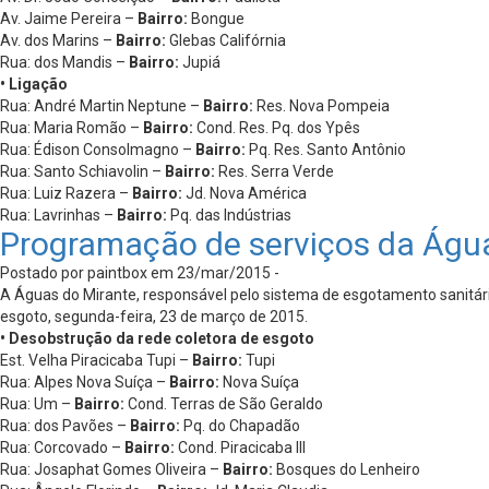
Av. Jaime Pereira –
Bairro:
Bongue
Av. dos Marins –
Bairro:
Glebas Califórnia
Rua: dos Mandis –
Bairro:
Jupiá
• Ligação
Rua: André Martin Neptune –
Bairro:
Res. Nova Pompeia
Rua: Maria Romão –
Bairro:
Cond. Res. Pq. dos Ypês
Rua: Édison Consolmagno –
Bairro:
Pq. Res. Santo Antônio
Rua: Santo Schiavolin –
Bairro:
Res. Serra Verde
Rua: Luiz Razera –
Bairro:
Jd. Nova América
Rua: Lavrinhas –
Bairro:
Pq. das Indústrias
Programação de serviços da Águ
Postado por paintbox em 23/mar/2015 -
A Águas do Mirante, responsável pelo sistema de esgotamento sanitário
esgoto, segunda-feira, 23 de março de 2015.
• Desobstrução da rede coletora de esgoto
Est. Velha Piracicaba Tupi –
Bairro:
Tupi
Rua: Alpes Nova Suíça –
Bairro:
Nova Suíça
Rua: Um –
Bairro:
Cond. Terras de São Geraldo
Rua: dos Pavões –
Bairro:
Pq. do Chapadão
Rua: Corcovado –
Bairro:
Cond. Piracicaba III
Rua: Josaphat Gomes Oliveira –
Bairro:
Bosques do Lenheiro