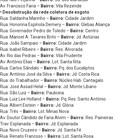
Av. Francisco Faria –
Bairro:
Vila Rezende
• Desobstrução da rede coletora de esgoto
Rua: Saldanha Marinho –
Bairro:
Cidade Jardim
Rua: Honorina Espínola Demery –
Bairro:
Glebas Aliança
Rua: Governador Pedro de Toledo –
Bairro:
Centro
Rua: Manoel A. Tavares Brito –
Bairro:
Jd. Astúrias
Rua: João Sampaio –
Bairro:
Cidade Jardim
Rua: Isabel Ribeiro –
Bairro:
Res. Alvorada
Av. Rio das Pedras –
Bairro:
Vila Prudente
Av. Antônio Elias –
Bairro:
Lot. Santa Rita
Rua: Carlos Sândalo –
Bairro:
Pq. dos Eucaliptos
Rua: Antônio José da Silva –
Bairro:
Jd. Costa Rica
Rua: do Trabalhador –
Bairro:
Núcleo Hab. Cantagalo
Rua: José Assad Helal –
Bairro:
Jd. Monte Líbano
Rua: São Luiz –
Bairro:
Pauliceia
Rua: Luiz Lee Holland –
Bairro:
Pq. Res. Santo Antônio
Rua: Albert Eistein –
Bairro:
Jd. Glória
Rua: Três –
Bairro:
Lot. Minas Nova
Av. Doutor Cândido de Faria Alvim –
Bairro:
Res. Paineiras
Trav. Esplanada –
Bairro:
Jd. Esplanada
Rua: Novo Cruzeiro –
Bairro:
Jd. Santa Fé
Rua: Renato Francoso –
Bairro:
Lot. Santa Rosa