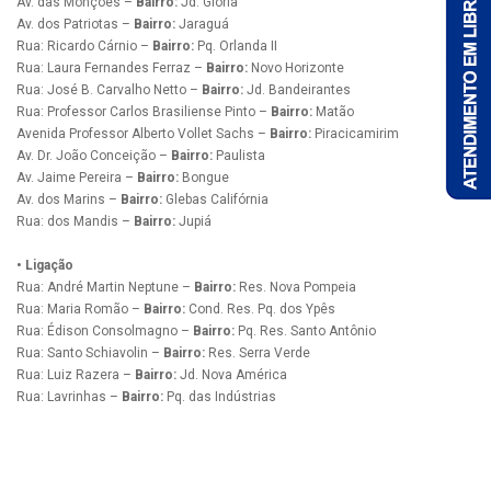
Av. das Monções –
Bairro:
Jd. Glória
Av. dos Patriotas –
Bairro:
Jaraguá
Rua: Ricardo Cárnio –
Bairro:
Pq. Orlanda II
Rua: Laura Fernandes Ferraz –
Bairro:
Novo Horizonte
Rua: José B. Carvalho Netto –
Bairro:
Jd. Bandeirantes
Rua: Professor Carlos Brasiliense Pinto –
Bairro:
Matão
Avenida Professor Alberto Vollet Sachs –
Bairro:
Piracicamirim
Av. Dr. João Conceição –
Bairro:
Paulista
Av. Jaime Pereira –
Bairro:
Bongue
Av. dos Marins –
Bairro:
Glebas Califórnia
Rua: dos Mandis –
Bairro:
Jupiá
• Ligação
Rua: André Martin Neptune –
Bairro:
Res. Nova Pompeia
Rua: Maria Romão –
Bairro:
Cond. Res. Pq. dos Ypês
Rua: Édison Consolmagno –
Bairro:
Pq. Res. Santo Antônio
Rua: Santo Schiavolin –
Bairro:
Res. Serra Verde
Rua: Luiz Razera –
Bairro:
Jd. Nova América
Rua: Lavrinhas –
Bairro:
Pq. das Indústrias