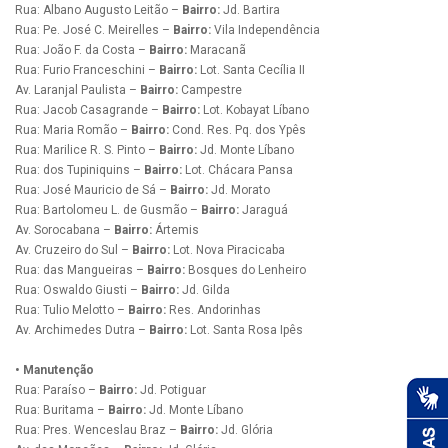
Rua: Albano Augusto Leitão –
Bairro:
Jd. Bartira
Rua: Pe. José C. Meirelles –
Bairro:
Vila Independência
Rua: João F. da Costa –
Bairro:
Maracanã
Rua: Furio Franceschini –
Bairro:
Lot. Santa Cecília II
Av. Laranjal Paulista –
Bairro:
Campestre
Rua: Jacob Casagrande –
Bairro:
Lot. Kobayat Líbano
Rua: Maria Romão –
Bairro:
Cond. Res. Pq. dos Ypês
Rua: Marilice R. S. Pinto –
Bairro:
Jd. Monte Líbano
Rua: dos Tupiniquins –
Bairro:
Lot. Chácara Pansa
Rua: José Mauricio de Sá –
Bairro:
Jd. Morato
Rua: Bartolomeu L. de Gusmão –
Bairro:
Jaraguá
Av. Sorocabana –
Bairro:
Ártemis
Av. Cruzeiro do Sul –
Bairro:
Lot. Nova Piracicaba
Rua: das Mangueiras –
Bairro:
Bosques do Lenheiro
Rua: Oswaldo Giusti –
Bairro:
Jd. Gilda
Rua: Tulio Melotto –
Bairro:
Res. Andorinhas
Av. Archimedes Dutra –
Bairro:
Lot. Santa Rosa Ipês
• Manutenção
Rua: Paraíso –
Bairro:
Jd. Potiguar
Rua: Buritama –
Bairro:
Jd. Monte Líbano
Rua: Pres. Wenceslau Braz –
Bairro:
Jd. Glória