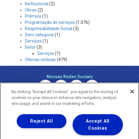
Institucional
(2)
Obras
(2)
Prêmios
(1)
Programação de serviços
(1.076)
Responsabilidade Social
(3)
Sem categoria
(1)
Serviços
(1)
Setor
(3)
Serviços
(1)
Últimas notícias
(479)
Nossas Redes Sociais
By clicking “Accept All Cookies”, you agree to the storing of
cookies on your device to enhance site navigation, analyze
site usage, and assist in our marketing efforts.
Reject All
Accept All
Uma empresa
Copyright ® 2026 - Todos os Direitos Reservados.
Cookies
Nossa natureza movimenta a vida