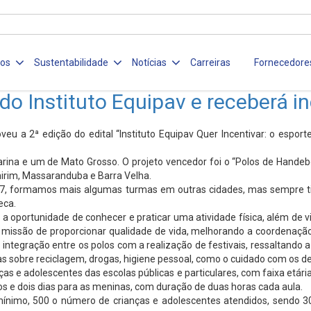
ços
Sustentabilidade
Notícias
Carreiras
Fornecedore
do Instituto Equipav e receberá i
oveu a 2ª edição do edital “Instituto Equipav Quer Incentivar: o espo
arina e um de Mato Grosso. O projeto vencedor foi o “Polos de Handebol
mirim, Massaranduba e Barra Velha.
07, formamos mais algumas turmas em outras cidades, mas sempre tiv
eca.
 a oportunidade de conhecer e praticar uma atividade física, além de 
issão de proporcionar qualidade de vida, melhorando a coordenação mo
 integração entre os polos com a realização de festivais, ressaltando 
as sobre reciclagem, drogas, higiene pessoal, como o cuidado com os de
s e adolescentes das escolas públicas e particulares, com faixa etár
os e dois dias para as meninas, com duração de duas horas cada aula.
nimo, 500 o número de crianças e adolescentes atendidos, sendo 300 