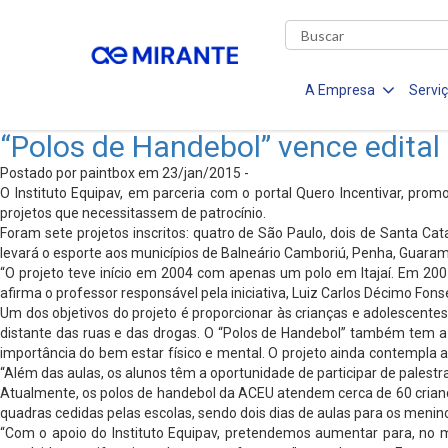
A Empresa
Servi
“Polos de Handebol” vence edital 
Postado por paintbox em 23/jan/2015 -
O Instituto Equipav, em parceria com o portal Quero Incentivar, prom
projetos que necessitassem de patrocínio.
Foram sete projetos inscritos: quatro de São Paulo, dois de Santa Cat
levará o esporte aos municípios de Balneário Camboriú, Penha, Guara
“O projeto teve início em 2004 com apenas um polo em Itajaí. Em 20
afirma o professor responsável pela iniciativa, Luiz Carlos Décimo Fons
Um dos objetivos do projeto é proporcionar às crianças e adolescentes
distante das ruas e das drogas. O “Polos de Handebol” também tem a m
importância do bem estar físico e mental. O projeto ainda contempla a
“Além das aulas, os alunos têm a oportunidade de participar de palestr
Atualmente, os polos de handebol da ACEU atendem cerca de 60 criança
quadras cedidas pelas escolas, sendo dois dias de aulas para os menin
“Com o apoio do Instituto Equipav, pretendemos aumentar para, no mí