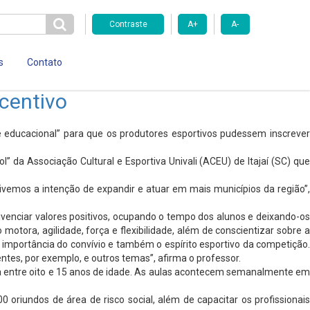
Contraste
A+
A-
s
Contato
ncentivo
rte educacional” para que os produtores esportivos pudessem inscrever
” da Associação Cultural e Esportiva Univali (ACEU) de Itajaí (SC) que
emos a intenção de expandir e atuar em mais municípios da região”,
vivenciar valores positivos, ocupando o tempo dos alunos e deixando-os
tora, agilidade, força e flexibilidade, além de conscientizar sobre a
a importância do convívio e também o espírito esportivo da competição.
ntes, por exemplo, e outros temas”, afirma o professor.
ia entre oito e 15 anos de idade. As aulas acontecem semanalmente em
oriundos de área de risco social, além de capacitar os profissionais