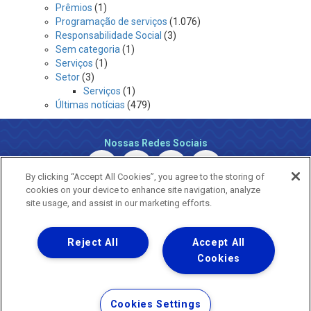
Prêmios
(1)
Programação de serviços
(1.076)
Responsabilidade Social
(3)
Sem categoria
(1)
Serviços
(1)
Setor
(3)
Serviços
(1)
Últimas notícias
(479)
Nossas Redes Sociais
By clicking “Accept All Cookies”, you agree to the storing of
cookies on your device to enhance site navigation, analyze
site usage, and assist in our marketing efforts.
Reject All
Accept All
Uma empresa
Copyright ® 2026 - Todos os Direitos Reservados.
Cookies
Nossa natureza movimenta a vida
Termos Gerais de Uso de Sites e Aplicativos
Cookies Settings