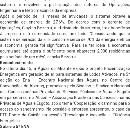
sistema, e envolveu a participação dos setores de Operações,
Engenharia e Eletromecânica da empresa.
Após o período de 11 meses de atividades, o sistema obteve a
economia de energia de 27,6%. De acordo com o gerente de
Operações, Clayton Bezerra, a efetividade do sistema, traz benefícios
à empresa e à comunidade como um todo. “Considerando que o
sistema de aeração da ETE consome cerca de 70% da energia elétrica
a economia gerada foi significativa. Para se ter ideia a economia
acumulada até agora é suficiente para abastecer 2.900 residências
pelo período de um mês”, conclui Bezerra.
Reconhecimento
No último dia 15, a Águas do Mirante expôs o projeto Eficientização
Energética em geração de ar para sistemas de Lodos Ativados, na 5ª
edição do Ena – Encontro Nacional das Águas, no Centro de
Convenções da Abimaq, promovido pelo Sindcon – Sindicato Nacional
das Concessionárias Privadas de Serviços Públicos de Água e Esgoto
em parceria com a Abcon – Associação Brasileira das Concessionárias
Privadas de Água e Esgoto, sob o tema ‘Cooperação: o caminho para o
acesso ao saneamento’. Na ocasião a empresa apresentou o case da
ETE Ponte do Caixão na sessão ‘Tecnologia e inovação – Eficiência
Energética’.
Sobre o 5º ENA