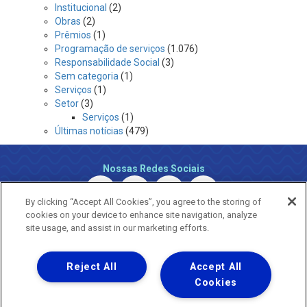
Institucional
(2)
Obras
(2)
Prêmios
(1)
Programação de serviços
(1.076)
Responsabilidade Social
(3)
Sem categoria
(1)
Serviços
(1)
Setor
(3)
Serviços
(1)
Últimas notícias
(479)
Nossas Redes Sociais
By clicking “Accept All Cookies”, you agree to the storing of
cookies on your device to enhance site navigation, analyze
site usage, and assist in our marketing efforts.
Reject All
Accept All
Uma empresa
Copyright ® 2026 - Todos os Direitos Reservados.
Cookies
Nossa natureza movimenta a vida