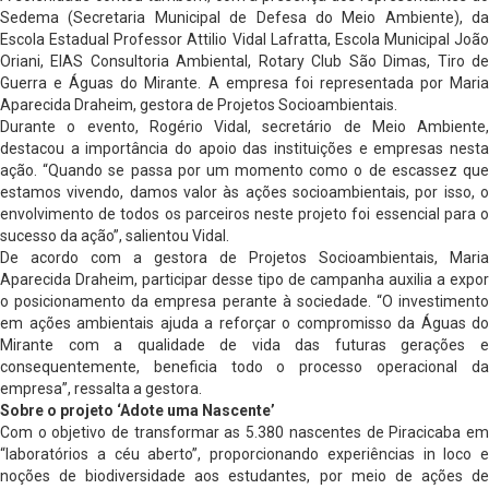
Sedema (Secretaria Municipal de Defesa do Meio Ambiente), da
Escola Estadual Professor Attilio Vidal Lafratta, Escola Municipal João
Oriani, EIAS Consultoria Ambiental, Rotary Club São Dimas, Tiro de
Guerra e Águas do Mirante. A empresa foi representada por Maria
Aparecida Draheim, gestora de Projetos Socioambientais.
Durante o evento, Rogério Vidal, secretário de Meio Ambiente,
destacou a importância do apoio das instituições e empresas nesta
ação. “Quando se passa por um momento como o de escassez que
estamos vivendo, damos valor às ações socioambientais, por isso, o
envolvimento de todos os parceiros neste projeto foi essencial para o
sucesso da ação”, salientou Vidal.
De acordo com a gestora de Projetos Socioambientais, Maria
Aparecida Draheim, participar desse tipo de campanha auxilia a expor
o posicionamento da empresa perante à sociedade. “O investimento
em ações ambientais ajuda a reforçar o compromisso da Águas do
Mirante com a qualidade de vida das futuras gerações e
consequentemente, beneficia todo o processo operacional da
empresa”, ressalta a gestora.
Sobre o projeto ‘Adote uma Nascente’
Com o objetivo de transformar as 5.380 nascentes de Piracicaba em
“laboratórios a céu aberto”, proporcionando experiências in loco e
noções de biodiversidade aos estudantes, por meio de ações de