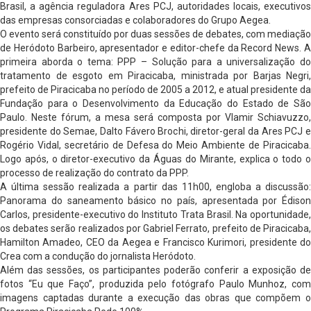
Brasil, a agência reguladora Ares PCJ, autoridades locais, executivos
das empresas consorciadas e colaboradores do Grupo Aegea.
O evento será constituído por duas sessões de debates, com mediação
de Heródoto Barbeiro, apresentador e editor-chefe da Record News. A
primeira aborda o tema: PPP – Solução para a universalização do
tratamento de esgoto em Piracicaba, ministrada por Barjas Negri,
prefeito de Piracicaba no período de 2005 a 2012, e atual presidente da
Fundação para o Desenvolvimento da Educação do Estado de São
Paulo. Neste fórum, a mesa será composta por Vlamir Schiavuzzo,
presidente do Semae, Dalto Fávero Brochi, diretor-geral da Ares PCJ e
Rogério Vidal, secretário de Defesa do Meio Ambiente de Piracicaba.
Logo após, o diretor-executivo da Águas do Mirante, explica o todo o
processo de realização do contrato da PPP.
A última sessão realizada a partir das 11h00, engloba a discussão:
Panorama do saneamento básico no país, apresentada por Édison
Carlos, presidente-executivo do Instituto Trata Brasil. Na oportunidade,
os debates serão realizados por Gabriel Ferrato, prefeito de Piracicaba,
Hamilton Amadeo, CEO da Aegea e Francisco Kurimori, presidente do
Crea com a condução do jornalista Heródoto.
Além das sessões, os participantes poderão conferir a exposição de
fotos “Eu que Faço”, produzida pelo fotógrafo Paulo Munhoz, com
imagens captadas durante a execução das obras que compõem o