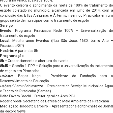
Programa Piracicaba Rede 100%.
O evento celebra o atingimento da meta de 100% de tratamento do
esgoto coletado no município, alcançada em julho de 2014, com a
conclusão das ETEs Anhumas e Ártemis, inserindo Piracicaba em um
grupo seleto de municípios com o tratamento de esgoto
Serviço
Evento:
Programa Piracicaba Rede 100% – Universalização do
tratamento do esgoto
Local:
Mediterranee Eventos (Rua São José, 1630, bairro Alto –
Piracicaba/SP)
Horário:
A partir das 8h
Programação
8h
– Credenciamento e abertura do evento
8h45
– Sessão 1: PPP – Solução para a universalização do tratamento
de esgoto em Piracicaba
Palestra:
Barjas Negri – Presidente da Fundação para o
Desenvolvimento da Educação
Debate:
Vlamir Schiavuzzo – Presidente do Serviço Municipal de Água
e Esgoto de Piracicaba (Semae)
Dalto Favero Brochi – Diretor-geral da Ares PCJ
Rogério Vidal- Secretário de Defesa do Meio Ambiente de Piracicaba
Mediação:
Heródoto Barbeiro – Apresentador e editor-chefe do Jornal
da Record News