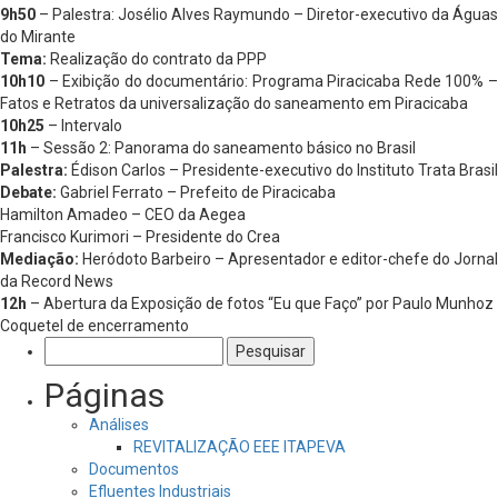
9h50
– Palestra: Josélio Alves Raymundo – Diretor-executivo da Águas
do Mirante
Tema:
Realização do contrato da PPP
10h10
– Exibição do documentário: Programa Piracicaba Rede 100% –
Fatos e Retratos da universalização do saneamento em Piracicaba
10h25
– Intervalo
11h
– Sessão 2: Panorama do saneamento básico no Brasil
Palestra:
Édison Carlos – Presidente-executivo do Instituto Trata Brasil
Debate:
Gabriel Ferrato – Prefeito de Piracicaba
Hamilton Amadeo – CEO da Aegea
Francisco Kurimori – Presidente do Crea
Mediação:
Heródoto Barbeiro – Apresentador e editor-chefe do Jornal
da Record News
12h
– Abertura da Exposição de fotos “Eu que Faço” por Paulo Munhoz
Coquetel de encerramento
Pesquisar
por:
Páginas
Análises
REVITALIZAÇÃO EEE ITAPEVA
Documentos
Efluentes Industriais