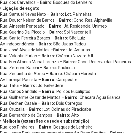
Rua: dos Carvalhos – Bairro: Bosques do Lenheiro
• Ligação de esgoto
Rua: Samuel Neves Neto –
Bairro:
Lot. Palmeiras
Rua: Doutor Nelson de Barros –
Bairro:
Cond. Res. Alphaville
Rua: Alnessio Penteado –
Bairro:
Jd. Residencial Unimep
Rua: Guerino Dal Piccolo –
Bairro:
Sol Nascente II
Rua: Santo Ferreira Borges –
Bairro:
São Luiz
Av. independência –
Bairro:
São Judas Tadeu
Rua: José Alves de Mattos –
Bairro:
Jd. Asturias
Rua: Valentin Furlan –
Bairro:
Chácara Nazareth II
Rua: Frei Afonso Maria Lorenzo –
Bairro:
Cond. Reserva das Paineiras
Rua: Zeferino Bacchi –
Bairro:
Pauliceia
Rua: Zequinha de Abreu –
Bairro:
Chácara Floresta
Av. Laranjal Paulista –
Bairro:
Campestre
Rua: Tatuí –
Bairro:
Jd. Belvedere
Rua: Carlos Sandalo –
Bairro:
Pq. dos Eucaliptos
Rua: Guilherme Cezar de Mattos –
Bairro:
Chácara Água Branca
Rua: Dechen Casale –
Bairro:
Dois Córregos
Rua: Cruzalia –
Bairro:
Lot. Colinas do Piracicaba
Rua: Bernardino de Campos –
Bairro:
Alto
• Melhoria (extensões de rede e substituição)
Rua: dos Pinheiros –
Bairro:
Bosques do Lenheiro
Rua: Joana Dark com cruzamento com Av. Dona Santina –
Bairro: