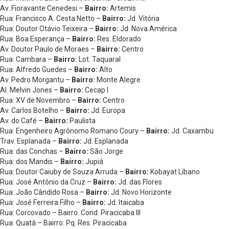
Av. Fioravante Cenedesi –
Bairro:
Artemis
Rua: Francisco A. Cesta Netto –
Bairro:
Jd. Vitória
Rua: Doutor Otávio Teixeira –
Bairro:
Jd. Nova América
Rua: Boa Esperança –
Bairro:
Res. Eldorado
Av. Doutor Paulo de Moraes –
Bairro:
Centro
Rua: Cambara –
Bairro:
Lot. Taquaral
Rua: Alfredo Guedes –
Bairro:
Alto
Av. Pedro Morgantu –
Bairro:
Monte Alegre
Al. Melvin Jones –
Bairro:
Cecap I
Rua: XV de Novembro –
Bairro:
Centro
Av. Carlos Botelho –
Bairro:
Jd. Europa
Av. do Café –
Bairro:
Paulista
Rua: Engenheiro Agrônomo Romano Coury –
Bairro:
Jd. Caxambu
Trav. Esplanada –
Bairro:
Jd. Esplanada
Rua: das Conchas –
Bairro:
São Jorge
Rua: dos Mandis –
Bairro:
Jupiá
Rua: Doutor Caiuby de Souza Arruda –
Bairro:
Kobayat Líbano
Rua: José Antônio da Cruz –
Bairro:
Jd. das Flores
Rua: João Cândido Rosa –
Bairro:
Jd. Novo Horizonte
Rua: José Ferreira Filho –
Bairro:
Jd. Itaicaba
Rua: Corcovado – Bairro: Cond. Piracicaba III
Rua: Quatá – Bairro: Pq. Res. Piracicaba