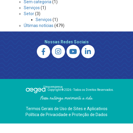
Sem categoria
(1)
Serviços
(1)
Setor
(3)
Serviços
(1)
Últimas notícias
(479)
Nossas Redes Sociais
Uma empresa
Copyright ® 2026 - Todos os Direitos Reservados.
Nossa natureza movimenta a vida
Termos Gerais de Uso de Sites e Aplicativos
Política de Privacidade e Proteção de Dados