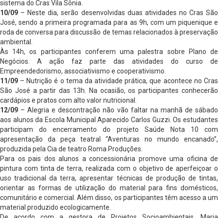
sistema do Cras Vila Sônia.
10/09
– Neste dia, serão desenvolvidas duas atividades no Cras São
José, sendo a primeira programada para as 9h, com um piquenique e
roda de conversa para discussão de temas relacionados à preservação
ambiental.
Às 14h, os participantes conferem uma palestra sobre Plano de
Negócios. A ação faz parte das atividades do curso de
Empreendedorismo, associativismo e cooperativismo.
11/09
– Nutrição é o tema da atividade prática, que acontece no Cras
São José a partir das 13h. Na ocasião, os participantes conhecerão
cardápios e pratos com alto valor nutricional.
12/09
– Alegria e descontração não vão faltar na manhã de sábado
aos alunos da Escola Municipal Aparecido Carlos Guzzi. Os estudantes
participam do encerramento do projeto Saúde Nota 10 com
apresentação da peça teatral “Aventuras no mundo encanado”,
produzida pela Cia de teatro Roma Produções.
Para os pais dos alunos a concessionária promove uma oficina de
pintura com tinta de terra, realizada com o objetivo de aperfeiçoar o
uso tradicional da terra, apresentar técnicas de produção de tintas,
orientar as formas de utilização do material para fins domésticos,
comunitário e comercial. Além disso, os participantes têm acesso a um
material produzido ecologicamente.
De acordo com a gestora de Projetos Socioambientais, Maria