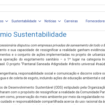
ços
Sustentabilidade
Notícias
Carreiras
Fornecedore
êmio Sustentabilidade
essionária disputou com empresas privadas de saneamento de todo o B
mento e sua capacidade de ressignificar a realidade ganham evidênci
stimentos e o conjunto de ações implementadas no projeto de urbani
a operação do esgotamento sanitário – o 1º lugar na categoria Ins
sil. O projeto “Pantanal Saneada #dignidade #direito universal #saú
 engenharia, responsabilidade social e comunicação e discorre sobre 
gua e de coleta de esgoto, incluindo ações de educação ambiental e ci
os de Desenvolvimento Sustentável (ODS) estipulado pela Organização
haram com o propósito de ressignificar a realidade da Comunidade Pan
a, bem como, preservação do meio ambiente por meio da regularidade no
uidado e responsabilidade compartilhada acerca do uso racional da ág