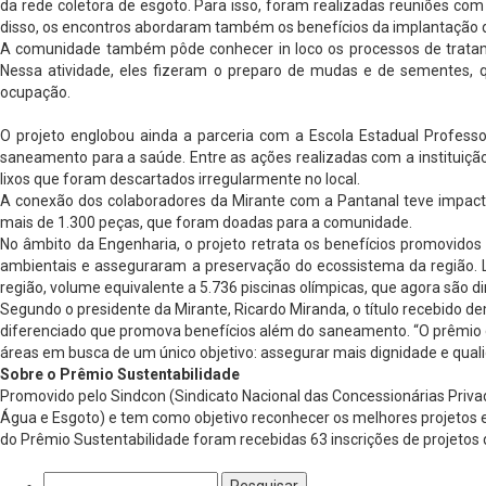
da rede coletora de esgoto. Para isso, foram realizadas reuniões com
disso, os encontros abordaram também os benefícios da implantação d
A comunidade também pôde conhecer in loco os processos de tratamen
Nessa atividade, eles fizeram o preparo de mudas e de sementes,
ocupação.
O projeto englobou ainda a parceria com a Escola Estadual Profess
saneamento para a saúde. Entre as ações realizadas com a instituiçã
lixos que foram descartados irregularmente no local.
A conexão dos colaboradores da Mirante com a Pantanal teve impac
mais de 1.300 peças, que foram doadas para a comunidade.
No âmbito da Engenharia, o projeto retrata os benefícios promovidos
ambientais e asseguraram a preservação do ecossistema da região. L
região, volume equivalente a 5.736 piscinas olímpicas, que agora são 
Segundo o presidente da Mirante, Ricardo Miranda, o título recebido 
diferenciado que promova benefícios além do saneamento. “O prêmio é
áreas em busca de um único objetivo: assegurar mais dignidade e quali
Sobre o Prêmio Sustentabilidade
Promovido pelo Sindcon (Sindicato Nacional das Concessionárias Priva
Água e Esgoto) e tem como objetivo reconhecer os melhores projetos e
do Prêmio Sustentabilidade foram recebidas 63 inscrições de projetos 
Pesquisar