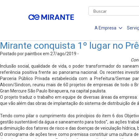
A Empresa
Servi
Mirante conquista 1º lugar no Pr
Postado por paintbox em 27/ago/2019 -
Conc
Inclusão social, qualidade de vida, o poder transformador do sanea
referência positiva frente ao panorama nacional. Os recentes inve
Parceria Público Privada estabelecida com a Prefeitura/Semae par
Abcon/Sindcon, reuniu mais de 60 projetos de empresas de todo o Bra
Gran Mercure São Paulo Ibirapuera, na capital paulista.
O projeto traduz o trabalho em equipe de diversas áreas da empresa:
que vão além das obras de implantação do sistema de distribuição de á
Tendo como pilar o cumprimento dos princípios do item 6 dos Objetiv
gestão sustentável da água e saneamento para todos”, as ações trabal
a diminuição dos fatores de risco e das doenças de veiculação hídric
O cronograma de ações teve como premissa constituir uma cultura de c