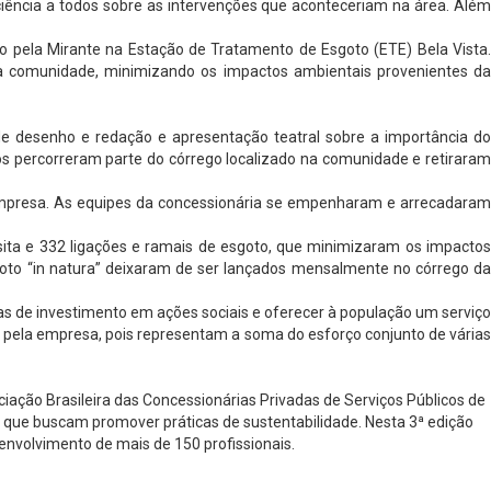
 ciência a todos sobre as intervenções que aconteceriam na área. Além
o pela Mirante na Estação de Tratamento de Esgoto (ETE) Bela Vista.
a comunidade, minimizando os impactos ambientais provenientes da
de desenho e redação e apresentação teatral sobre a importância do
os percorreram parte do córrego localizado na comunidade e retiraram
mpresa. As equipes da concessionária se empenharam e arrecadaram
sita e 332 ligações e ramais de esgoto, que minimizaram os impactos
goto “in natura” deixaram de ser lançados mensalmente no córrego da
as de investimento em ações sociais e oferecer à população um serviço
pela empresa, pois representam a soma do esforço conjunto de várias
iação Brasileira das Concessionárias Privadas de Serviços Públicos de
 que buscam promover práticas de sustentabilidade. Nesta 3ª edição
 envolvimento de mais de 150 profissionais.