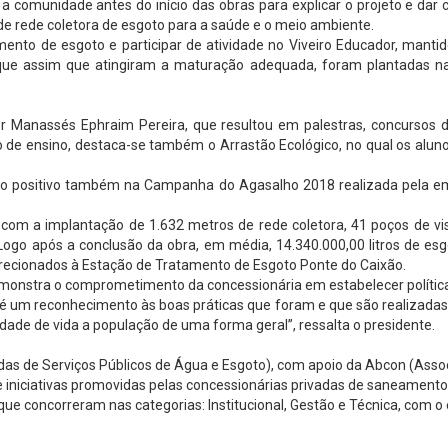
 a comunidade antes do início das obras para explicar o projeto e dar
e rede coletora de esgoto para a saúde e o meio ambiente.
to de esgoto e participar de atividade no Viveiro Educador, mantid
 que assim que atingiram a maturação adequada, foram plantadas n
or Manassés Ephraim Pereira, que resultou em palestras, concursos 
o de ensino, destaca-se também o Arrastão Ecológico, no qual os alun
to positivo também na Campanha do Agasalho 2018 realizada pela e
 com a implantação de 1.632 metros de rede coletora, 41 poços de vi
ogo após a conclusão da obra, em média, 14.340.000,00 litros de es
direcionados à Estação de Tratamento de Esgoto Ponte do Caixão.
demonstra o comprometimento da concessionária em estabelecer polític
 um reconhecimento às boas práticas que foram e que são realizadas 
dade de vida a população de uma forma geral”, ressalta o presidente.
das de Serviços Públicos de Água e Esgoto), com apoio da Abcon (Assoc
 iniciativas promovidas pelas concessionárias privadas de saneamento
que concorreram nas categorias: Institucional, Gestão e Técnica, com o