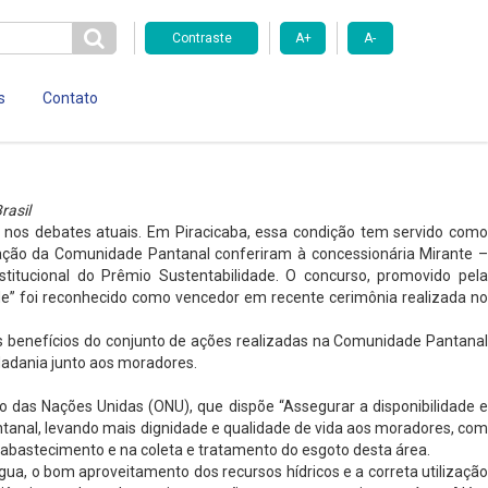
Contraste
A+
A-
s
Contato
rasil
a nos debates atuais. Em Piracicaba, essa condição tem servido como
zação da Comunidade Pantanal conferiram à concessionária Mirante –
titucional do Prêmio Sustentabilidade. O concurso, promovido pela
de” foi reconhecido como vencedor em recente cerimônia realizada no
os benefícios do conjunto de ações realizadas na Comunidade Pantanal
dadania junto aos moradores.
 das Nações Unidas (ONU), que dispõe “Assegurar a disponibilidade e
tanal, levando mais dignidade e qualidade de vida aos moradores, com
 abastecimento e na coleta e tratamento do esgoto desta área.
ua, o bom aproveitamento dos recursos hídricos e a correta utilização