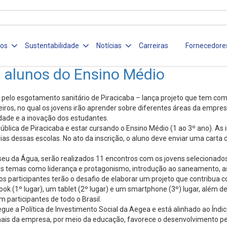
ços
Sustentabilidade
Notícias
Carreiras
Fornecedore
s alunos do Ensino Médio
l pelo esgotamento sanitário de Piracicaba – lança projeto que tem c
eiros, no qual os jovens irão aprender sobre diferentes áreas da empres
vidade e a inovação dos estudantes.
ública de Piracicaba e estar cursando o Ensino Médio (1 ao 3º ano). As 
rias dessas escolas. No ato da inscrição, o aluno deve enviar uma cart
u da Água, serão realizados 11 encontros com os jovens selecionados p
 temas como liderança e protagonismo, introdução ao saneamento, aspe
os participantes terão o desafio de elaborar um projeto que contribua
 (1º lugar), um tablet (2º lugar) e um smartphone (3º) lugar, além de
participantes de todo o Brasil.
egue a Política de Investimento Social da Aegea e está alinhado ao Ín
nais da empresa, por meio da educação, favorece o desenvolvimento pes