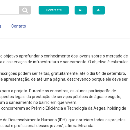
Contraste
A+
A-
s
Contato
omo objetivo aprofundar o conhecimento dos jovens sobre o mercado de
a e os serviços de infraestrutura e saneamento. O objetivo é estimular
inscrições podem ser feitas, gratuitamente, até o dia 04 de setembro,
a de apresentação, de até uma página, descrevendo porque ele deve ser
ara o projeto. Durante os encontros, os alunos participarão de
ctos legais da prestação de serviços públicos de água e esgoto,
 com o saneamento no bairro em que vivem.
 concorrerem ao Prêmio Eficiência e Tecnologia da Aegea, holding de
dice de Desenvolvimento Humano (IDH), que norteiam todos os projetos
soal e profissional desses jovens”, afirma Miranda.