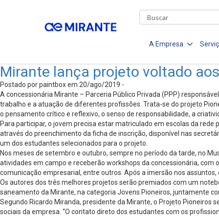
A Empresa
Servi
Mirante lança projeto voltado ao
Postado por paintbox em 20/ago/2019 -
A concessionária Mirante – Parceria Público Privada (PPP) responsáve
trabalho e a atuação de diferentes profissões. Trata-se do projeto Pion
o pensamento crítico e reflexivo, o senso de responsabilidade, a criati
Para participar, o jovem precisa estar matriculado em escolas da rede p
através do preenchimento da ficha de inscrição, disponível nas secretá
um dos estudantes selecionados para o projeto.
Nos meses de setembro e outubro, sempre no período da tarde, no Muse
atividades em campo e receberão workshops da concessionária, com os
comunicação empresarial, entre outros. Após a imersão nos assuntos, 
Os autores dos três melhores projetos serão premiados com um notebook
saneamento da Mirante, na categoria Jovens Pioneiros, juntamente com 
Segundo Ricardo Miranda, presidente da Mirante, o Projeto Pioneiros s
sociais da empresa. “O contato direto dos estudantes com os profissio