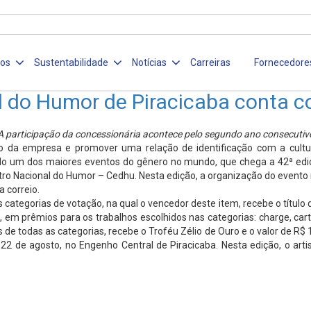
ços
Sustentabilidade
Notícias
Carreiras
Fornecedore
al do Humor de Piracicaba conta 
A participação da concessionária acontece pelo segundo ano consecutiv
ano da empresa e promover uma relação de identificação com a cultu
ado um dos maiores eventos do gênero no mundo, que chega a 42ª ediçã
ro Nacional do Humor – Cedhu. Nesta edição, a organização do evento r
 correio.
tegorias de votação, na qual o vencedor deste item, recebe o título que
l, em prêmios para os trabalhos escolhidos nas categorias: charge, cart
 de todas as categorias, recebe o Troféu Zélio de Ouro e o valor de R$
 de agosto, no Engenho Central de Piracicaba. Nesta edição, o artist