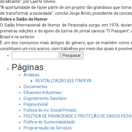
do Mirante”, por Laerte Silvino
“A oportunidade de fazer parte de um projeto tão grandioso que torna P
de transformar a sociedade”, conclui Jorge Amin, presidente da conces
Sobre o Salão de Humor
O Salão Internacional de Humor de Piracicaba surgiu em 1974, durante a
primeiras edições e do apoio da turma do jornal carioca “O Pasquim”
Brasil e no exterior.
É um dos concursos mais antigos do gênero, que se mantém como espa
constituem um rico acervo, com trabalhos por meio dos quais é possí
Pesquisar
por:
Páginas
Análises
REVITALIZAÇÃO EEE ITAPEVA
Documentos
Efluentes Industriais
Esgotamento Sanitário
Página Inicial
Politica de Inv. Social Privado
POLÍTICA DE PRIVACIDADE E PROTEÇÃO DE DADOS PESS
Política de Sustentabilidade
Programação de Serviços