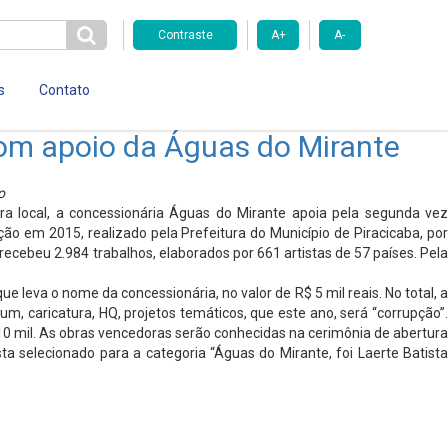
Contraste
A+
A-
s
Contato
com apoio da Águas do Mirante
o
ra local, a concessionária Águas do Mirante apoia pela segunda vez
o em 2015, realizado pela Prefeitura do Município de Piracicaba, por
ecebeu 2.984 trabalhos, elaborados por 661 artistas de 57 países. Pela
 leva o nome da concessionária, no valor de R$ 5 mil reais. No total, a
um, caricatura, HQ, projetos temáticos, que este ano, será “corrupção”.
 10 mil. As obras vencedoras serão conhecidas na cerimônia de abertura
a selecionado para a categoria “Águas do Mirante, foi Laerte Batista