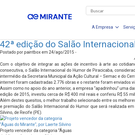
A Empresa
Servi
42ª edição do Salão Internacion
Postado por paintbox em 24/ago/2015 -
Com o objetivo de integrar as ações de incentivo à arte ao cotidi
consecutiva, o Salão Internacional do Humor de Piracicaba, consider
intermédio da Secretaria Municipal da Ação Cultural – Semac e do Cent
internet foram cadastradas 2.776 obras e o restante foram enviados via
Assim como no apoio do ano anterior, a empresa “apadrinhou” uma das ca
edição de 2015, investiu cerca de R$ 400 mil reais e conferiu R$ 55 mi
Além destes quesitos, o melhor trabalho selecionado entre os melhores
e premiação do Salão Internacional do Humor que será realizada em 22
Silvino, de Recife (PE).
Projeto vencedor da categoria “Águas