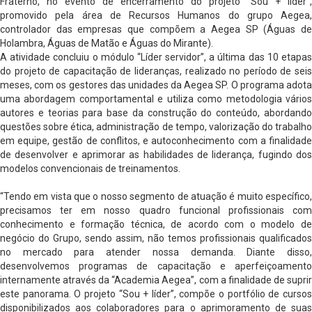
Fraterno, no evento de encerramento do projeto “Sou + líder”,
promovido pela área de Recursos Humanos do grupo Aegea,
controlador das empresas que compõem a Aegea SP (Águas de
Holambra, Águas de Matão e Águas do Mirante).
A atividade concluiu o módulo “Líder servidor”, a última das 10 etapas
do projeto de capacitação de lideranças, realizado no período de seis
meses, com os gestores das unidades da Aegea SP. O programa adota
uma abordagem comportamental e utiliza como metodologia vários
autores e teorias para base da construção do conteúdo, abordando
questões sobre ética, administração de tempo, valorização do trabalho
em equipe, gestão de conflitos, e autoconhecimento com a finalidade
de desenvolver e aprimorar as habilidades de liderança, fugindo dos
modelos convencionais de treinamentos.
“Tendo em vista que o nosso segmento de atuação é muito específico,
precisamos ter em nosso quadro funcional profissionais com
conhecimento e formação técnica, de acordo com o modelo de
negócio do Grupo, sendo assim, não temos profissionais qualificados
no mercado para atender nossa demanda. Diante disso,
desenvolvemos programas de capacitação e aperfeiçoamento
internamente através da “Academia Aegea”, com a finalidade de suprir
este panorama. O projeto “Sou + líder”, compõe o portfólio de cursos
disponibilizados aos colaboradores para o aprimoramento de suas