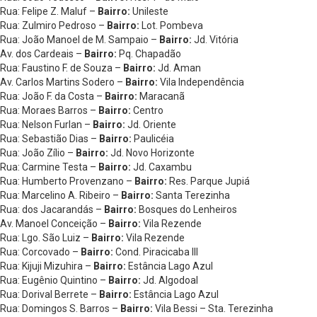
Rua: Felipe Z. Maluf –
Bairro:
Unileste
Rua: Zulmiro Pedroso –
Bairro:
Lot. Pombeva
Rua: João Manoel de M. Sampaio –
Bairro:
Jd. Vitória
Av. dos Cardeais –
Bairro:
Pq. Chapadão
Rua: Faustino F. de Souza –
Bairro:
Jd. Aman
Av. Carlos Martins Sodero –
Bairro:
Vila Independência
Rua: João F. da Costa –
Bairro:
Maracanã
Rua: Moraes Barros –
Bairro:
Centro
Rua: Nelson Furlan –
Bairro:
Jd. Oriente
Rua: Sebastião Dias –
Bairro:
Paulicéia
Rua: João Zílio –
Bairro:
Jd. Novo Horizonte
Rua: Carmine Testa –
Bairro:
Jd. Caxambu
Rua: Humberto Provenzano –
Bairro:
Res. Parque Jupiá
Rua: Marcelino A. Ribeiro –
Bairro:
Santa Terezinha
Rua: dos Jacarandás –
Bairro:
Bosques do Lenheiros
Av. Manoel Conceição –
Bairro:
Vila Rezende
Rua: Lgo. São Luiz –
Bairro:
Vila Rezende
Rua: Corcovado –
Bairro:
Cond. Piracicaba III
Rua: Kijuji Mizuhira –
Bairro:
Estância Lago Azul
Rua: Eugênio Quintino –
Bairro:
Jd. Algodoal
Rua: Dorival Berrete –
Bairro:
Estância Lago Azul
Rua: Domingos S. Barros –
Bairro:
Vila Bessi – Sta. Terezinha