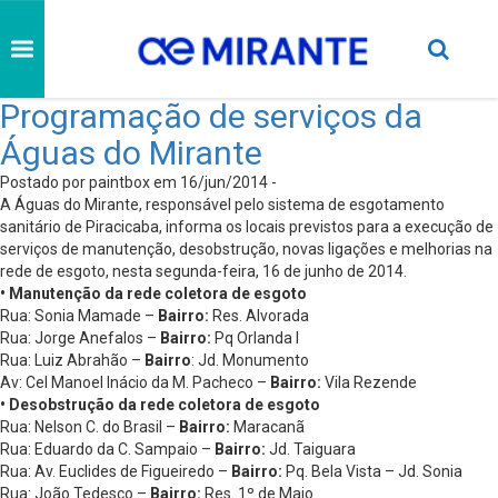
Programação de serviços da
Águas do Mirante
Postado por paintbox em 16/jun/2014 -
A Águas do Mirante, responsável pelo sistema de esgotamento
sanitário de Piracicaba, informa os locais previstos para a execução de
serviços de manutenção, desobstrução, novas ligações e melhorias na
rede de esgoto, nesta segunda-feira, 16 de junho de 2014.
• Manutenção da rede coletora de esgoto
Rua: Sonia Mamade –
Bairro:
Res. Alvorada
Rua: Jorge Anefalos –
Bairro:
Pq Orlanda I
Rua: Luiz Abrahão –
Bairro
: Jd. Monumento
Av: Cel Manoel Inácio da M. Pacheco –
Bairro:
Vila Rezende
• Desobstrução da rede coletora de esgoto
Rua: Nelson C. do Brasil –
Bairro:
Maracanã
Rua: Eduardo da C. Sampaio –
Bairro:
Jd. Taiguara
Rua: Av. Euclides de Figueiredo –
Bairro:
Pq. Bela Vista – Jd. Sonia
Rua: João Tedesco –
Bairro:
Res. 1º de Maio