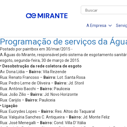
A Empresa
Servi
Programação de serviços da Águ
Postado por paintbox em 30/mar/2015 -
A Águas do Mirante, responsável pelo sistema de esgotamento sanitário
esgoto, segunda-feira, 30 de março de 2015.
• Desobstrução da rede coletora de esgoto
Av. Dona Lídia –
Bairro:
Vila Rezende
Rua: Renato Francoso –
Bairro:
Lot. Santa Rosa
Rua: Pedro Leme de Oliveira –
Bairro:
Jd. Storil
Rua: Antônio Bacchi –
Bairro:
Pauliceia
Rua: João Zílio –
Bairro:
Jd. Novo Horizonte
Rua: Carijós –
Bairro:
Pauliceia
• Ligação
Rua: Eucrydes Lopes –
Bairro:
Res. Altos do Taquaral
Rua: Valquíria Sanches C. Antiqueira –
Bairro:
Jd. Monte Feliz
Rua: José Menegalli –
Bairro:
Cond. Villa D’ Itália