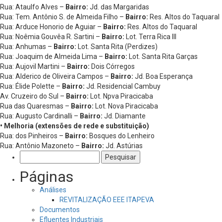
Rua: Ataulfo Alves –
Bairro:
Jd. das Margaridas
Rua: Tem. Antônio S. de Almeida Filho –
Bairro:
Res. Altos do Taquaral
Rua: Arduce Honorio de Aguiar –
Bairro:
Res. Altos do Taquaral
Rua: Noêmia Gouvêa R. Sartini –
Bairro:
Lot. Terra Rica III
Rua: Anhumas –
Bairro:
Lot. Santa Rita (Perdizes)
Rua: Joaquim de Almeida Lima –
Bairro:
Lot. Santa Rita Garças
Rua: Aujovil Martini –
Bairro:
Dois Córregos
Rua: Alderico de Oliveira Campos –
Bairro:
Jd. Boa Esperança
Rua: Élide Polette –
Bairro:
Jd. Residencial Cambuy
Av. Cruzeiro do Sul –
Bairro:
Lot. Npva Piracicaba
Rua das Quaresmas –
Bairro:
Lot. Nova Piracicaba
Rua: Augusto Cardinalli –
Bairro:
Jd. Diamante
• Melhoria (extensões de rede e substituição)
Rua: dos Pinheiros –
Bairro:
Bosques do Lenheiro
Rua: Antônio Mazoneto –
Bairro:
Jd. Astúrias
Pesquisar
por:
Páginas
Análises
REVITALIZAÇÃO EEE ITAPEVA
Documentos
Efluentes Industriais