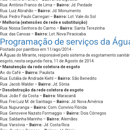
Rua: Antônio Franco de Lima –
Bairro:
Jd. Piedade
Rua: Luiz Abrahão –
Bairro:
Jd. Monumento
Rua: Pedro Paulo Carregari –
Bairro:
Lot. Vale do Sol
• Melhoria (extensões de rede e substituição)
Rua: Nossa Senhora do Carmo –
Bairro:
Santa Terezinha
Rua: das Canoas –
Bairro:
Lot. Nova Piracicaba
Programação de serviços da Águ
Postado por paintbox em 11/ago/2014 -
A Águas do Mirante, responsável pelo sistema de esgotamento sanitário
esgoto, nesta segunda-feira, 11 de Agosto de 2014.
• Manutenção da rede coletora de esgoto
Av. do Café –
Bairro:
Paulista
Rua: Eutália de Andrade Kiehl –
Bairro:
São Benedito
Rua: Jacob Walder –
Bairro:
Jd. Sônia
• Desobstrução da rede coletora de esgoto
Rua: João F. da Costa –
Bairro:
Maracanã
Rua: Frei Luiz M. de Santiago –
Bairro:
Jd. Nova América
Rua: Nupuranga –
Bairro:
Com. Convívio Flórida
Rua: Genoveve Nazato Formaggio –
Bairro:
Dois Córregos
Rua: Saldanha Marinho –
Bairro:
Alemães
Rua: Varsóvia –
Bairro:
Jd. Costa Rica