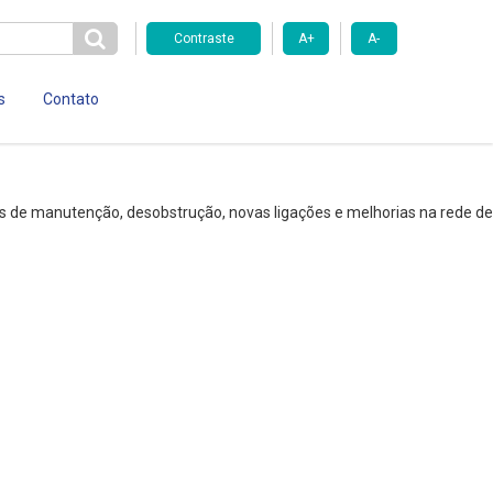
Contraste
A+
A-
s
Contato
os de manutenção, desobstrução, novas ligações e melhorias na rede de