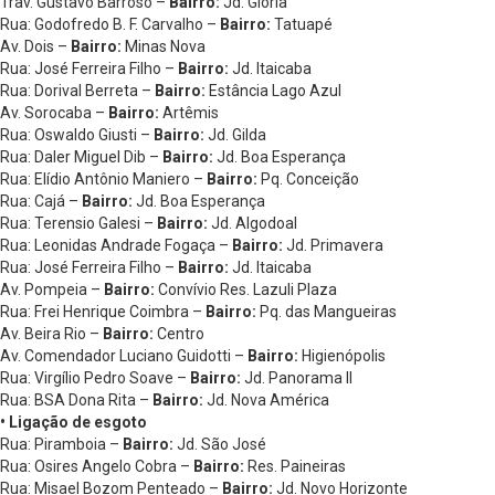
Trav. Gustavo Barroso –
Bairro:
Jd. Glória
Rua: Godofredo B. F. Carvalho –
Bairro:
Tatuapé
Av. Dois –
Bairro:
Minas Nova
Rua: José Ferreira Filho –
Bairro:
Jd. Itaicaba
Rua: Dorival Berreta –
Bairro:
Estância Lago Azul
Av. Sorocaba –
Bairro:
Artêmis
Rua: Oswaldo Giusti –
Bairro:
Jd. Gilda
Rua: Daler Miguel Dib –
Bairro:
Jd. Boa Esperança
Rua: Elídio Antônio Maniero –
Bairro:
Pq. Conceição
Rua: Cajá –
Bairro:
Jd. Boa Esperança
Rua: Terensio Galesi –
Bairro:
Jd. Algodoal
Rua: Leonidas Andrade Fogaça –
Bairro:
Jd. Primavera
Rua: José Ferreira Filho –
Bairro:
Jd. Itaicaba
Av. Pompeia –
Bairro:
Convívio Res. Lazuli Plaza
Rua: Frei Henrique Coimbra –
Bairro:
Pq. das Mangueiras
Av. Beira Rio –
Bairro:
Centro
Av. Comendador Luciano Guidotti –
Bairro:
Higienópolis
Rua: Virgílio Pedro Soave –
Bairro:
Jd. Panorama II
Rua: BSA Dona Rita –
Bairro:
Jd. Nova América
• Ligação de esgoto
Rua: Piramboia –
Bairro:
Jd. São José
Rua: Osires Angelo Cobra –
Bairro:
Res. Paineiras
Rua: Misael Bozom Penteado –
Bairro:
Jd. Novo Horizonte