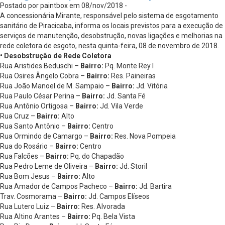
Postado por paintbox em 08/nov/2018 -
A concessionária Mirante, responsável pelo sistema de esgotamento
sanitário de Piracicaba, informa os locais previstos para a execução de
serviços de manutenção, desobstrução, novas ligações e melhorias na
rede coletora de esgoto, nesta quinta-feira, 08 de novembro de 2018.
• Desobstrução de Rede Coletora
Rua Aristides Beduschi –
Bairro:
Pq. Monte Rey I
Rua Osires Ângelo Cobra –
Bairro:
Res. Paineiras
Rua João Manoel de M. Sampaio –
Bairro:
Jd. Vitória
Rua Paulo César Perina –
Bairro:
Jd. Santa Fé
Rua Antônio Ortigosa –
Bairro:
Jd. Vila Verde
Rua Cruz –
Bairro:
Alto
Rua Santo Antônio –
Bairro:
Centro
Rua Ormindo de Camargo –
Bairro:
Res. Nova Pompeia
Rua do Rosário –
Bairro:
Centro
Rua Falcões –
Bairro:
Pq. do Chapadão
Rua Pedro Leme de Oliveira –
Bairro:
Jd. Storil
Rua Bom Jesus –
Bairro:
Alto
Rua Amador de Campos Pacheco –
Bairro:
Jd. Bartira
Trav. Cosmorama –
Bairro:
Jd. Campos Elíseos
Rua Lutero Luiz –
Bairro:
Res. Alvorada
Rua Altino Arantes –
Bairro:
Pq. Bela Vista