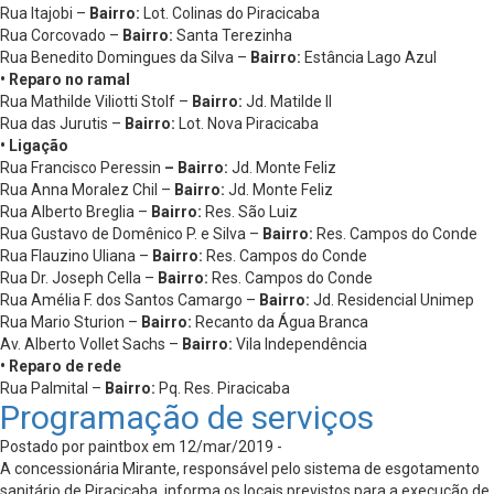
Rua Itajobi –
Bairro:
Lot. Colinas do Piracicaba
Rua Corcovado –
Bairro:
Santa Terezinha
Rua Benedito Domingues da Silva –
Bairro:
Estância Lago Azul
• Reparo no ramal
Rua Mathilde Viliotti Stolf –
Bairro:
Jd. Matilde II
Rua das Jurutis –
Bairro:
Lot. Nova Piracicaba
• Ligação
Rua Francisco Peressin
– Bairro:
Jd. Monte Feliz
Rua Anna Moralez Chil –
Bairro:
Jd. Monte Feliz
Rua Alberto Breglia –
Bairro:
Res. São Luiz
Rua Gustavo de Domênico P. e Silva –
Bairro:
Res. Campos do Conde
Rua Flauzino Uliana –
Bairro:
Res. Campos do Conde
Rua Dr. Joseph Cella –
Bairro:
Res. Campos do Conde
Rua Amélia F. dos Santos Camargo –
Bairro:
Jd. Residencial Unimep
Rua Mario Sturion –
Bairro:
Recanto da Água Branca
Av. Alberto Vollet Sachs –
Bairro:
Vila Independência
• Reparo de rede
Rua Palmital –
Bairro:
Pq. Res. Piracicaba
Programação de serviços
Postado por paintbox em 12/mar/2019 -
A concessionária Mirante, responsável pelo sistema de esgotamento
sanitário de Piracicaba, informa os locais previstos para a execução de