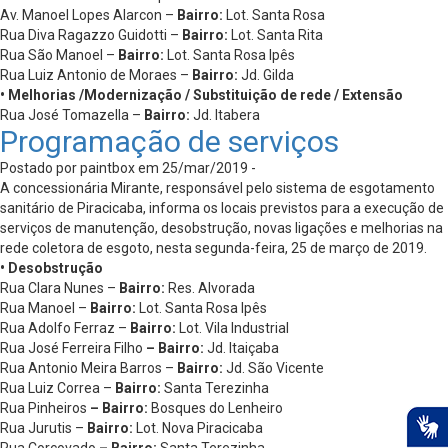
Av. Manoel Lopes Alarcon –
Bairro:
Lot. Santa Rosa
Rua Diva Ragazzo Guidotti –
Bairro:
Lot. Santa Rita
Rua São Manoel –
Bairro:
Lot. Santa Rosa Ipês
Rua Luiz Antonio de Moraes –
Bairro:
Jd. Gilda
• Melhorias /Modernização / Substituição de rede / Extensão
Rua José Tomazella –
Bairro:
Jd. Itabera
Programação de serviços
Postado por paintbox em 25/mar/2019 -
A concessionária Mirante, responsável pelo sistema de esgotamento
sanitário de Piracicaba, informa os locais previstos para a execução de
serviços de manutenção, desobstrução, novas ligações e melhorias na
rede coletora de esgoto, nesta segunda-feira, 25 de março de 2019.
• Desobstrução
Rua Clara Nunes –
Bairro:
Res. Alvorada
Rua Manoel –
Bairro:
Lot. Santa Rosa Ipês
Rua Adolfo Ferraz –
Bairro:
Lot. Vila Industrial
Rua José Ferreira Filho
– Bairro:
Jd. Itaiçaba
Rua Antonio Meira Barros –
Bairro:
Jd. São Vicente
Rua Luiz Correa –
Bairro:
Santa Terezinha
Rua Pinheiros
– Bairro:
Bosques do Lenheiro
Rua Jurutis –
Bairro:
Lot. Nova Piracicaba
Rua Corcovado
– Bairro:
Santa Terezinha