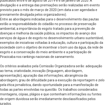
publicados entre 6 de agosto de 2019 e 6 de janeiro de 2020. A
divulgação e a entrega das premiações serão realizadas em evento
previsto para o mês de março de 2020 (em data a ser agendada e
previamente divulgada pelos organizadores).
Entre as abordagens indicadas para o desenvolvimento das pautas
estão a responsabilidade do cidadão no processo de preservação
ambiental; a importância do esgoto tratado para a prevenção de
doenças e melhoria da saúde pública; os impactos do avanço dos
serviços de água e de esgoto no desenvolvimento urbano sustentável;
exemplos de iniciativas voltadas à educação, cultura e participação da
sociedade com o objetivo de incentivar o bom uso da água, da rede de
esgoto e a conservação do meio ambiente e a participação de
Piracicaba nos rankings nacionais de saneamento.
Os critérios avaliados pela Comissão Organizadora serão: adequação
ao tema; criatividade; inovação (linguagem, abordagem,
apresentação); apuração das informações; abrangência da
abordagem; grau de dificuldade para a execução da reportagem e zelo
pela ética jornalística, dando oportunidade para a manifestação de
todas as partes envolvidas na questão. Os trabalhos considerados
montagens, cópias, plágios e que contenham informações ou fontes
de origem duvidosa serão imediatamente desclassificados pelos
jurados.