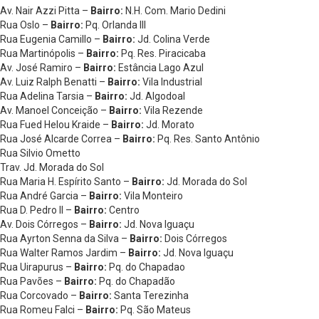
Av. Nair Azzi Pitta –
Bairro:
N.H. Com. Mario Dedini
Rua Oslo –
Bairro:
Pq. Orlanda III
Rua Eugenia Camillo –
Bairro:
Jd. Colina Verde
Rua Martinópolis –
Bairro:
Pq. Res. Piracicaba
Av. José Ramiro –
Bairro:
Estância Lago Azul
Av. Luiz Ralph Benatti –
Bairro:
Vila Industrial
Rua Adelina Tarsia –
Bairro:
Jd. Algodoal
Av. Manoel Conceição –
Bairro:
Vila Rezende
Rua Fued Helou Kraide –
Bairro:
Jd. Morato
Rua José Alcarde Correa –
Bairro:
Pq. Res. Santo Antônio
Rua Silvio Ometto
Trav. Jd. Morada do Sol
Rua Maria H. Espírito Santo –
Bairro:
Jd. Morada do Sol
Rua André Garcia –
Bairro:
Vila Monteiro
Rua D. Pedro II –
Bairro:
Centro
Av. Dois Córregos –
Bairro:
Jd. Nova Iguaçu
Rua Ayrton Senna da Silva –
Bairro:
Dois Córregos
Rua Walter Ramos Jardim –
Bairro:
Jd. Nova Iguaçu
Rua Uirapurus –
Bairro:
Pq. do Chapadao
Rua Pavões –
Bairro:
Pq. do Chapadão
Rua Corcovado –
Bairro:
Santa Terezinha
Rua Romeu Falci –
Bairro:
Pq. São Mateus