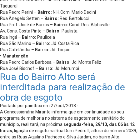
Taquaral
Rua Pedro Perini –
Bairro:
N.H.Com. Mario Dedini
Rua Ânegelo Setten –
Bairro:
Res. Bertolucci
Rua Prof. José de Barros –
Bairro:
Cond. Res. Alphaville
Av. Cons. Costa Pinto –
Bairro:
Paulista
Rua Ingá –
Bairro:
Pauliceia
Rua São Marino –
Bairro:
Jd. Costa Rica
Rua Cafelândia –
Bairro:
Jd. Tóquio
• Manutenção
Rua Pedro Carlos Barbosa –
Bairro:
Jd. Monte Feliz
Rua José Bischof –
Bairro:
Jd. Morumbi
Rua do Bairro Alto será
interditada para realização de
obra de esgoto
Postado por paintbox em 27/out/2018 -
A Concessionária Mirante informa que em continuidade ao seu
programa de melhoria no sistema de esgotamento sanitário do
município, realizará, na próxima
segunda-feira, 29/10, das 06 às 12
horas
, ligação de esgoto na Rua Dom Pedro II, altura do número 2039,
entre as Ruas Aquilino Pacheco e Silva Jardim, no bairro Alto.