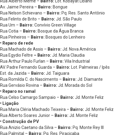
Rua Alberto Meme –
Bairro:
Lot. Kobayat Líbano
Av. Jaime Pereira –
Bairro:
Bongue
Rua Nelson Schievano –
Bairro:
Pq. Res. Santo Antônio
Rua Felinto de Brito –
Bairro:
Jd. São Paulo
Rua Um –
Bairro:
Convívio Green Village
Rua Cotia –
Bairro:
Bosque da Água Branca
Rua Pinheiros –
Bairro:
Bosques do Lenheiro
• Reparo de rede
Rua Machado de Assis –
Bairro:
Jd. Nova América
Rua Egydio Feltre
– Bairro:
Jd. Maria Claudia
Rua Arthur Paulo Furlan –
Bairro:
Vila Industrial
AV. Padre Fernando Guarda –
Bairro:
Lot. Palmeiras / Ipês
Est. da Jazida –
Bairro:
Jd. Taiguara
Rua Romilda C. do Nascimento –
Bairro:
Jd. Diamante
Rua Gervásio Rovina –
Bairro:
Jd. Morada do Sol
• Reparo no ramal
Rua Celso Camargo Sampaio –
Bairro:
Jd. Monte Feliz
• Ligação
Rua Maria Cléria Machado Teixeira –
Bairro:
Jd. Monte Feliz
Rua Alberto Soares Junior –
Bairro:
Jd. Monte Feliz
• Construção de PV
Rua Anizio Caetano da Silva –
Bairro:
Pq. Monte Rey III
Rua Palmital –
Bairro:
Pq. Res. Piracicaba