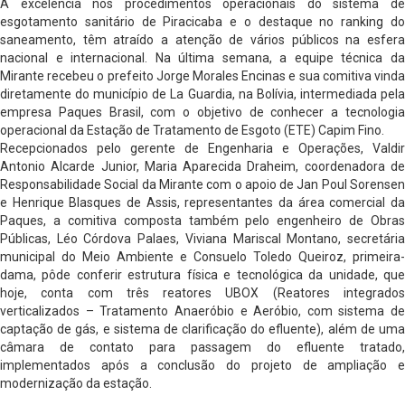
A excelência nos procedimentos operacionais do sistema de
esgotamento sanitário de Piracicaba e o destaque no ranking do
saneamento, têm atraído a atenção de vários públicos na esfera
nacional e internacional. Na última semana, a equipe técnica da
Mirante recebeu o prefeito Jorge Morales Encinas e sua comitiva vinda
diretamente do município de La Guardia, na Bolívia, intermediada pela
empresa Paques Brasil, com o objetivo de conhecer a tecnologia
operacional da Estação de Tratamento de Esgoto (ETE) Capim Fino.
Recepcionados pelo gerente de Engenharia e Operações, Valdir
Antonio Alcarde Junior, Maria Aparecida Draheim, coordenadora de
Responsabilidade Social da Mirante com o apoio de Jan Poul Sorensen
e Henrique Blasques de Assis, representantes da área comercial da
Paques, a comitiva composta também pelo engenheiro de Obras
Públicas, Léo Córdova Palaes, Viviana Mariscal Montano, secretária
municipal do Meio Ambiente e Consuelo Toledo Queiroz, primeira-
dama, pôde conferir estrutura física e tecnológica da unidade, que
hoje, conta com três reatores UBOX (Reatores integrados
verticalizados – Tratamento Anaeróbio e Aeróbio, com sistema de
captação de gás, e sistema de clarificação do efluente), além de uma
câmara de contato para passagem do efluente tratado,
implementados após a conclusão do projeto de ampliação e
modernização da estação.