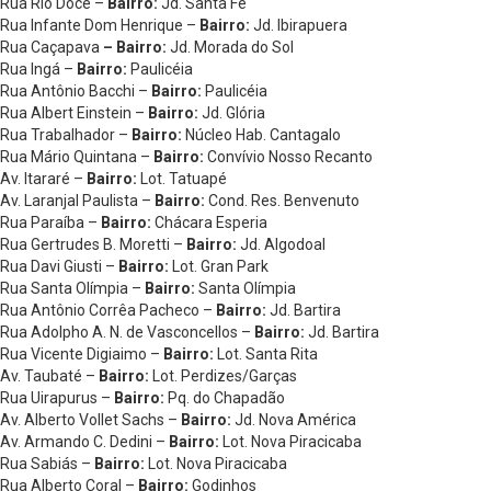
Rua Rio Doce –
Bairro:
Jd. Santa Fé
Rua Infante Dom Henrique –
Bairro:
Jd. Ibirapuera
Rua Caçapava
– Bairro:
Jd. Morada do Sol
Rua Ingá –
Bairro:
Paulicéia
Rua Antônio Bacchi –
Bairro:
Paulicéia
Rua Albert Einstein –
Bairro:
Jd. Glória
Rua Trabalhador –
Bairro:
Núcleo Hab. Cantagalo
Rua Mário Quintana –
Bairro:
Convívio Nosso Recanto
Av. Itararé –
Bairro:
Lot. Tatuapé
Av. Laranjal Paulista –
Bairro:
Cond. Res. Benvenuto
Rua Paraíba –
Bairro:
Chácara Esperia
Rua Gertrudes B. Moretti –
Bairro:
Jd. Algodoal
Rua Davi Giusti –
Bairro:
Lot. Gran Park
Rua Santa Olímpia –
Bairro:
Santa Olímpia
Rua Antônio Corrêa Pacheco –
Bairro:
Jd. Bartira
Rua Adolpho A. N. de Vasconcellos –
Bairro:
Jd. Bartira
Rua Vicente Digiaimo –
Bairro:
Lot. Santa Rita
Av. Taubaté –
Bairro:
Lot. Perdizes/Garças
Rua Uirapurus –
Bairro:
Pq. do Chapadão
Av. Alberto Vollet Sachs –
Bairro:
Jd. Nova América
Av. Armando C. Dedini –
Bairro:
Lot. Nova Piracicaba
Rua Sabiás –
Bairro:
Lot. Nova Piracicaba
Rua Alberto Coral –
Bairro:
Godinhos