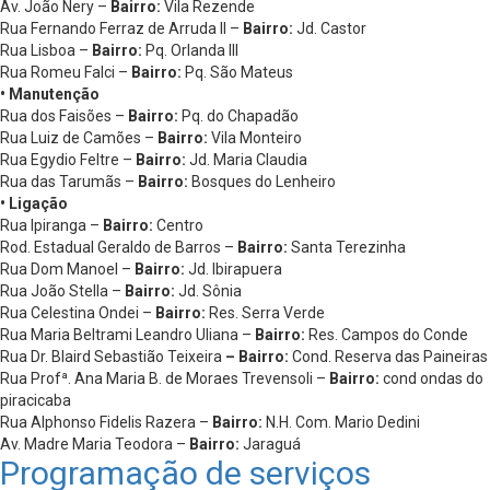
Av. João Nery –
Bairro:
Vila Rezende
Rua Fernando Ferraz de Arruda II –
Bairro:
Jd. Castor
Rua Lisboa –
Bairro:
Pq. Orlanda III
Rua Romeu Falci –
Bairro:
Pq. São Mateus
• Manutenção
Rua dos Faisões –
Bairro:
Pq. do Chapadão
Rua Luiz de Camões –
Bairro:
Vila Monteiro
Rua Egydio Feltre –
Bairro:
Jd. Maria Claudia
Rua das Tarumãs –
Bairro:
Bosques do Lenheiro
• Ligação
Rua Ipiranga –
Bairro:
Centro
Rod. Estadual Geraldo de Barros –
Bairro:
Santa Terezinha
Rua Dom Manoel –
Bairro:
Jd. Ibirapuera
Rua João Stella –
Bairro:
Jd. Sônia
Rua Celestina Ondei –
Bairro:
Res. Serra Verde
Rua Maria Beltrami Leandro Uliana –
Bairro:
Res. Campos do Conde
Rua Dr. Blaird Sebastião Teixeira
– Bairro:
Cond. Reserva das Paineiras
Rua Profª. Ana Maria B. de Moraes Trevensoli –
Bairro:
cond ondas do
piracicaba
Rua Alphonso Fidelis Razera –
Bairro:
N.H. Com. Mario Dedini
Av. Madre Maria Teodora –
Bairro:
Jaraguá
Programação de serviços