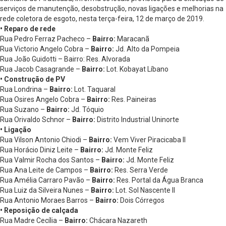
serviços de manutenção, desobstrução, novas ligações e melhorias na
rede coletora de esgoto, nesta terça-feira, 12 de março de 2019.
• Reparo de rede
Rua Pedro Ferraz Pacheco –
Bairro:
Maracanã
Rua Victorio Angelo Cobra –
Bairro:
Jd. Alto da Pompeia
Rua João Guidotti – Bairro: Res. Alvorada
Rua Jacob Casagrande –
Bairro:
Lot. Kobayat Líbano
• Construção de PV
Rua Londrina –
Bairro:
Lot. Taquaral
Rua Osires Angelo Cobra –
Bairro:
Res. Paineiras
Rua Suzano –
Bairro:
Jd. Tóquio
Rua Orivaldo Schnor –
Bairro:
Distrito Industrial Uninorte
• Ligação
Rua Vilson Antonio Chiodi –
Bairro:
Vem Viver Piracicaba II
Rua Horácio Diniz Leite –
Bairro:
Jd. Monte Feliz
Rua Valmir Rocha dos Santos –
Bairro:
Jd. Monte Feliz
Rua Ana Leite de Campos –
Bairro:
Res. Serra Verde
Rua Amélia Carraro Pavão –
Bairro:
Res. Portal da Água Branca
Rua Luiz da Silveira Nunes –
Bairro:
Lot. Sol Nascente II
Rua Antonio Moraes Barros –
Bairro:
Dois Córregos
• Reposição de calçada
Rua Madre Cecília –
Bairro:
Chácara Nazareth