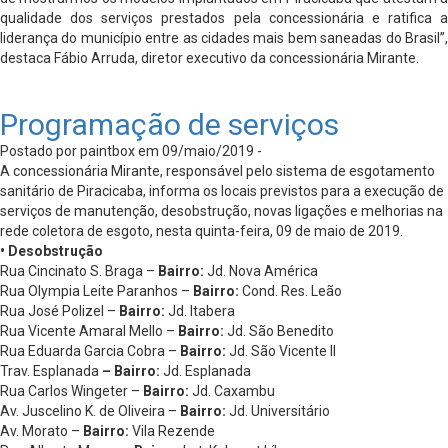
qualidade dos serviços prestados pela concessionária e ratifica a
liderança do município entre as cidades mais bem saneadas do Brasil”,
destaca Fábio Arruda, diretor executivo da concessionária Mirante.
Programação de serviços
Postado por paintbox em 09/maio/2019 -
A concessionária Mirante, responsável pelo sistema de esgotamento
sanitário de Piracicaba, informa os locais previstos para a execução de
serviços de manutenção, desobstrução, novas ligações e melhorias na
rede coletora de esgoto, nesta quinta-feira, 09 de maio de 2019.
• Desobstrução
Rua Cincinato S. Braga –
Bairro:
Jd. Nova América
Rua Olympia Leite Paranhos –
Bairro:
Cond. Res. Leão
Rua José Polizel –
Bairro:
Jd. Itabera
Rua Vicente Amaral Mello –
Bairro:
Jd. São Benedito
Rua Eduarda Garcia Cobra –
Bairro:
Jd. São Vicente II
Trav. Esplanada
– Bairro:
Jd. Esplanada
Rua Carlos Wingeter –
Bairro:
Jd. Caxambu
Av. Juscelino K. de Oliveira –
Bairro:
Jd. Universitário
Av. Morato –
Bairro:
Vila Rezende