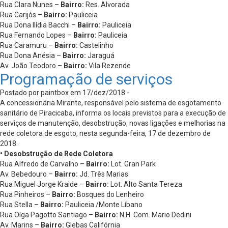
Rua Clara Nunes –
Bairro:
Res. Alvorada
Rua Carijós –
Bairro:
Pauliceia
Rua Dona Ilídia Bacchi –
Bairro:
Pauliceia
Rua Fernando Lopes –
Bairro:
Pauliceia
Rua Caramuru –
Bairro:
Castelinho
Rua Dona Anésia –
Bairro:
Jaraguá
Av. João Teodoro –
Bairro:
Vila Rezende
Programação de serviços
Postado por paintbox em 17/dez/2018 -
A concessionária Mirante, responsável pelo sistema de esgotamento
sanitário de Piracicaba, informa os locais previstos para a execução de
serviços de manutenção, desobstrução, novas ligações e melhorias na
rede coletora de esgoto, nesta segunda-feira, 17 de dezembro de
2018.
• Desobstrução de Rede Coletora
Rua Alfredo de Carvalho –
Bairro:
Lot. Gran Park
Av. Bebedouro –
Bairro:
Jd. Três Marias
Rua Miguel Jorge Kraide –
Bairro:
Lot. Alto Santa Tereza
Rua Pinheiros –
Bairro:
Bosques do Lenheiro
Rua Stella –
Bairro:
Pauliceia /Monte Líbano
Rua Olga Pagotto Santiago –
Bairro:
N.H. Com. Mario Dedini
Av. Marins –
Bairro:
Glebas Califórnia