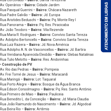
Av. Operários –
Bairro:
Cidade Jardim
Rua Pasqual Guerrini –
Bairro:
Chácara Nazareth
Rua Padre Galvão –
Bairro:
Jd. Europa
Rua Aristides Beduschi –
Bairro:
Pq. Monte Rey I
Rua Panorama –
Bairro:
Pq. Res. Piracicaba
Av. João Teodoro –
Bairro:
Vila Rezende
Rua Maria R. Rodrigues –
Bairro:
Convívio Santa Tereza
Av. Adolpho Bertoncello
– Bairro:
Convívio Santa Tereza
Rua Luiz Razera –
Bairro:
Jd. Nova América
Rua Adolpho A. N. de Vasconcellos –
Bairro:
Jd. Bartira
Rua Veridiana Aparecida Elesbão –
Bairro:
Glebas Natalinas
Rua Tulio Melotto –
Bairro:
Res. Andorinhas
•
Construção de PV
Av. Rio das Pedras –
Bairro:
Pompeia
Av. Frei Tomé de Jesus –
Bairro:
Maracanã
Rua Maringá –
Bairro:
Lot. Taquaral
Rua Porto Alegre –
Bairro:
Bosque da Água Branca
Rua Edison Consolmagno –
Bairro:
Pq. Res. Santo Antônio
Rua Primeiro de Maio –
Bairro:
Pauliceia
Rua Benedito L. da Conceição –
Bairro:
Jd. Maria Claudia
Rua João Raimundo do Nascimento –
Bairro:
Jd. Algodoal
Rua Beira Rio –
Bairro:
Artêmis