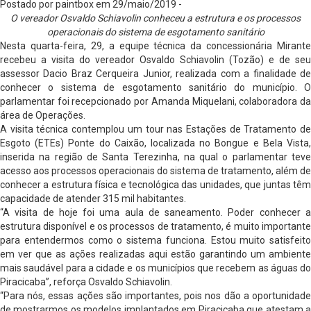
Postado por paintbox em 29/maio/2019 -
O vereador Osvaldo Schiavolin conheceu a estrutura e os processos
operacionais do sistema de esgotamento sanitário
Nesta quarta-feira, 29, a equipe técnica da concessionária Mirante
recebeu a visita do vereador Osvaldo Schiavolin (Tozão) e de seu
assessor Dacio Braz Cerqueira Junior, realizada com a finalidade de
conhecer o sistema de esgotamento sanitário do município. O
parlamentar foi recepcionado por Amanda Miquelani, colaboradora da
área de Operações.
A visita técnica contemplou um tour nas Estações de Tratamento de
Esgoto (ETEs) Ponte do Caixão, localizada no Bongue e Bela Vista,
inserida na região de Santa Terezinha, na qual o parlamentar teve
acesso aos processos operacionais do sistema de tratamento, além de
conhecer a estrutura física e tecnológica das unidades, que juntas têm
capacidade de atender 315 mil habitantes.
“A visita de hoje foi uma aula de saneamento. Poder conhecer a
estrutura disponível e os processos de tratamento, é muito importante
para entendermos como o sistema funciona. Estou muito satisfeito
em ver que as ações realizadas aqui estão garantindo um ambiente
mais saudável para a cidade e os municípios que recebem as águas do
Piracicaba”, reforça Osvaldo Schiavolin.
“Para nós, essas ações são importantes, pois nos dão a oportunidade
de mostrarmos os modelos implantados em Piracicaba que atestam a