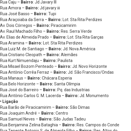
Rua Caju –
Bairro
: Jd Javary III
Rua Amora –
Bairro:
Jd javary iii
Rua José Basso –
Bairro:
Tupi
Rua Araçoiaba da Serra –
Bairro:
Lot. Sta Rita Perdizes
Av. Dois Córregos –
Bairro:
Piracicamirim
Av. Raul Machado Filho –
Bairro:
Res. Serra Verde
Av. Elias de Almeida Prado –
Bairro:
Lot. Sta Rita Garças
Rua Aramina –
Bairro:
Lot. Sta Rita Perdizes
Rua Luiz M. de Santiago –
Bairro:
Jd. Nova América
Rua Cristiano Cleopath
– Bairro:
Alemães
Rua Kurt Nimuendaju –
Bairro:
Paulista
Rua Misael Bozom Penteado –
Bairro:
Jd. Novo Horizonte
Rua Antônio Corrêa Ferraz –
Bairro:
Jd. São Francisco/Ondas
Rua Manaus –
Bairro:
Chácara Esperia
Rua Belo Horizonte –
Bairro:
Santa Olímpia
Rua José do Barreiro –
Bairro:
Pq. das Industrias
Rua Antônio Carlos G. M. Lacerda –
Bairro:
Jd. Monumento
• Ligação
Rua Barão de Piracicamirim –
Bairro:
São Dimas
Rua Joaquim André –
Bairro:
Centro
Rua Samuel Neves –
Bairro:
São Judas Tadeu
Rua Benjamina Zelina Bataghia –
Bairro:
Res. Campos do Conde
Rua Tenente Antonio S. de Almeida Filho –
Bairro:
Res. Altos do