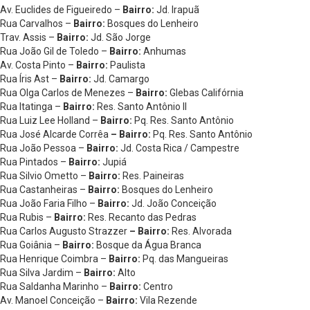
Av. Euclides de Figueiredo –
Bairro:
Jd. Irapuã
Rua Carvalhos –
Bairro:
Bosques do Lenheiro
Trav. Assis –
Bairro:
Jd. São Jorge
Rua João Gil de Toledo –
Bairro:
Anhumas
Av. Costa Pinto –
Bairro:
Paulista
Rua Íris Ast –
Bairro:
Jd. Camargo
Rua Olga Carlos de Menezes –
Bairro:
Glebas Califórnia
Rua Itatinga –
Bairro:
Res. Santo Antônio II
Rua Luiz Lee Holland –
Bairro:
Pq. Res. Santo Antônio
Rua José Alcarde Corrêa
– Bairro:
Pq. Res. Santo Antônio
Rua João Pessoa –
Bairro:
Jd. Costa Rica / Campestre
Rua Pintados –
Bairro:
Jupiá
Rua Silvio Ometto –
Bairro:
Res. Paineiras
Rua Castanheiras –
Bairro:
Bosques do Lenheiro
Rua João Faria Filho –
Bairro:
Jd. João Conceição
Rua Rubis –
Bairro:
Res. Recanto das Pedras
Rua Carlos Augusto Strazzer
– Bairro:
Res. Alvorada
Rua Goiânia –
Bairro:
Bosque da Água Branca
Rua Henrique Coimbra –
Bairro:
Pq. das Mangueiras
Rua Silva Jardim –
Bairro:
Alto
Rua Saldanha Marinho –
Bairro:
Centro
Av. Manoel Conceição –
Bairro:
Vila Rezende