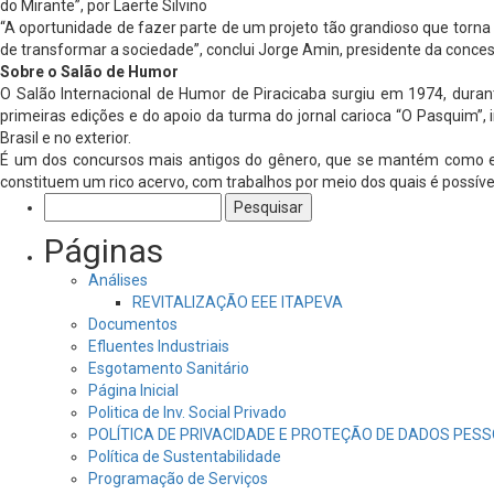
do Mirante”, por Laerte Silvino
“A oportunidade de fazer parte de um projeto tão grandioso que torna P
de transformar a sociedade”, conclui Jorge Amin, presidente da conces
Sobre o Salão de Humor
O Salão Internacional de Humor de Piracicaba surgiu em 1974, durante a
primeiras edições e do apoio da turma do jornal carioca “O Pasquim”
Brasil e no exterior.
É um dos concursos mais antigos do gênero, que se mantém como espa
constituem um rico acervo, com trabalhos por meio dos quais é possí
Pesquisar
por:
Páginas
Análises
REVITALIZAÇÃO EEE ITAPEVA
Documentos
Efluentes Industriais
Esgotamento Sanitário
Página Inicial
Politica de Inv. Social Privado
POLÍTICA DE PRIVACIDADE E PROTEÇÃO DE DADOS PESS
Política de Sustentabilidade
Programação de Serviços