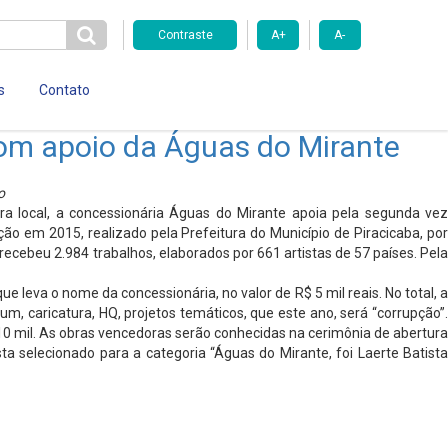
Contraste
A+
A-
s
Contato
com apoio da Águas do Mirante
o
ra local, a concessionária Águas do Mirante apoia pela segunda vez
o em 2015, realizado pela Prefeitura do Município de Piracicaba, por
ecebeu 2.984 trabalhos, elaborados por 661 artistas de 57 países. Pela
 leva o nome da concessionária, no valor de R$ 5 mil reais. No total, a
um, caricatura, HQ, projetos temáticos, que este ano, será “corrupção”.
 10 mil. As obras vencedoras serão conhecidas na cerimônia de abertura
a selecionado para a categoria “Águas do Mirante, foi Laerte Batista