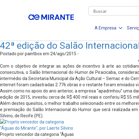
A Empresa
Servi
42ª edição do Salão Internacion
Postado por paintbox em 24/ago/2015 -
Com o objetivo de integrar as ações de incentivo à arte ao cotidi
consecutiva, o Salão Internacional do Humor de Piracicaba, consider
intermédio da Secretaria Municipal da Ação Cultural – Semac e do Cent
internet foram cadastradas 2.776 obras e o restante foram enviados via
Assim como no apoio do ano anterior, a empresa “apadrinhou” uma das ca
edição de 2015, investiu cerca de R$ 400 mil reais e conferiu R$ 55 mi
Além destes quesitos, o melhor trabalho selecionado entre os melhores
e premiação do Salão Internacional do Humor que será realizada em 22
Silvino, de Recife (PE).
Projeto vencedor da categoria “Águas