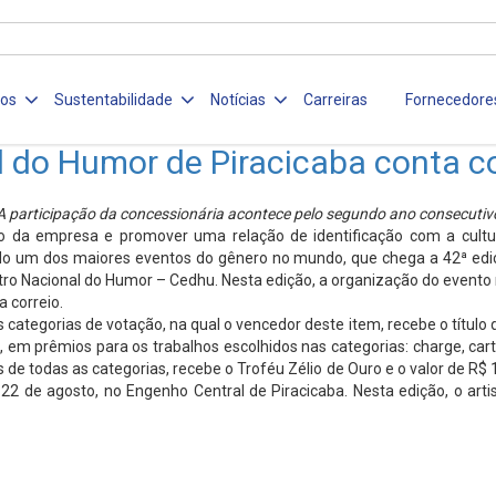
ços
Sustentabilidade
Notícias
Carreiras
Fornecedore
al do Humor de Piracicaba conta 
A participação da concessionária acontece pelo segundo ano consecutiv
ano da empresa e promover uma relação de identificação com a cultu
ado um dos maiores eventos do gênero no mundo, que chega a 42ª ediçã
ro Nacional do Humor – Cedhu. Nesta edição, a organização do evento r
 correio.
tegorias de votação, na qual o vencedor deste item, recebe o título que
l, em prêmios para os trabalhos escolhidos nas categorias: charge, cart
 de todas as categorias, recebe o Troféu Zélio de Ouro e o valor de R$
 de agosto, no Engenho Central de Piracicaba. Nesta edição, o artist