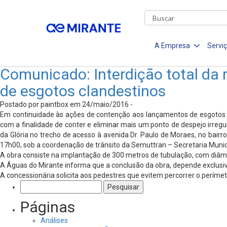
A Empresa
Servi
Comunicado: Interdição total da
de esgotos clandestinos
Postado por paintbox em 24/maio/2016 -
Em continuidade às ações de contenção aos lançamentos de esgotos c
com a finalidade de conter e eliminar mais um ponto de despejo irregul
da Glória no trecho de acesso à avenida Dr. Paulo de Moraes, no bairro
17h00, sob a coordenação de trânsito da Semuttran – Secretaria Munici
A obra consiste na implantação de 300 metros de tubulação, com diâm
A Águas do Mirante informa que a conclusão da obra, depende exclusi
A concessionária solicita aos pedestres que evitem percorrer o perím
Pesquisar
por:
Páginas
Análises