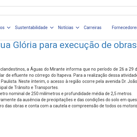
ços
Sustentabilidade
Notícias
Carreiras
Fornecedore
 rua Glória para execução de obr
landestinos, a Águas do Mirante informa que no período de 26 a 29 d
ar de efluente no córrego do Itapeva. Para a realização dessa atividad
 Paulista. Neste ínterim, o acesso à região ocorre pela avenida Dr. Jo
pal de Trânsito e Transportes.
etro nominal de 250 milímetros e profundidade média de 2,5 metros.
vamente da ausência de precipitações e das condições do solo em ques
etro das obras e conta com a cautela e compreensão de todos os motor