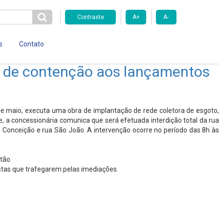
Contraste
A+
A-
s
Contato
as de contenção aos lançamentos
e maio, executa uma obra de implantação de rede coletora de esgoto,
e, a concessionária comunica que será efetuada interdição total da rua
ão Conceição e rua São João. A intervenção ocorre no período das 8h às
tão.
istas que trafegarem pelas imediações.