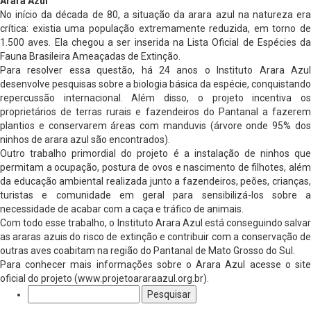
Arara Azul
No início da década de 80, a situação da arara azul na natureza era
crítica: existia uma população extremamente reduzida, em torno de
1.500 aves. Ela chegou a ser inserida na Lista Oficial de Espécies da
Fauna Brasileira Ameaçadas de Extinção.
Para resolver essa questão, há 24 anos o Instituto Arara Azul
desenvolve pesquisas sobre a biologia básica da espécie, conquistando
repercussão internacional. Além disso, o projeto incentiva os
proprietários de terras rurais e fazendeiros do Pantanal a fazerem
plantios e conservarem áreas com manduvis (árvore onde 95% dos
ninhos de arara azul são encontrados).
Outro trabalho primordial do projeto é a instalação de ninhos que
permitam a ocupação, postura de ovos e nascimento de filhotes, além
da educação ambiental realizada junto a fazendeiros, peões, crianças,
turistas e comunidade em geral para sensibilizá-los sobre a
necessidade de acabar com a caça e tráfico de animais.
Com todo esse trabalho, o Instituto Arara Azul está conseguindo salvar
as araras azuis do risco de extinção e contribuir com a conservação de
outras aves coabitam na região do Pantanal de Mato Grosso do Sul.
Para conhecer mais informações sobre o Arara Azul acesse o site
oficial do projeto (www.projetoararaazul.org.br).
Pesquisar
por: