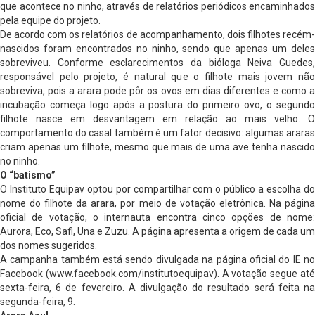
que acontece no ninho, através de relatórios periódicos encaminhados
pela equipe do projeto.
De acordo com os relatórios de acompanhamento, dois filhotes recém-
nascidos foram encontrados no ninho, sendo que apenas um deles
sobreviveu. Conforme esclarecimentos da bióloga Neiva Guedes,
responsável pelo projeto, é natural que o filhote mais jovem não
sobreviva, pois a arara pode pôr os ovos em dias diferentes e como a
incubação começa logo após a postura do primeiro ovo, o segundo
filhote nasce em desvantagem em relação ao mais velho. O
comportamento do casal também é um fator decisivo: algumas araras
criam apenas um filhote, mesmo que mais de uma ave tenha nascido
no ninho.
O “batismo”
O Instituto Equipav optou por compartilhar com o público a escolha do
nome do filhote da arara, por meio de votação eletrônica. Na página
oficial de votação, o internauta encontra cinco opções de nome:
Aurora, Eco, Safi, Una e Zuzu. A página apresenta a origem de cada um
dos nomes sugeridos.
A campanha também está sendo divulgada na página oficial do IE no
Facebook (www.facebook.com/institutoequipav). A votação segue até
sexta-feira, 6 de fevereiro. A divulgação do resultado será feita na
segunda-feira, 9.