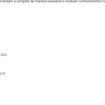
aprendam a competir de maneira saudável e recebam conhecimentos nas
OAIS
EGEA