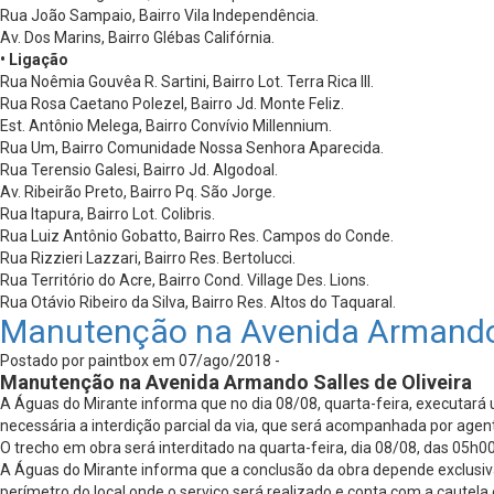
Rua João Sampaio, Bairro Vila Independência.
Av. Dos Marins, Bairro Glébas Califórnia.
• Ligação
Rua Noêmia Gouvêa R. Sartini, Bairro Lot. Terra Rica III.
Rua Rosa Caetano Polezel, Bairro Jd. Monte Feliz.
Est. Antônio Melega, Bairro Convívio Millennium.
Rua Um, Bairro Comunidade Nossa Senhora Aparecida.
Rua Terensio Galesi, Bairro Jd. Algodoal.
Av. Ribeirão Preto, Bairro Pq. São Jorge.
Rua Itapura, Bairro Lot. Colibris.
Rua Luiz Antônio Gobatto, Bairro Res. Campos do Conde.
Rua Rizzieri Lazzari, Bairro Res. Bertolucci.
Rua Território do Acre, Bairro Cond. Village Des. Lions.
Rua Otávio Ribeiro da Silva, Bairro Res. Altos do Taquaral.
Manutenção na Avenida Armando S
Postado por paintbox em 07/ago/2018 -
Manutenção na Avenida Armando Salles de Oliveira
A Águas do Mirante informa que no dia 08/08, quarta-feira, executará 
necessária a interdição parcial da via, que será acompanhada por agent
O trecho em obra será interditado na quarta-feira, dia 08/08, das 05h00
A Águas do Mirante informa que a conclusão da obra depende exclusiva
perímetro do local onde o serviço será realizado e conta com a caute