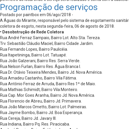
Programação de serviços
Postado por paintbox em 06/ago/2018 -
A Águas do Mirante, responsável pelo sistema de esgotamento sanitári
coletora de esgoto, nesta segunda-feira, 06 de agosto de 2018.
• Desobstrução de Rede Coletora
Rua André Ferraz Sampaio, Bairro Lot. Alto Sta. Tereza.
Trv. Sebastião Cláudio Maciel, Bairro Cidade Jardim.
Rua Fernando Lopes, Bairro Paulicéia.
Rua Itapetininga, Bairro Lot. Tatuapé.
Rua João Galzerani, Bairro Res. Serra Verde.
Rua Nelson Furlan, Bairro Res. Água Branca I.
Rua Dr. Otávio Teixeira Mendes, Bairro Jd. Nova América.
Rua Amadeu Castanho, Bairro Vila Fátima.
Rua Antônio Ferraz de Arruda, Bairro Res 1º de Maio.
Rua Mathias Schimidt, Bairro Vila Monteiro.
Rua Cap. Mor Goes Aranha, Bairro Jd. Nova América.
Rua Florencio de Abreu, Bairro Jd. Primavera.
Rua João Marcos Ometto, Bairro Lot. Palmeiras.
Rua Jayme Bombo, Bairro Jd. Boa Esperança.
Rua Cereja, Bairro Jd. Javary III.
Rua Indiana, Bairro Pq. Res. Piracicaba.