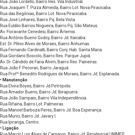
Rua João Lordello, Bairro Res. Vila Industrial.
Rua Joaquim T. Pizza Almeida, Bairro Lot. Nova Piracicaba.
Rua das Begônias, Bairro Lot. Nova Piracicaba.
Rua José Linhares, Bairro Pq. Bela Vista.
Rua Eulálio Barrios Nogueira, Bairro Pq. São Mateus.
Av. Fioravante Cenedesi, Bairro Ártemis.
Rua Antônio Bueno Godoy, Bairro Jd. Itaicaba.
Est. Dr. Plínio Alves de Moraes, Bairro Anhumas.
Rua Fernando Cardinalli, Bairro Conj. Hab. Santa Maria.
Rua Giordano Boscolo, Bairro Res. Parque Jupiá.
Av. Dr. Cândido de Faria Alvim, Bairro Res. Paineiras.
Rua João F. Pecorari, Bairro Jaraguá.
Rua Profº Benedito Rodrigues de Moraes, Bairro Jd. Esplanada.
• Manutenção
Rua Elvira Boyes, Bairro Jd.Petrópolis.
Rua Amador Bueno, Bairro Jd. Ibirapuera.
Rua João Sampaio, Bairro Vila Independência.
Rua Rifaina, Bairro Lot. Palmeiras.
Rua Manoel Barboza Peres, Bairro Jd. Boa Esperança.
Rua Murici, Bairro Jd. Javary I.
Rua Ipiranga, Centro.
• Ligação
Rua Marcio Luiz Alves de Camargo, Bairro Jd. Residencial UNIMEP.