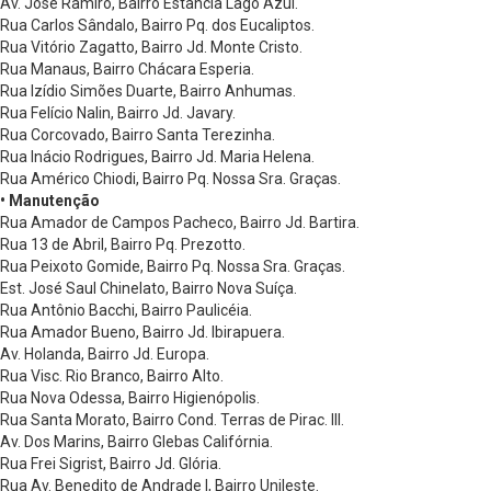
Av. José Ramiro, Bairro Estância Lago Azul.
Rua Carlos Sândalo, Bairro Pq. dos Eucaliptos.
Rua Vitório Zagatto, Bairro Jd. Monte Cristo.
Rua Manaus, Bairro Chácara Esperia.
Rua Izídio Simões Duarte, Bairro Anhumas.
Rua Felício Nalin, Bairro Jd. Javary.
Rua Corcovado, Bairro Santa Terezinha.
Rua Inácio Rodrigues, Bairro Jd. Maria Helena.
Rua Américo Chiodi, Bairro Pq. Nossa Sra. Graças.
• Manutenção
Rua Amador de Campos Pacheco, Bairro Jd. Bartira.
Rua 13 de Abril, Bairro Pq. Prezotto.
Rua Peixoto Gomide, Bairro Pq. Nossa Sra. Graças.
Est. José Saul Chinelato, Bairro Nova Suíça.
Rua Antônio Bacchi, Bairro Paulicéia.
Rua Amador Bueno, Bairro Jd. Ibirapuera.
Av. Holanda, Bairro Jd. Europa.
Rua Visc. Rio Branco, Bairro Alto.
Rua Nova Odessa, Bairro Higienópolis.
Rua Santa Morato, Bairro Cond. Terras de Pirac. III.
Av. Dos Marins, Bairro Glebas Califórnia.
Rua Frei Sigrist, Bairro Jd. Glória.
Rua Av. Benedito de Andrade I, Bairro Unileste.