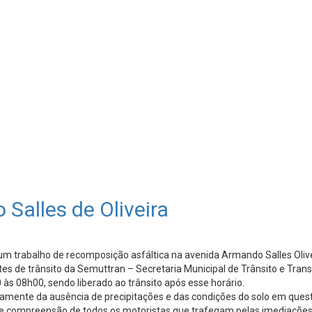
alles de Oliveira
um trabalho de recomposição asfáltica na avenida Armando Salles Olive
es de trânsito da Semuttran – Secretaria Municipal de Trânsito e Trans
 às 08h00, sendo liberado ao trânsito após esse horário.
mente da ausência de precipitações e das condições do solo em questã
la e compreensão de todos os motoristas que trafegam pelas imediações