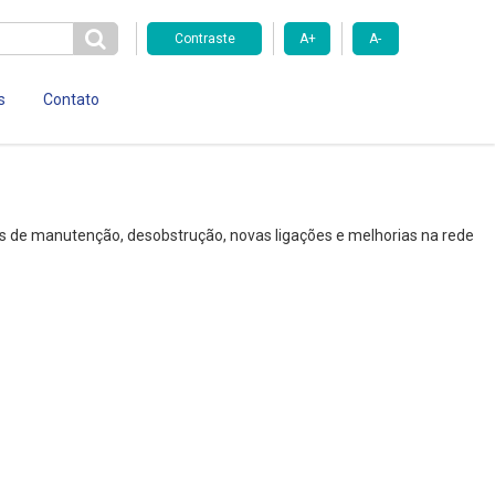
Contraste
A+
A-
s
Contato
ços de manutenção, desobstrução, novas ligações e melhorias na rede