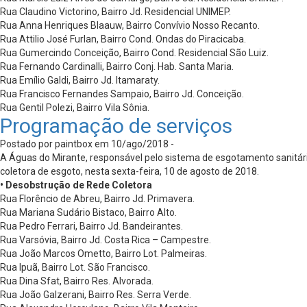
Rua Claudino Victorino, Bairro Jd. Residencial UNIMEP.
Rua Anna Henriques Blaauw, Bairro Convívio Nosso Recanto.
Rua Attilio José Furlan, Bairro Cond. Ondas do Piracicaba.
Rua Gumercindo Conceição, Bairro Cond. Residencial São Luiz.
Rua Fernando Cardinalli, Bairro Conj. Hab. Santa Maria.
Rua Emílio Galdi, Bairro Jd. Itamaraty.
Rua Francisco Fernandes Sampaio, Bairro Jd. Conceição.
Rua Gentil Polezi, Bairro Vila Sônia.
Programação de serviços
Postado por paintbox em 10/ago/2018 -
A Águas do Mirante, responsável pelo sistema de esgotamento sanitári
coletora de esgoto, nesta sexta-feira, 10 de agosto de 2018.
• Desobstrução de Rede Coletora
Rua Florêncio de Abreu, Bairro Jd. Primavera.
Rua Mariana Sudário Bistaco, Bairro Alto.
Rua Pedro Ferrari, Bairro Jd. Bandeirantes.
Rua Varsóvia, Bairro Jd. Costa Rica – Campestre.
Rua João Marcos Ometto, Bairro Lot. Palmeiras.
Rua Ipuã, Bairro Lot. São Francisco.
Rua Dina Sfat, Bairro Res. Alvorada.
Rua João Galzerani, Bairro Res. Serra Verde.