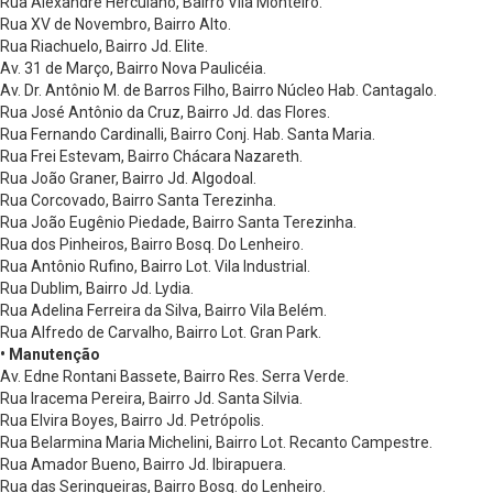
Rua Alexandre Herculano, Bairro Vila Monteiro.
Rua XV de Novembro, Bairro Alto.
Rua Riachuelo, Bairro Jd. Elite.
Av. 31 de Março, Bairro Nova Paulicéia.
Av. Dr. Antônio M. de Barros Filho, Bairro Núcleo Hab. Cantagalo.
Rua José Antônio da Cruz, Bairro Jd. das Flores.
Rua Fernando Cardinalli, Bairro Conj. Hab. Santa Maria.
Rua Frei Estevam, Bairro Chácara Nazareth.
Rua João Graner, Bairro Jd. Algodoal.
Rua Corcovado, Bairro Santa Terezinha.
Rua João Eugênio Piedade, Bairro Santa Terezinha.
Rua dos Pinheiros, Bairro Bosq. Do Lenheiro.
Rua Antônio Rufino, Bairro Lot. Vila Industrial.
Rua Dublim, Bairro Jd. Lydia.
Rua Adelina Ferreira da Silva, Bairro Vila Belém.
Rua Alfredo de Carvalho, Bairro Lot. Gran Park.
• Manutenção
Av. Edne Rontani Bassete, Bairro Res. Serra Verde.
Rua Iracema Pereira, Bairro Jd. Santa Silvia.
Rua Elvira Boyes, Bairro Jd. Petrópolis.
Rua Belarmina Maria Michelini, Bairro Lot. Recanto Campestre.
Rua Amador Bueno, Bairro Jd. Ibirapuera.
Rua das Seringueiras, Bairro Bosq. do Lenheiro.