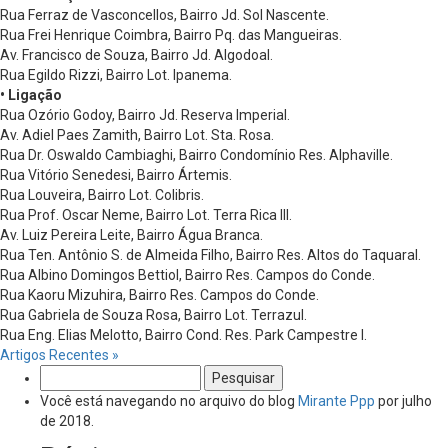
Rua Ferraz de Vasconcellos, Bairro Jd. Sol Nascente.
Rua Frei Henrique Coimbra, Bairro Pq. das Mangueiras.
Av. Francisco de Souza, Bairro Jd. Algodoal.
Rua Egildo Rizzi, Bairro Lot. Ipanema.
• Ligação
Rua Ozório Godoy, Bairro Jd. Reserva Imperial.
Av. Adiel Paes Zamith, Bairro Lot. Sta. Rosa.
Rua Dr. Oswaldo Cambiaghi, Bairro Condomínio Res. Alphaville.
Rua Vitório Senedesi, Bairro Ártemis.
Rua Louveira, Bairro Lot. Colibris.
Rua Prof. Oscar Neme, Bairro Lot. Terra Rica III.
Av. Luiz Pereira Leite, Bairro Água Branca.
Rua Ten. Antônio S. de Almeida Filho, Bairro Res. Altos do Taquaral.
Rua Albino Domingos Bettiol, Bairro Res. Campos do Conde.
Rua Kaoru Mizuhira, Bairro Res. Campos do Conde.
Rua Gabriela de Souza Rosa, Bairro Lot. Terrazul.
Rua Eng. Elias Melotto, Bairro Cond. Res. Park Campestre I.
Artigos Recentes »
Pesquisar
por:
Você está navegando no arquivo do blog
Mirante Ppp
por julho
de 2018.