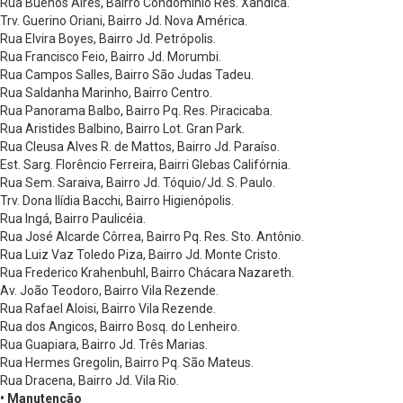
Rua Buenos Aires, Bairro Condomínio Res. Xandica.
Trv. Guerino Oriani, Bairro Jd. Nova América.
Rua Elvira Boyes, Bairro Jd. Petrópolis.
Rua Francisco Feio, Bairro Jd. Morumbi.
Rua Campos Salles, Bairro São Judas Tadeu.
Rua Saldanha Marinho, Bairro Centro.
Rua Panorama Balbo, Bairro Pq. Res. Piracicaba.
Rua Aristides Balbino, Bairro Lot. Gran Park.
Rua Cleusa Alves R. de Mattos, Bairro Jd. Paraíso.
Est. Sarg. Florêncio Ferreira, Bairri Glebas Califórnia.
Rua Sem. Saraiva, Bairro Jd. Tóquio/Jd. S. Paulo.
Trv. Dona Ilídia Bacchi, Bairro Higienópolis.
Rua Ingá, Bairro Paulicéia.
Rua José Alcarde Côrrea, Bairro Pq. Res. Sto. Antônio.
Rua Luiz Vaz Toledo Piza, Bairro Jd. Monte Cristo.
Rua Frederico Krahenbuhl, Bairro Chácara Nazareth.
Av. João Teodoro, Bairro Vila Rezende.
Rua Rafael Aloisi, Bairro Vila Rezende.
Rua dos Angicos, Bairro Bosq. do Lenheiro.
Rua Guapiara, Bairro Jd. Três Marias.
Rua Hermes Gregolin, Bairro Pq. São Mateus.
Rua Dracena, Bairro Jd. Vila Rio.
• Manutenção