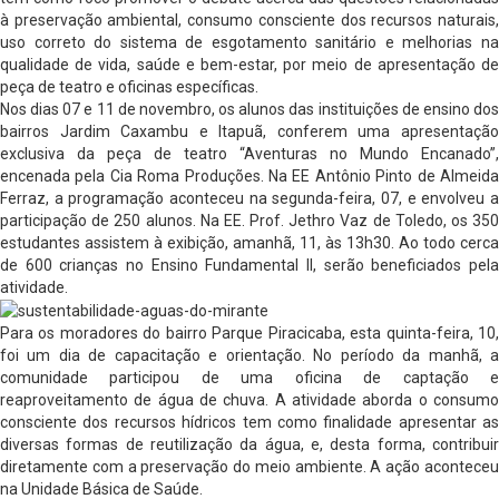
à preservação ambiental, consumo consciente dos recursos naturais,
uso correto do sistema de esgotamento sanitário e melhorias na
qualidade de vida, saúde e bem-estar, por meio de apresentação de
peça de teatro e oficinas específicas.
Nos dias 07 e 11 de novembro, os alunos das instituições de ensino dos
bairros Jardim Caxambu e Itapuã, conferem uma apresentação
exclusiva da peça de teatro “Aventuras no Mundo Encanado”,
encenada pela Cia Roma Produções. Na EE Antônio Pinto de Almeida
Ferraz, a programação aconteceu na segunda-feira, 07, e envolveu a
participação de 250 alunos. Na EE. Prof. Jethro Vaz de Toledo, os 350
estudantes assistem à exibição, amanhã, 11, às 13h30. Ao todo cerca
de 600 crianças no Ensino Fundamental II, serão beneficiados pela
atividade.
Para os moradores do bairro Parque Piracicaba, esta quinta-feira, 10,
foi um dia de capacitação e orientação. No período da manhã, a
comunidade participou de uma oficina de captação e
reaproveitamento de água de chuva. A atividade aborda o consumo
consciente dos recursos hídricos tem como finalidade apresentar as
diversas formas de reutilização da água, e, desta forma, contribuir
diretamente com a preservação do meio ambiente. A ação aconteceu
na Unidade Básica de Saúde.