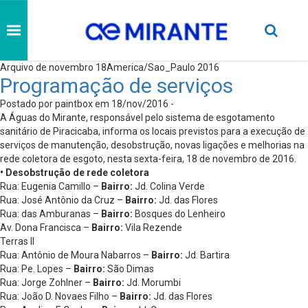
Arquivo de novembro 18America/Sao_Paulo 2016
Programação de serviços
Postado por paintbox em 18/nov/2016 -
A Águas do Mirante, responsável pelo sistema de esgotamento
sanitário de Piracicaba, informa os locais previstos para a execução de
serviços de manutenção, desobstrução, novas ligações e melhorias na
rede coletora de esgoto, nesta sexta-feira, 18 de novembro de 2016.
• Desobstrução de rede coletora
Rua: Eugenia Camillo –
Bairro:
Jd. Colina Verde
Rua: José Antônio da Cruz –
Bairro:
Jd. das Flores
Rua: das Amburanas –
Bairro:
Bosques do Lenheiro
Av. Dona Francisca –
Bairro:
Vila Rezende
Terras II
Rua: Antônio de Moura Nabarros –
Bairro:
Jd. Bartira
Rua: Pe. Lopes –
Bairro:
São Dimas
Rua: Jorge Zohlner –
Bairro:
Jd. Morumbi
Rua: João D. Novaes Filho –
Bairro:
Jd. das Flores