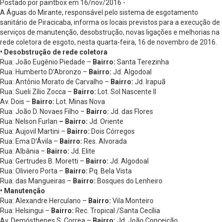
Postado por paintbox em 16/nov/2016 -
A Águas do Mirante, responsável pelo sistema de esgotamento
sanitário de Piracicaba, informa os locais previstos para a execução de
serviços de manutenção, desobstrução, novas ligações e melhorias na
rede coletora de esgoto, nesta quarta-feira, 16 de novembro de 2016.
• Desobstrução de rede coletora
Rua: João Eugênio Piedade –
Bairro:
Santa Terezinha
Rua: Humberto D’Abronzo –
Bairro:
Jd. Algodoal
Rua: Antônio Morato de Carvalho –
Bairro:
Jd. Irapuã
Rua: Sueli Zílio Zocca –
Bairro:
Lot. Sol Nascente II
Av. Dois –
Bairro:
Lot. Minas Nova
Rua: João D. Novaes Filho –
Bairro:
Jd. das Flores
Rua: Nelson Furlan
– Bairro:
Jd. Oriente
Rua: Aujovil Martini –
Bairro:
Dois Córregos
Rua: Ema D’Ávila –
Bairro:
Res. Alvorada
Rua: Albânia –
Bairro:
Jd. Elite
Rua: Gertrudes B. Moretti –
Bairro:
Jd. Algodoal
Rua: Oliviero Porta –
Bairro:
Pq. Bela Vista
Rua: das Mangueiras –
Bairro:
Bosques do Lenheiro
• Manutenção
Rua: Alexandre Herculano –
Bairro:
Vila Monteiro
Rua: Helsingui –
Bairro:
Rec. Tropical /Santa Cecília
Av. Demósthenes S. Correa –
Bairro:
Jd. João Conceição