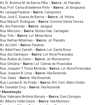
Av. Dr. Antônio M. de Barros Filho –
Bairro:
Jd. Planalto
Rua: Prof. Carlos Brasiliense Pinto –
Bairro:
Jd. Ibirapuera
Av. Laranjal Paulista –
Bairro:
Campestre
Rua: José C. Soares de Barros –
Bairro:
Jd. Vitória
Rua: Maria R. Rodrigues –
Bairro:
Convívio Santa Tereza
Av. dos Patriotas –
Bairro:
Jaraguá
Rua: Mercúrio –
Bairro:
Núcleo Hab. Cantagalo
Rua: Três –
Bairro:
Lot. Minas Nova
Rua: Nathan Mitelman –
Bairro:
Jd. Planalto
Av. do Café –
Bairro:
Paulista
Av. Adiel Paes Zamith –
Bairro:
Lot. Santa Rosa
Rua: dos Sanhaços –
Bairro:
Lot. Nova Piracicaba
Rua: Acácio do Canto –
Bairro:
Jd. Monumento
Rua: Getulina –
Bairro:
Lot. Colinas do Piracicaba
Rua: Joaquim T. Pizza Almeida –
Bairro:
Lot. Nova Piracicaba
Rua: Joaquim B. Lima –
Bairro:
Vila Rezende
Trav. Salaz –
Bairro:
Vila Rezende
Rua: Lourdes B. do Prado –
Bairro:
N.H. Com. Mário Dedini
Av. Oswaldo Cruz –
Bairro:
Vila Rezende
• Manutenção
Rua: Valeriano Antônio Benato –
Bairro:
Dois Córregos
Av. Alberto Vollet Sachs –
Bairro:
Vila Monteiro