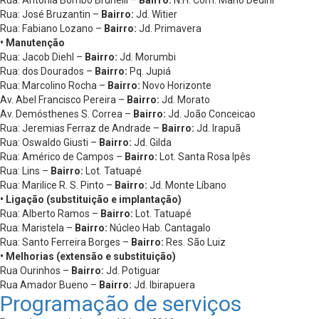
Rua: José Bruzantin –
Bairro:
Jd. Witier
Rua: Fabiano Lozano –
Bairro:
Jd. Primavera
• Manutenção
Rua: Jacob Diehl –
Bairro:
Jd. Morumbi
Rua: dos Dourados –
Bairro:
Pq. Jupiá
Rua: Marcolino Rocha –
Bairro:
Novo Horizonte
Av. Abel Francisco Pereira –
Bairro:
Jd. Morato
Av. Demósthenes S. Correa –
Bairro:
Jd. João Conceicao
Rua: Jeremias Ferraz de Andrade –
Bairro:
Jd. Irapuã
Rua: Oswaldo Giusti –
Bairro:
Jd. Gilda
Rua: Américo de Campos –
Bairro:
Lot. Santa Rosa Ipês
Rua: Lins –
Bairro:
Lot. Tatuapé
Rua: Marilice R. S. Pinto –
Bairro:
Jd. Monte Líbano
• Ligação (substituição e implantação)
Rua: Alberto Ramos –
Bairro:
Lot. Tatuapé
Rua: Maristela –
Bairro:
Núcleo Hab. Cantagalo
Rua: Santo Ferreira Borges –
Bairro:
Res. São Luiz
• Melhorias (extensão e substituição)
Rua Ourinhos –
Bairro:
Jd. Potiguar
Rua Amador Bueno –
Bairro:
Jd. Ibirapuera
Programação de serviços