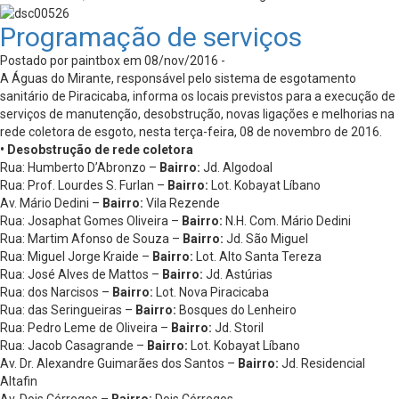
Programação de serviços
Postado por paintbox em 08/nov/2016 -
A Águas do Mirante, responsável pelo sistema de esgotamento
sanitário de Piracicaba, informa os locais previstos para a execução de
serviços de manutenção, desobstrução, novas ligações e melhorias na
rede coletora de esgoto, nesta terça-feira, 08 de novembro de 2016.
• Desobstrução de rede coletora
Rua: Humberto D’Abronzo –
Bairro:
Jd. Algodoal
Rua: Prof. Lourdes S. Furlan –
Bairro:
Lot. Kobayat Líbano
Av. Mário Dedini –
Bairro:
Vila Rezende
Rua: Josaphat Gomes Oliveira –
Bairro:
N.H. Com. Mário Dedini
Rua: Martim Afonso de Souza –
Bairro:
Jd. São Miguel
Rua: Miguel Jorge Kraide –
Bairro:
Lot. Alto Santa Tereza
Rua: José Alves de Mattos –
Bairro:
Jd. Astúrias
Rua: dos Narcisos –
Bairro:
Lot. Nova Piracicaba
Rua: das Seringueiras –
Bairro:
Bosques do Lenheiro
Rua: Pedro Leme de Oliveira –
Bairro:
Jd. Storil
Rua: Jacob Casagrande –
Bairro:
Lot. Kobayat Líbano
Av. Dr. Alexandre Guimarães dos Santos –
Bairro:
Jd. Residencial
Altafin