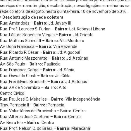
serviços de manutenção, desobstrução, novas ligações e melhorias na
rede coletora de esgoto, nesta quinta-feira, 10 de novembro de 2016.
• Desobstrução de rede coletora
Rua: Amêndoas –
Bairro:
Jd. Javary III
Rua: Prof. Lourdes S. Furlan –
Bairro:
Lot. Kobayat Líbano
Rua: Lásaro Benedicto Viegas –
Bairro:
Jd. Oriente
Rua: Mathias Schimidt –
Bairro:
Vila Monteiro
Av. Dona Francisca –
Bairro:
Vila Rezende
Rua: Ricardo P. César –
Bairro:
Jd. Algodoal
Rua: Antônio Mazzonetto –
Bairro:
Jd. Astúrias
Av. São Paulo –
Bairro:
Pauliceia
Rua: Francisco Gorga –
Bairro:
Jd. Sônia
Rua: Oswaldo Giusti –
Bairro:
Jd. Gilda
Rua: Frei Silvino Brancatti –
Bairro:
Jd. Astúrias
Rua: XV de Novembro –
Bairro:
Alto
Centro Cívico
Rua: Pe. José C. Meirelles –
Bairro:
Vila Independência
Trav. Pompeia II –
Bairro:
Pompeia
Rua: Voluntários de Piracicaba – Bairro: Centro
Rua: Alferes José Caetano –
Bairro:
Centro
Av. Beira Rio –
Bairro:
Centro
Rua: Prof. Nelson C. do Brasil –
Bairro:
Maracanã