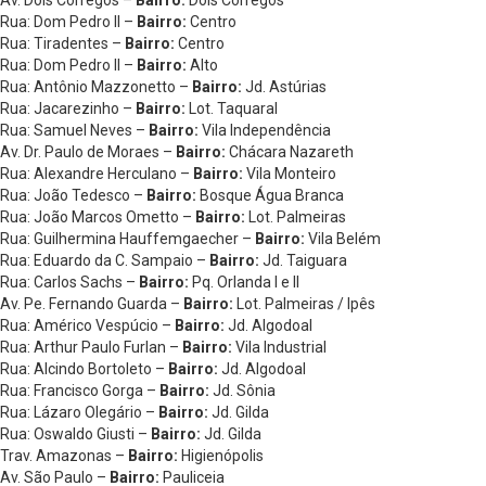
Av. Dois Córregos –
Bairro:
Dois Córregos
Rua: Dom Pedro II –
Bairro:
Centro
Rua: Tiradentes –
Bairro:
Centro
Rua: Dom Pedro II –
Bairro:
Alto
Rua: Antônio Mazzonetto –
Bairro:
Jd. Astúrias
Rua: Jacarezinho –
Bairro:
Lot. Taquaral
Rua: Samuel Neves –
Bairro:
Vila Independência
Av. Dr. Paulo de Moraes –
Bairro:
Chácara Nazareth
Rua: Alexandre Herculano –
Bairro:
Vila Monteiro
Rua: João Tedesco –
Bairro:
Bosque Água Branca
Rua: João Marcos Ometto –
Bairro:
Lot. Palmeiras
Rua: Guilhermina Hauffemgaecher –
Bairro:
Vila Belém
Rua: Eduardo da C. Sampaio –
Bairro:
Jd. Taiguara
Rua: Carlos Sachs –
Bairro:
Pq. Orlanda I e II
Av. Pe. Fernando Guarda –
Bairro:
Lot. Palmeiras / Ipês
Rua: Américo Vespúcio –
Bairro:
Jd. Algodoal
Rua: Arthur Paulo Furlan –
Bairro:
Vila Industrial
Rua: Alcindo Bortoleto –
Bairro:
Jd. Algodoal
Rua: Francisco Gorga –
Bairro:
Jd. Sônia
Rua: Lázaro Olegário –
Bairro:
Jd. Gilda
Rua: Oswaldo Giusti –
Bairro:
Jd. Gilda
Trav. Amazonas –
Bairro:
Higienópolis
Av. São Paulo –
Bairro:
Pauliceia