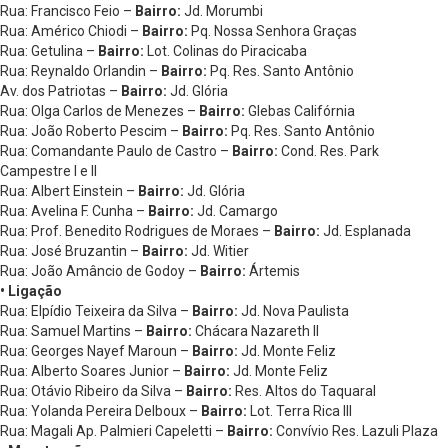
Rua: Francisco Feio –
Bairro:
Jd. Morumbi
Rua: Américo Chiodi –
Bairro:
Pq. Nossa Senhora Graças
Rua: Getulina –
Bairro:
Lot. Colinas do Piracicaba
Rua: Reynaldo Orlandin –
Bairro:
Pq. Res. Santo Antônio
Av. dos Patriotas –
Bairro:
Jd. Glória
Rua: Olga Carlos de Menezes –
Bairro:
Glebas Califórnia
Rua: João Roberto Pescim –
Bairro:
Pq. Res. Santo Antônio
Rua: Comandante Paulo de Castro –
Bairro:
Cond. Res. Park
Campestre I e II
Rua: Albert Einstein –
Bairro:
Jd. Glória
Rua: Avelina F. Cunha –
Bairro:
Jd. Camargo
Rua: Prof. Benedito Rodrigues de Moraes –
Bairro:
Jd. Esplanada
Rua: José Bruzantin –
Bairro:
Jd. Witier
Rua: João Amâncio de Godoy –
Bairro:
Ártemis
• Ligação
Rua: Elpídio Teixeira da Silva –
Bairro:
Jd. Nova Paulista
Rua: Samuel Martins –
Bairro:
Chácara Nazareth II
Rua: Georges Nayef Maroun –
Bairro:
Jd. Monte Feliz
Rua: Alberto Soares Junior –
Bairro:
Jd. Monte Feliz
Rua: Otávio Ribeiro da Silva –
Bairro:
Res. Altos do Taquaral
Rua: Yolanda Pereira Delboux –
Bairro:
Lot. Terra Rica III
Rua: Magali Ap. Palmieri Capeletti –
Bairro:
Convívio Res. Lazuli Plaza