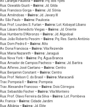
Av. Laranjal Paulista –
Bairro:
Pq. dos Ypês
Rua: Oswaldo Giusti –
Bairro:
Jd. Gilda
Rua: Francisco Gorga –
Bairro:
Jd. Sônia
Rua: Amêndoas –
Bairro:
Jd. Javary III
Av. São Paulo –
Bairro:
Pauliceia
Rua: Prof. Lourdes S. Furlan –
Bairro:
Lot. Kobayat Líbano
Rua: Lásaro Benedicto Viegas –
Bairro:
Jd. Oriente
Rua: Humberto D’Abronzo –
Bairro:
Jd. Algodoal
Rua: João Roberto Pescim –
Bairro:
Pq. Res. Santo Antônio
Rua: Dom Pedro II –
Bairro:
Alto
Av. Dona Francisca –
Bairro:
Vila Rezende
Rua: Maria Nazareth –
Bairro:
Jaraguá
Rua: Nova York –
Bairro:
Pq. Água Branca
Rua: Amador de Campos Pacheco –
Bairro:
Jd. Bartira
Rua: Alferes José Caetano –
Bairro:
Centro
Rua: Benjamin Constant –
Bairro:
Centro
Rua: Prof. Nelson C. do Brasil –
Bairro:
Maracanã
Trav. Pompeia II –
Bairro:
Pompeia
Trav. Alexandre Francoso –
Bairro:
Dois Córregos
Rua: Sebastião Fischer –
Bairro:
Vila Monteiro
Rua: Prof. Olavo Ferreira da Silva –
Bairro:
Lot. Pombeva
Av. Franca –
Bairro:
Cidade Jardim
Rua: Albânia –
Bairro:
Jd. Elite