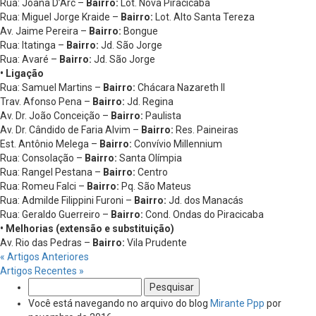
Rua: Joana D’Arc –
Bairro:
Lot. Nova Piracicaba
Rua: Miguel Jorge Kraide –
Bairro:
Lot. Alto Santa Tereza
Av. Jaime Pereira –
Bairro:
Bongue
Rua: Itatinga –
Bairro:
Jd. São Jorge
Rua: Avaré –
Bairro:
Jd. São Jorge
• Ligação
Rua: Samuel Martins –
Bairro:
Chácara Nazareth II
Trav. Afonso Pena –
Bairro:
Jd. Regina
Av. Dr. João Conceição –
Bairro:
Paulista
Av. Dr. Cândido de Faria Alvim –
Bairro:
Res. Paineiras
Est. Antônio Melega –
Bairro:
Convívio Millennium
Rua: Consolação –
Bairro:
Santa Olímpia
Rua: Rangel Pestana –
Bairro:
Centro
Rua: Romeu Falci –
Bairro:
Pq. São Mateus
Rua: Admilde Filippini Furoni –
Bairro:
Jd. dos Manacás
Rua: Geraldo Guerreiro –
Bairro:
Cond. Ondas do Piracicaba
• Melhorias (extensão e substituição)
Av. Rio das Pedras –
Bairro:
Vila Prudente
« Artigos Anteriores
Artigos Recentes »
Pesquisar
por:
Você está navegando no arquivo do blog
Mirante Ppp
por