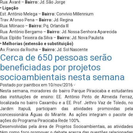
Rua: Avaré –
Bairro:
Jd. São Jorge
• Ligação
Est. Antônio Melega –
Bairro:
Convívio Millennium
Trav. Afonso Pena –
Bairro:
Jd. Regina
Rua: Mônaco –
Bairro:
Pq. Orlanda III
Rua: Antônio Bergamo –
Bairro:
Jd. Nossa Senhora Aparecida
Rua: Elpídio Teixeira da Silva –
Bairro:
Jd. Nova Paulista
• Melhorias (extensão e substituição)
Av. Franco da Rocha –
Bairro:
Jd. Sol Nascente
Cerca de 650 pessoas serão
beneficiadas por projetos
socioambientais nesta semana
Postado por paintbox em 10/nov/2016 -
Nesta semana, moradores do bairro Parque Piracicaba e estudantes
das instituições de ensino: EE. Antônio Pinto de Almeida Ferraz,
localizada no bairro Caxambu e a EE. Prof. Jethro Vaz de Toledo, no
Jardim Itapuã, participam das atividades promovidas pela
concessionária Águas do Mirante. As ações integram o pacote de
ações do Programa Piracicaba Rede 100%.
Desenvolvidas pela área de Projetos Socioambientais, as atividades
têm como foco promover o debate acerca das questões relacionadas