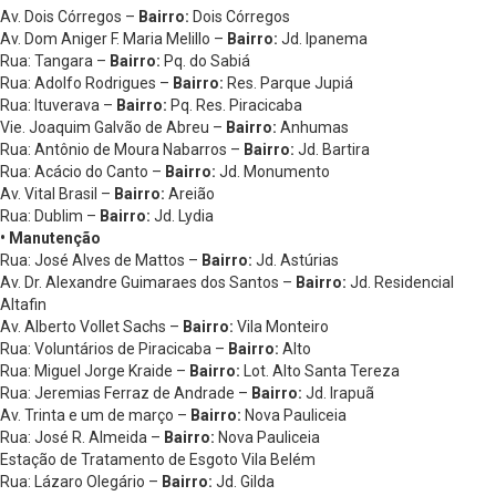
Av. Dois Córregos –
Bairro:
Dois Córregos
Av. Dom Aniger F. Maria Melillo –
Bairro:
Jd. Ipanema
Rua: Tangara –
Bairro:
Pq. do Sabiá
Rua: Adolfo Rodrigues –
Bairro:
Res. Parque Jupiá
Rua: Ituverava –
Bairro:
Pq. Res. Piracicaba
Vie. Joaquim Galvão de Abreu –
Bairro:
Anhumas
Rua: Antônio de Moura Nabarros –
Bairro:
Jd. Bartira
Rua: Acácio do Canto –
Bairro:
Jd. Monumento
Av. Vital Brasil –
Bairro:
Areião
Rua: Dublim –
Bairro:
Jd. Lydia
• Manutenção
Rua: José Alves de Mattos –
Bairro:
Jd. Astúrias
Av. Dr. Alexandre Guimaraes dos Santos –
Bairro:
Jd. Residencial
Altafin
Av. Alberto Vollet Sachs –
Bairro:
Vila Monteiro
Rua: Voluntários de Piracicaba –
Bairro:
Alto
Rua: Miguel Jorge Kraide –
Bairro:
Lot. Alto Santa Tereza
Rua: Jeremias Ferraz de Andrade –
Bairro:
Jd. Irapuã
Av. Trinta e um de março –
Bairro:
Nova Pauliceia
Rua: José R. Almeida –
Bairro:
Nova Pauliceia
Estação de Tratamento de Esgoto Vila Belém
Rua: Lázaro Olegário –
Bairro:
Jd. Gilda