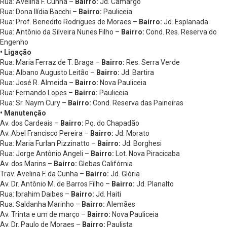
Rua: Avelina F. Cunha –
Bairro:
Jd. Camargo
Rua: Dona Ilídia Bacchi –
Bairro:
Pauliceia
Rua: Prof. Benedito Rodrigues de Moraes –
Bairro:
Jd. Esplanada
Rua: Antônio da Silveira Nunes Filho –
Bairro:
Cond. Res. Reserva do
Engenho
• Ligação
Rua: Maria Ferraz de T. Braga –
Bairro:
Res. Serra Verde
Rua: Albano Augusto Leitão –
Bairro:
Jd. Bartira
Rua: José R. Almeida –
Bairro:
Nova Pauliceia
Rua: Fernando Lopes –
Bairro:
Pauliceia
Rua: Sr. Naym Cury –
Bairro:
Cond. Reserva das Paineiras
• Manutenção
Av. dos Cardeais –
Bairro:
Pq. do Chapadão
Av. Abel Francisco Pereira –
Bairro:
Jd. Morato
Rua: Maria Furlan Pizzinatto –
Bairro:
Jd. Borghesi
Rua: Jorge Antônio Angeli –
Bairro:
Lot. Nova Piracicaba
Av. dos Marins –
Bairro:
Glebas Califórnia
Trav. Avelina F. da Cunha –
Bairro:
Jd. Glória
Av. Dr. Antônio M. de Barros Filho –
Bairro:
Jd. Planalto
Rua: Ibrahim Daibes –
Bairro:
Jd. Haiti
Rua: Saldanha Marinho –
Bairro:
Alemães
Av. Trinta e um de março –
Bairro:
Nova Pauliceia
Av. Dr. Paulo de Moraes –
Bairro:
Paulista