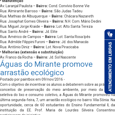
• Manutenção
Av. Laranjal Paulista –
Bairro:
Cond. Convívio Bonne Vie
Rua: Almirante Barroso –
Bairro:
São Judas Tadeu
Rua: Mathias de Albuquerque –
Bairro:
Chácara Nazareth
Rua: Josaphat Gomes Oliveira –
Bairro:
N.H. Com. Mário Dedini
Rua: Miguel Jorge Kraide –
Bairro:
Lot. Alto Santa Tereza
Rua: Santo André –
Bairro:
Jd. Elite
Rua: Américo de Campos –
Bairro:
Lot. Santa Rosa Ipês
Rua: Admilde Filippini Furoni –
Bairro:
Jd. dos Manacás
Rua: Antônio Diniz –
Bairro:
Lot. Nova Piracicaba
• Melhorias (extensão e substituição)
Av. Franco da Rocha –
Bairro:
Jd. Sol Nascente
Águas do Mirante promove
arrastão ecológico
Postado por paintbox em 09/nov/2016 -
Com o objetivo de incentivar os alunos a debaterem sobre as práticas e
conceitos de preservação do meio ambiente, por meio da coleta
seletiva do lixo e consumo coletivo, a Águas do Mirante promoveu na
última segunda-feira, 7, um arrastão ecológico no bairro Vila Sônia. Na
oportunidade, cerca de 60 estudantes do Ensino Fundamental II, da
instituição da EE. Prof. Maria de Lourdes Silveira Consentino