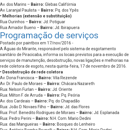
Av. dos Marins –
Bairro:
Glebas Califórnia
Av. Laranjal Paulista –
Bairro:
Pq. dos Ypês
• Melhorias (extensão e substituição)
Rua Ourinhos –
Bairro:
Jd. Potiguar
Rua Amador Bueno –
Bairro:
Jd. Ibirapuera
Programação de serviços
Postado por paintbox em 17/nov/2016 -
A Águas do Mirante, responsável pelo sistema de esgotamento
sanitário de Piracicaba, informa os locais previstos para a execução de
serviços de manutenção, desobstrução, novas ligações e melhorias na
rede coletora de esgoto, nesta quinta-feira, 17 de novembro de 2016.
• Desobstrução de rede coletora
Av. Dona Francisca –
Bairro:
Vila Rezende
Av. Dr. Paulo de Moraes –
Bairro:
Chácara Nazareth
Rua: Nelson Furlan –
Bairro:
Jd. Oriente
Rua: Milton F. de Arruda –
Bairro:
Pq. Peória
Av. dos Cardeais –
Bairro:
Pq. do Chapadão
Rua: João D. Novaes Filho –
Bairro:
Jd. das Flores
Rua: Prof. Benedito Rodrigues de Moraes –
Bairro:
Jd. Esplanada
Rua: Pedro Perini –
Bairro:
N.H. Com. Mario Dedini
Rua: das Mangueiras –
Bairro:
Bosques do Lenheiro
Rua: Antônia Bombo Brunelli –
Bairro:
N.H. Com. Mario Dedini