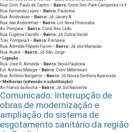
Rua: Com. Paulo de Castro –
Bairro:
Cond. Res. Park Campestre I e II
Rua: Fernando Lopes –
Bairro:
Paulicéia
Rua: Amêndoas –
Bairro:
Jd. Javary III
Rua: das Andorinhas –
Bairro:
Lot. Nova Piracicaba
Av. Pompeia –
Bairro:
Cond. Res. Leão
Rua: Eugênia Camillo –
Bairro:
Jd. Colina Verde
Trav. Pompeia II –
Bairro:
Pompeia
Rua: Admilde Filippini Furoni –
Bairro:
Jd. dos Manacás
Rua: Avaré –
Bairro:
Jd. São Jorge
• Ligação
Rua: José R. Almeida –
Bairro:
Nova Pauliceia
Est. Antônio Melega –
Bairro:
Conv. Millennium
Rua: Antônio Bergamo –
Bairro:
Jd. Nossa Senhora Aparecida
• Melhorias (extensão e substituição)
Av. Franco da Rocha –
Bairro:
Jd. Sol Nascente
Comunicado: Interrupção de
obras de modernização e
ampliação do sistema de
esgotamento sanitário da região