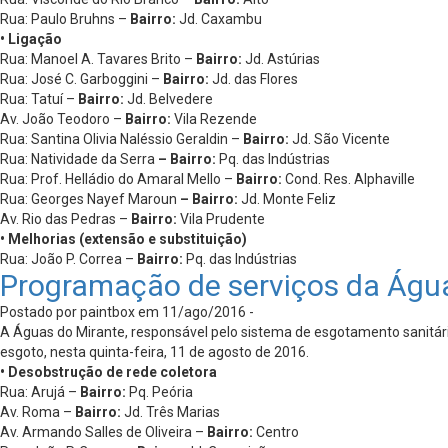
Rua: Paulo Bruhns –
Bairro:
Jd. Caxambu
• Ligação
Rua: Manoel A. Tavares Brito –
Bairro:
Jd. Astúrias
Rua: José C. Garboggini –
Bairro:
Jd. das Flores
Rua: Tatuí –
Bairro:
Jd. Belvedere
Av. João Teodoro –
Bairro:
Vila Rezende
Rua: Santina Olivia Naléssio Geraldin –
Bairro:
Jd. São Vicente
Rua: Natividade da Serra
– Bairro:
Pq. das Indústrias
Rua: Prof. Helládio do Amaral Mello –
Bairro:
Cond. Res. Alphaville
Rua: Georges Nayef Maroun
– Bairro:
Jd. Monte Feliz
Av. Rio das Pedras –
Bairro:
Vila Prudente
• Melhorias (extensão e substituição)
Rua: João P. Correa –
Bairro:
Pq. das Indústrias
Programação de serviços da Águ
Postado por paintbox em 11/ago/2016 -
A Águas do Mirante, responsável pelo sistema de esgotamento sanitário
esgoto, nesta quinta-feira, 11 de agosto de 2016.
• Desobstrução de rede coletora
Rua: Arujá –
Bairro:
Pq. Peória
Av. Roma –
Bairro:
Jd. Três Marias
Av. Armando Salles de Oliveira –
Bairro:
Centro