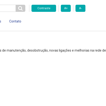
Contraste
A+
A-
s
Contato
os de manutenção, desobstrução, novas ligações e melhorias na rede de