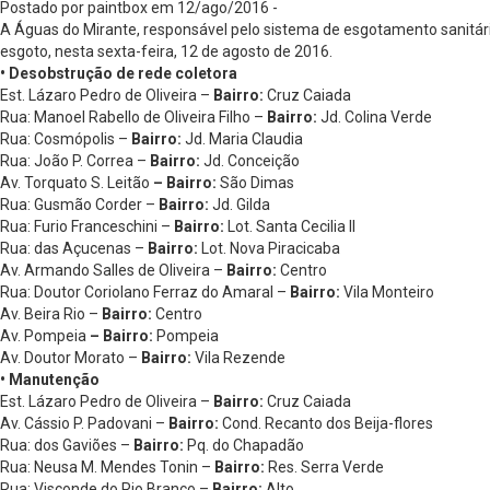
Postado por paintbox em 12/ago/2016 -
A Águas do Mirante, responsável pelo sistema de esgotamento sanitário
esgoto, nesta sexta-feira, 12 de agosto de 2016.
• Desobstrução de rede coletora
Est. Lázaro Pedro de Oliveira –
Bairro:
Cruz Caiada
Rua: Manoel Rabello de Oliveira Filho –
Bairro:
Jd. Colina Verde
Rua: Cosmópolis –
Bairro:
Jd. Maria Claudia
Rua: João P. Correa –
Bairro:
Jd. Conceição
Av. Torquato S. Leitão
– Bairro:
São Dimas
Rua: Gusmão Corder –
Bairro:
Jd. Gilda
Rua: Furio Franceschini –
Bairro:
Lot. Santa Cecilia II
Rua: das Açucenas –
Bairro:
Lot. Nova Piracicaba
Av. Armando Salles de Oliveira –
Bairro:
Centro
Rua: Doutor Coriolano Ferraz do Amaral –
Bairro:
Vila Monteiro
Av. Beira Rio –
Bairro:
Centro
Av. Pompeia
– Bairro:
Pompeia
Av. Doutor Morato –
Bairro:
Vila Rezende
• Manutenção
Est. Lázaro Pedro de Oliveira –
Bairro:
Cruz Caiada
Av. Cássio P. Padovani –
Bairro:
Cond. Recanto dos Beija-flores
Rua: dos Gaviões –
Bairro:
Pq. do Chapadão
Rua: Neusa M. Mendes Tonin –
Bairro:
Res. Serra Verde
Rua: Visconde do Rio Branco –
Bairro:
Alto