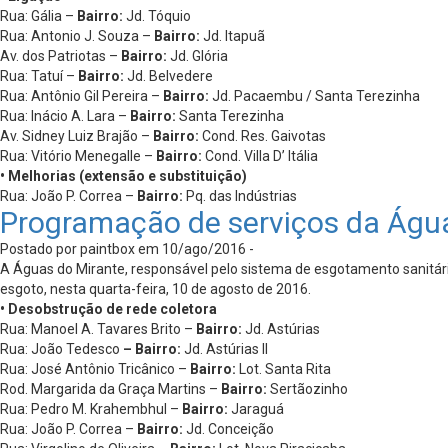
Rua: Gália –
Bairro:
Jd. Tóquio
Rua: Antonio J. Souza –
Bairro:
Jd. Itapuã
Av. dos Patriotas –
Bairro:
Jd. Glória
Rua: Tatuí –
Bairro:
Jd. Belvedere
Rua: Antônio Gil Pereira –
Bairro:
Jd. Pacaembu / Santa Terezinha
Rua: Inácio A. Lara –
Bairro:
Santa Terezinha
Av. Sidney Luiz Brajão –
Bairro:
Cond. Res. Gaivotas
Rua: Vitório Menegalle –
Bairro:
Cond. Villa D’ Itália
• Melhorias (extensão e substituição)
Rua: João P. Correa –
Bairro:
Pq. das Indústrias
Programação de serviços da Águ
Postado por paintbox em 10/ago/2016 -
A Águas do Mirante, responsável pelo sistema de esgotamento sanitário
esgoto, nesta quarta-feira, 10 de agosto de 2016.
• Desobstrução de rede coletora
Rua: Manoel A. Tavares Brito –
Bairro:
Jd. Astúrias
Rua: João Tedesco
– Bairro:
Jd. Astúrias II
Rua: José Antônio Tricânico –
Bairro:
Lot. Santa Rita
Rod. Margarida da Graça Martins –
Bairro:
Sertãozinho
Rua: Pedro M. Krahembhul –
Bairro:
Jaraguá
Rua: João P. Correa –
Bairro:
Jd. Conceição