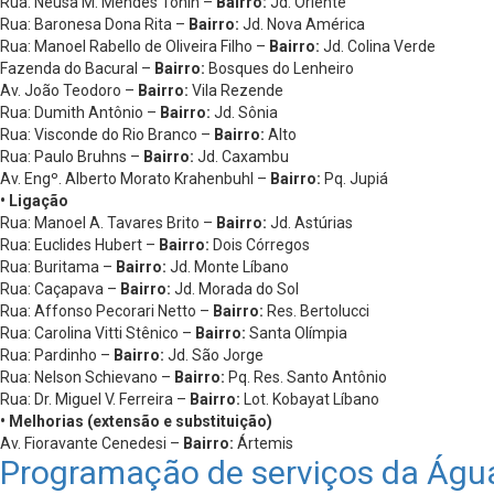
Rua: Neusa M. Mendes Tonin –
Bairro:
Jd. Oriente
Rua: Baronesa Dona Rita –
Bairro:
Jd. Nova América
Rua: Manoel Rabello de Oliveira Filho –
Bairro:
Jd. Colina Verde
Fazenda do Bacural –
Bairro:
Bosques do Lenheiro
Av. João Teodoro –
Bairro:
Vila Rezende
Rua: Dumith Antônio –
Bairro:
Jd. Sônia
Rua: Visconde do Rio Branco –
Bairro:
Alto
Rua: Paulo Bruhns –
Bairro:
Jd. Caxambu
Av. Engº. Alberto Morato Krahenbuhl –
Bairro:
Pq. Jupiá
• Ligação
Rua: Manoel A. Tavares Brito –
Bairro:
Jd. Astúrias
Rua: Euclides Hubert –
Bairro:
Dois Córregos
Rua: Buritama –
Bairro:
Jd. Monte Líbano
Rua: Caçapava –
Bairro:
Jd. Morada do Sol
Rua: Affonso Pecorari Netto –
Bairro:
Res. Bertolucci
Rua: Carolina Vitti Stênico –
Bairro:
Santa Olímpia
Rua: Pardinho –
Bairro:
Jd. São Jorge
Rua: Nelson Schievano –
Bairro:
Pq. Res. Santo Antônio
Rua: Dr. Miguel V. Ferreira –
Bairro:
Lot. Kobayat Líbano
• Melhorias (extensão e substituição)
Av. Fioravante Cenedesi –
Bairro:
Ártemis
Programação de serviços da Águ