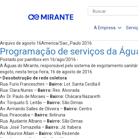
A Empresa
Servi
Arquivo de agosto 16America/Sao_Paulo 2016
Programação de serviços da Águ
Postado por paintbox em 16/ago/2016 -
A Águas do Mirante, responsável pelo sistema de esgotamento sanitário
esgoto, nesta terça-feira, 16 de agosto de 2016.
• Desobstrução de rede coletora
Rua: Furio Franceschini –
Bairro:
Lot. Santa Cecília II
Rua: Clara Nunes –
Bairro:
Res. Alvorada
Av. Dr. Paulo de Moraes –
Bairro:
Chácara Nazareth
Av. Torquato S. Leitão –
Bairro:
São Dimas
Av. Armando Salles de Oliveira –
Bairro:
Centro
Rua: Piracicaba –
Bairro:
Ibitiruna
Rua: Ajudante Albano
– Bairro:
São Dimas
Rua: José Tomazella –
Bairro:
Jd. Itabera
Av. Maurice Allain –
Bairro:
Vila Rezende