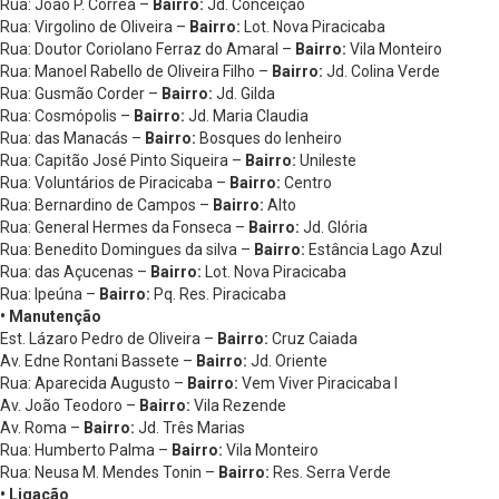
Rua: João P. Correa –
Bairro:
Jd. Conceição
Rua: Virgolino de Oliveira –
Bairro:
Lot. Nova Piracicaba
Rua: Doutor Coriolano Ferraz do Amaral –
Bairro:
Vila Monteiro
Rua: Manoel Rabello de Oliveira Filho –
Bairro:
Jd. Colina Verde
Rua: Gusmão Corder –
Bairro:
Jd. Gilda
Rua: Cosmópolis –
Bairro:
Jd. Maria Claudia
Rua: das Manacás –
Bairro:
Bosques do lenheiro
Rua: Capitão José Pinto Siqueira –
Bairro:
Unileste
Rua: Voluntários de Piracicaba –
Bairro:
Centro
Rua: Bernardino de Campos –
Bairro:
Alto
Rua: General Hermes da Fonseca –
Bairro:
Jd. Glória
Rua: Benedito Domingues da silva –
Bairro:
Estância Lago Azul
Rua: das Açucenas –
Bairro:
Lot. Nova Piracicaba
Rua: Ipeúna –
Bairro:
Pq. Res. Piracicaba
• Manutenção
Est. Lázaro Pedro de Oliveira –
Bairro:
Cruz Caiada
Av. Edne Rontani Bassete –
Bairro:
Jd. Oriente
Rua: Aparecida Augusto –
Bairro:
Vem Viver Piracicaba I
Av. João Teodoro –
Bairro:
Vila Rezende
Av. Roma –
Bairro:
Jd. Três Marias
Rua: Humberto Palma –
Bairro:
Vila Monteiro
Rua: Neusa M. Mendes Tonin –
Bairro:
Res. Serra Verde
• Ligação