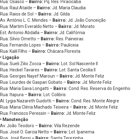
Rua: Osasco –
Bairro:
Pq. Res. Piracicaba
Rua: Raul Ataíde –
Bairro:
Jd. Maria Claudia
Rua: Raios de Sol –
Bairro:
Jd. Gilda
Av. Antônio L. C. Mendes –
Bairro:
Jd. João Conceição
Rua: Martim Everaldo Netto –
Bairro:
Jd. Morato
Est. Antonio Abdalla –
Bairro:
Jd. Califórnia
Rua: Silvio Ometto –
Bairro:
Res. Paineiras
Rua: Fernando Lopes –
Bairro:
Pauliceia
Rua: Kalil Filho –
Bairro:
Chácara Floresta
• Ligação
Rua: Sueli Zilio Zocca –
Bairro:
Lot. Sol Nascente II
Rua: Heckel Tavares –
Bairro:
Lot. Santa Cecilia II
Rua: Georges Nayef Maroun –
Bairro:
Jd. Monte Feliz
Rua: Lourdes de Gaspari Gobato –
Bairro:
Jd. Monte Feliz
Rua: Maria Gava Longatti –
Bairro:
Cond. Res. Reserva do Engenho
Rua: Itapura –
Bairro:
Lot. Colibris
Al. Lygia Nazareth Guidotti –
Bairro:
Cond. Res. Monte Alegre
Rua: Maria Cléria Machado Teixeira –
Bairro:
Jd. Monte Feliz
Rua: Francisco Peressin –
Bairro:
Jd. Monte Feliz
• Manutenção
Av. João Teodoro –
Bairro:
Vila Rezende
Rua: José O. Garcia Netto
– Bairro:
Lot. Ipanema
Rua: José Bessi
– Bairro:
Santa Terezinha