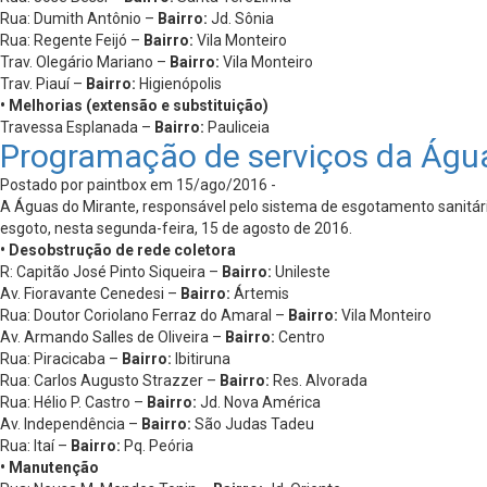
Rua: Dumith Antônio –
Bairro:
Jd. Sônia
Rua: Regente Feijó –
Bairro:
Vila Monteiro
Trav. Olegário Mariano –
Bairro:
Vila Monteiro
Trav. Piauí –
Bairro:
Higienópolis
• Melhorias (extensão e substituição)
Travessa Esplanada –
Bairro:
Pauliceia
Programação de serviços da Águ
Postado por paintbox em 15/ago/2016 -
A Águas do Mirante, responsável pelo sistema de esgotamento sanitário
esgoto, nesta segunda-feira, 15 de agosto de 2016.
• Desobstrução de rede coletora
R: Capitão José Pinto Siqueira –
Bairro:
Unileste
Av. Fioravante Cenedesi –
Bairro:
Ártemis
Rua: Doutor Coriolano Ferraz do Amaral –
Bairro:
Vila Monteiro
Av. Armando Salles de Oliveira –
Bairro:
Centro
Rua: Piracicaba –
Bairro:
Ibitiruna
Rua: Carlos Augusto Strazzer –
Bairro:
Res. Alvorada
Rua: Hélio P. Castro –
Bairro:
Jd. Nova América
Av. Independência –
Bairro:
São Judas Tadeu
Rua: Itaí –
Bairro:
Pq. Peória
• Manutenção