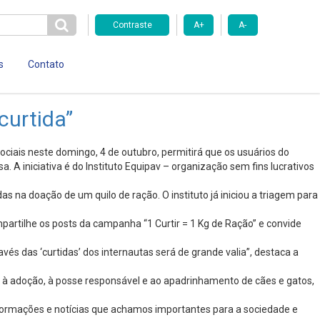
Contraste
A+
A-
s
Contato
curtida”
ciais neste domingo, 4 de outubro, permitirá que os usuários do
A iniciativa é do Instituto Equipav – organização sem fins lucrativos
s na doação de um quilo de ração. O instituto já iniciou a triagem para
artilhe os posts da campanha “1 Curtir = 1 Kg de Ração” e convide
és das ‘curtidas’ dos internautas será de grande valia”, destaca a
 à adoção, à posse responsável e ao apadrinhamento de cães e gatos,
informações e notícias que achamos importantes para a sociedade e