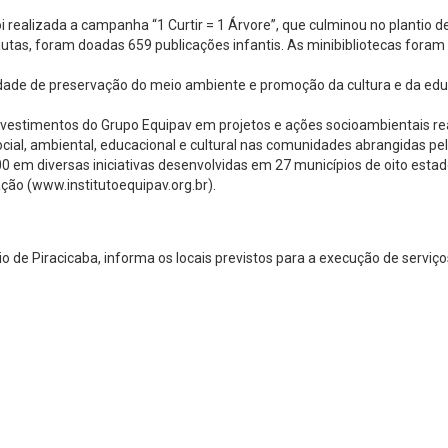
foi realizada a campanha “1 Curtir = 1 Árvore”, que culminou no planti
rnautas, foram doadas 659 publicações infantis. As minibibliotecas fo
de de preservação do meio ambiente e promoção da cultura e da educa
investimentos do Grupo Equipav em projetos e ações socioambientais real
social, ambiental, educacional e cultural nas comunidades abrangidas 
0 em diversas iniciativas desenvolvidas em 27 municípios de oito esta
ação (www.institutoequipav.org.br).
 de Piracicaba, informa os locais previstos para a execução de serviç