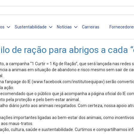
ços
Sustentabilidade
Notícias
Carreiras
Fornecedore
lo de ração para abrigos a cada “
 a campanha “1 Curtir = 1 Kg de Ração”, que será lançada nas redes so
cia a animais em situação de abandono e risco mesmo sem sair de casa. 
l.
 na fanpage do IE (www.facebook.com/institutoequipav) serão convertida
da ação.
comendado que o público que já acompanha a página oficial do IE comp
nto pela proteção e pelo bem-estar animal.
ho diário junto aos animais resgatados. Com certeza, nossa apoio atrav
mações importantes ligadas ao bem-estar dos animais, como incentivos
 aos maus-tratos.
ducação, cultura, saúde e sustentabilidade. Curtimos e compartilhamos 