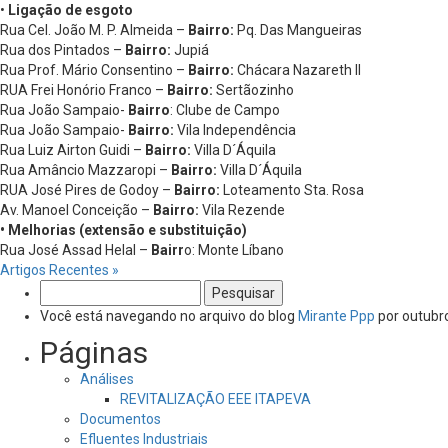
•
Ligação de esgoto
Rua Cel. João M. P. Almeida –
Bairro:
Pq. Das Mangueiras
Rua dos Pintados –
Bairro:
Jupiá
Rua Prof. Mário Consentino –
Bairro:
Chácara Nazareth II
RUA Frei Honório Franco –
Bairro:
Sertãozinho
Rua João Sampaio-
Bairro
: Clube de Campo
Rua João Sampaio-
Bairro:
Vila Independência
Rua Luiz Airton Guidi –
Bairro:
Villa D´Áquila
Rua Amâncio Mazzaropi –
Bairro:
Villa D´Áquila
RUA José Pires de Godoy –
Bairro:
Loteamento Sta. Rosa
Av. Manoel Conceição –
Bairro:
Vila Rezende
• Melhorias (extensão e substituição)
Rua José Assad Helal –
Bairr
o: Monte Líbano
Artigos Recentes »
Pesquisar
por:
Você está navegando no arquivo do blog
Mirante Ppp
por outubr
Páginas
Análises
REVITALIZAÇÃO EEE ITAPEVA
Documentos
Efluentes Industriais