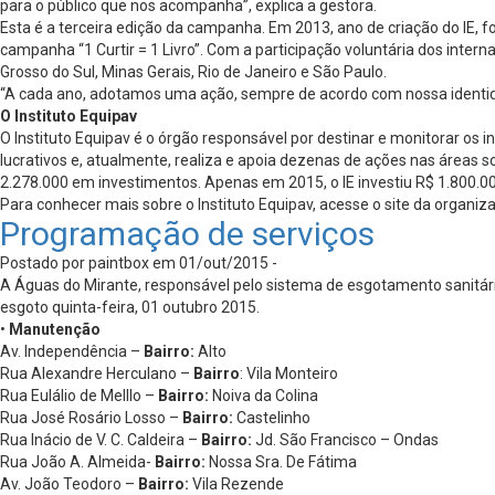
para o público que nos acompanha”, explica a gestora.
Esta é a terceira edição da campanha. Em 2013, ano de criação do IE, 
campanha “1 Curtir = 1 Livro”. Com a participação voluntária dos inte
Grosso do Sul, Minas Gerais, Rio de Janeiro e São Paulo.
“A cada ano, adotamos uma ação, sempre de acordo com nossa identida
O Instituto Equipav
O Instituto Equipav é o órgão responsável por destinar e monitorar os 
lucrativos e, atualmente, realiza e apoia dezenas de ações nas áreas 
2.278.000 em investimentos. Apenas em 2015, o IE investiu R$ 1.800.00
Para conhecer mais sobre o Instituto Equipav, acesse o site da organiz
Programação de serviços
Postado por paintbox em 01/out/2015 -
A Águas do Mirante, responsável pelo sistema de esgotamento sanitário
esgoto quinta-feira, 01 outubro 2015.
•
Manutenção
Av. Independência –
Bairro:
Alto
Rua Alexandre Herculano –
Bairro
: Vila Monteiro
Rua Eulálio de Melllo –
Bairro:
Noiva da Colina
Rua José Rosário Losso –
Bairro:
Castelinho
Rua Inácio de V. C. Caldeira –
Bairro:
Jd. São Francisco – Ondas
Rua João A. Almeida-
Bairro:
Nossa Sra. De Fátima
Av. João Teodoro –
Bairro:
Vila Rezende