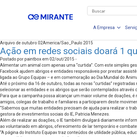
A Empresa
Servi
Arquivo de outubro 02America/Sao_Paulo 2015
Ação em redes sociais doará 1 qui
Postado por paintbox em 02/out/2015 -
Alimentar um animal com apenas uma “curtida”. Com este simples gesto,
Facebook ajudem abrigos e entidades responsáveis por prestar assistên
ligada ao Grupo Equipav – e em comemoração ao Dia Mundial do Anima
Até o próximo dia 16 de outubro, todas as novas “curtidas” registradas
selecionar as entidades e os abrigos que serão contemplados através 
Para que a campanha possa alcançar um maior volume de doações, é re
amigos, colegas de trabalho e familiares a participarem deste movime
“Sabemos que muitas entidades precisam de ajuda para realizar o trabal
gestora de investimentos sociais do IE, Patricia Menezes.
Além de realizar as doações, o IE também divulgará diariamente infor
ao voluntariado em abrigos, oferecimento de lar temporário e combate
“A página do Instituto Equipav traz conteúdos de utilidade pública, e