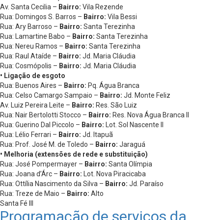
Av. Santa Cecilia –
Bairro:
Vila Rezende
Rua: Domingos S. Barros –
Bairro:
Vila Bessi
Rua: Ary Barroso –
Bairro:
Santa Terezinha
Rua: Lamartine Babo –
Bairro:
Santa Terezinha
Rua: Nereu Ramos –
Bairro:
Santa Terezinha
Rua: Raul Ataíde –
Bairro:
Jd. Maria Cláudia
Rua: Cosmópolis –
Bairro:
Jd. Maria Cláudia
• Ligação de esgoto
Rua: Buenos Aires –
Bairro:
Pq. Água Branca
Rua: Celso Camargo Sampaio –
Bairro:
Jd. Monte Feliz
Av. Luiz Pereira Leite –
Bairro:
Res. São Luiz
Rua: Nair Bertolotti Stocco –
Bairro:
Res. Nova Água Branca II
Rua: Guerino Dal Piccolo –
Bairro:
Lot. Sol Nascente II
Rua: Lélio Ferrari –
Bairro:
Jd. Itapuã
Rua: Prof. José M. de Toledo –
Bairro:
Jaraguá
• Melhoria (extensões de rede e substituição)
Rua: José Pompermayer –
Bairro:
Santa Olímpia
Rua: Joana d’Árc –
Bairro:
Lot. Nova Piracicaba
Rua: Ottília Nascimento da Silva –
Bairro:
Jd. Paraíso
Rua: Treze de Maio –
Bairro:
Alto
Santa Fé III
Programação de serviços da