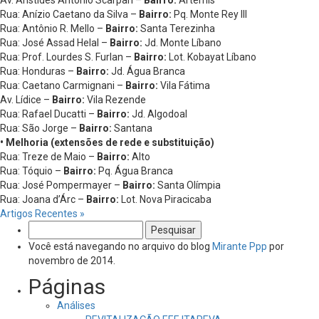
Rua: Anízio Caetano da Silva –
Bairro:
Pq. Monte Rey III
Rua: Antônio R. Mello –
Bairro:
Santa Terezinha
Rua: José Assad Helal –
Bairro:
Jd. Monte Líbano
Rua: Prof. Lourdes S. Furlan –
Bairro:
Lot. Kobayat Líbano
Rua: Honduras –
Bairro:
Jd. Água Branca
Rua: Caetano Carmignani –
Bairro:
Vila Fátima
Av. Lídice –
Bairro:
Vila Rezende
Rua: Rafael Ducatti –
Bairro:
Jd. Algodoal
Rua: São Jorge –
Bairro:
Santana
• Melhoria (extensões de rede e substituição)
Rua: Treze de Maio –
Bairro:
Alto
Rua: Tóquio –
Bairro:
Pq. Água Branca
Rua: José Pompermayer –
Bairro:
Santa Olímpia
Rua: Joana d’Árc –
Bairro:
Lot. Nova Piracicaba
Artigos Recentes »
Pesquisar
por:
Você está navegando no arquivo do blog
Mirante Ppp
por
novembro de 2014.
Páginas
Análises