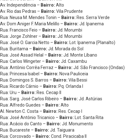
Av. Independência –
Bairro:
Alto
Av. Rio das Pedras –
Bairro:
Vila Prudente
Rua: Neusa M. Mendes Tonin –
Bairro:
Res. Serra Verde
Av. Dom Aniger F. Maria Melillo –
Bairro:
Jd. Ipanema
Rua: Francisco Feio –
Bairro:
Jd. Morumbi
Rua: Jorge Zohlner –
Bairro:
Jd. Morumbi
Rua: José O. Garcia Netto –
Bairro:
Lot. Ipanema (Planalto)
Rua: Buritama –
Bairro:
Jd. Morada do Sol
Rua: José Assad Helal –
Bairro:
Jd. Monte Líbano
Rua: Carlos Wingeter –
Bairro:
Jd. Caxambu
Rua: Antônio Corrêa Ferraz –
Bairro:
Jd. São Francisco (Ondas)
Rua: Princesa Isabel –
Bairro:
Nova Pauliceia
Rua: Domingos S. Barros –
Bairro:
Vila Bessi
Rua: Ricardo Cárnio –
Bairro:
Pq. Orlanda I
Rua: Uru –
Bairro:
Res. Cecap II
Rua: Sarg. José Carlos Ribeiro –
Bairro:
Jd. Astúrias
Rua: Alfredo Guedes –
Bairro:
Alto
Al. Newton C. Costa –
Bairro:
Res. Cecap I
Rua: José Antônio Tricanico –
Bairro:
Lot. Santa Rita
Rua: Acácio do Canto –
Bairro:
Jd. Monumento
Rua: Bucareste –
Bairro:
Jd. Taiguara
Rua: Corcovado –
Bairro:
Cond. Piracicaba II