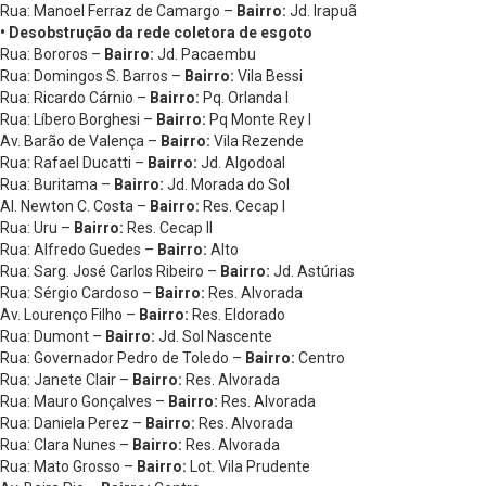
Rua: Manoel Ferraz de Camargo –
Bairro:
Jd. Irapuã
• Desobstrução da rede coletora de esgoto
Rua: Bororos –
Bairro:
Jd. Pacaembu
Rua: Domingos S. Barros –
Bairro:
Vila Bessi
Rua: Ricardo Cárnio –
Bairro:
Pq. Orlanda I
Rua: Líbero Borghesi –
Bairro:
Pq Monte Rey I
Av. Barão de Valença –
Bairro:
Vila Rezende
Rua: Rafael Ducatti –
Bairro:
Jd. Algodoal
Rua: Buritama –
Bairro:
Jd. Morada do Sol
Al. Newton C. Costa –
Bairro:
Res. Cecap I
Rua: Uru –
Bairro:
Res. Cecap II
Rua: Alfredo Guedes –
Bairro:
Alto
Rua: Sarg. José Carlos Ribeiro –
Bairro:
Jd. Astúrias
Rua: Sérgio Cardoso –
Bairro:
Res. Alvorada
Av. Lourenço Filho –
Bairro:
Res. Eldorado
Rua: Dumont –
Bairro:
Jd. Sol Nascente
Rua: Governador Pedro de Toledo –
Bairro:
Centro
Rua: Janete Clair –
Bairro:
Res. Alvorada
Rua: Mauro Gonçalves –
Bairro:
Res. Alvorada
Rua: Daniela Perez –
Bairro:
Res. Alvorada
Rua: Clara Nunes –
Bairro:
Res. Alvorada
Rua: Mato Grosso –
Bairro:
Lot. Vila Prudente