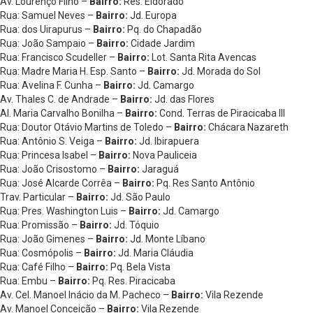
Av. Lourenço Filho –
Bairro:
Res. Eldorado
Rua: Samuel Neves –
Bairro:
Jd. Europa
Rua: dos Uirapurus –
Bairro:
Pq. do Chapadão
Rua: João Sampaio –
Bairro:
Cidade Jardim
Rua: Francisco Scudeller –
Bairro:
Lot. Santa Rita Avencas
Rua: Madre Maria H. Esp. Santo –
Bairro:
Jd. Morada do Sol
Rua: Avelina F. Cunha –
Bairro:
Jd. Camargo
Av. Thales C. de Andrade –
Bairro:
Jd. das Flores
Al. Maria Carvalho Bonilha –
Bairro:
Cond. Terras de Piracicaba III
Rua: Doutor Otávio Martins de Toledo –
Bairro:
Chácara Nazareth
Rua: Antônio S. Veiga –
Bairro:
Jd. Ibirapuera
Rua: Princesa Isabel –
Bairro:
Nova Pauliceia
Rua: João Crisostomo –
Bairro:
Jaraguá
Rua: José Alcarde Corrêa –
Bairro:
Pq. Res Santo Antônio
Trav. Particular –
Bairro:
Jd. São Paulo
Rua: Pres. Washington Luis –
Bairro:
Jd. Camargo
Rua: Promissão –
Bairro:
Jd. Tóquio
Rua: João Gimenes –
Bairro:
Jd. Monte Líbano
Rua: Cosmópolis –
Bairro:
Jd. Maria Cláudia
Rua: Café Filho –
Bairro:
Pq. Bela Vista
Rua: Embu –
Bairro:
Pq. Res. Piracicaba
Av. Cel. Manoel Inácio da M. Pacheco –
Bairro:
Vila Rezende
Av. Manoel Conceição –
Bairro:
Vila Rezende