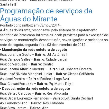
Santa Fé III
Programação de serviços da
Águas do Mirante
Postado por paintbox em 03/nov/2014 -
A Águas do Mirante, responsável pelo sistema de esgotamento
sanitário de Piracicaba, informa os locais previstos para a execução de
serviços de manutenção, desobstrução, novas ligações e melhorias na
rede de esgoto, segunda-feira 03 de novembro de 2014.
• Manutenção da rede coletora de esgoto
Rua: Jurandyr Souto –
Bairro:
Jd. Astúrias II
Rua: Campos Salles –
Bairro:
Cidade Jardim
Rua: do Vergueiro –
Bairro:
Centro
Rua: Jacanã Altair P. Guerrini –
Bairro:
Lot. Chácara Floresta
Rua: José Nivaldo Menghini Junior –
Bairro:
Glebas Califórnia
Av. José Ramiro –
Bairro:
Estância Lago Azul
Rua: Giovani Ferrazzo –
Bairro:
Pq. Monte Rey I
• Desobstrução da rede coletora de esgoto
Rua: Sérgio Cardoso –
Bairro:
Res. Alvorada
Rua: Oscar Lourenzo Fernandes –
Bairro:
Lot. Santa Cecilia II
Av. Lourenço Filho –
Bairro:
Res. Eldorado
Rua: Silva Jardim –
Bairro:
Alto