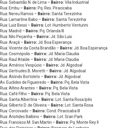
Rua: Sebastião N. de Lima –
Bairro:
Vila Industrial
Rua: Embu –
Bairro:
Pq. Res. Piracicaba
Rua: Nereu Ramos –
Bairro:
Santa Terezinha
Rua: Lamartine Babo –
Bairro:
Santa Terezinha
Rua: Luiz Bessi –
Bairro:
Lot. Humberto Venturini
Rua: Madrid –
Bairro:
Pq. Orlanda III
Rua: Nilo Peçanha –
Bairro:
Jd. São Luis
Rua: Araçá –
Bairro:
Jd. Boa Esperança
Rua: Vicente da Costa Brandão –
Bairro:
Jd. Boa Esperança
Rua: Cosmópolis –
Bairro:
Jd. Maria Claudia
Rua: Raul Ataíde –
Bairro:
Jd. Maria Claudia
Rua: Américo Vespúcio –
Bairro:
Jd. Algodoal
Rua: Gertrudes B. Moretti –
Bairro:
Jd. Algodoal
Rua: Alcindo Bortoleto –
Bairro:
Jd. Algodoal
Av. Euclides de Figueiredo –
Bairro:
Pq. Bela Vista
Rua: Altino Arantes –
Bairro:
Pq. Bela Vista
Rua: Café Filho –
Bairro:
Pq. Bela Vista
Rua: Santa Albertina –
Bairro:
Lot. Santa Rosa Ipês
Rua: Gilberto D. de Oliveira –
Bairro:
Lot. Santa Rosa
Rua: Corcovado –
Bairro:
Cond. Piracicaba III
Rua: Aristides Balbino –
Bairro:
Lot. Gran Park
Rua: Francisco M. San Martin –
Bairro:
Pq. Monte Rey II
Rua: das Paineiras –
Bairro:
Bosques do Lenheiro