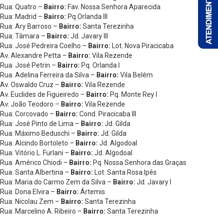
Rua: Quatro –
Bairro:
Fav. Nossa Senhora Aparecida
Rua: Madrid –
Bairro:
Pq Orlanda III
Rua: Ary Barroso –
Bairro:
Santa Terezinha
Rua: Tâmara –
Bairro:
Jd. Javary III
Rua: José Pedreira Coelho –
Bairro:
Lot. Nova Piracicaba
Av. Alexandre Petta –
Bairro:
Vila Rezende
Rua: José Petrin –
Bairro:
Pq. Orlanda I
Rua: Adelina Ferreira da Silva –
Bairro:
Vila Belém
Av. Oswaldo Cruz –
Bairro:
Vila Rezende
Av. Euclides de Figueiredo –
Bairro:
Pq. Monte Rey I
Av. João Teodoro –
Bairro:
Vila Rezende
Rua: Corcovado –
Bairro:
Cond. Piracicaba III
Rua: José Pinto de Lima –
Bairro:
Jd. Gilda
Rua: Máximo Beduschi –
Bairro:
Jd. Gilda
Rua: Alcindo Bortoleto –
Bairro:
Jd. Algodoal
Rua: Vitório L. Furlani –
Bairro:
Jd. Algodoal
Rua: Américo Chiodi –
Bairro:
Pq. Nossa Senhora das Graças
Rua: Santa Albertina –
Bairro:
Lot. Santa Rosa Ipês
Rua: Maria do Carmo Zem da Silva –
Bairro:
Jd. Javary I
Rua: Dona Elvira –
Bairro:
Ártemis
Rua: Nicolau Zem –
Bairro:
Santa Terezinha
Rua: Marcelino A. Ribeiro –
Bairro:
Santa Terezinha