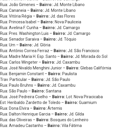
Rua: João Gimenes –
Bairro:
Jd. Monte Líbano
Rua: Cananeia –
Bairro:
Jd. Monte Líbano
Rua: Vitória Régia –
Bairro:
Jd. das Flores
Rua: Princesa Isabel –
Bairro:
Nova Pauliceia
Rua: Avelina F. Cunha –
Bairro:
Jd. Camargo
Rua: Pres. Washington Luis –
Bairro:
Jd. Camargo
Rua: Senador Saraiva –
Bairro:
Jd. Tóquio
Rua: Um –
Bairro:
Jd. Glória
Rua: Antônio Correa Ferraz –
Bairro:
Jd. São Francisco
Rua: Madre Maria H. Esp. Santo –
Bairro:
Jd. Morada do Sol
Rua: Carlos Wingeter –
Bairro:
Jd. Caxambu
Rua: José Nivaldo Menghini Junior –
Bairro:
Glebas Califórnia
Rua: Benjamin Constant –
Bairro:
Paulista
Trav. Particular –
Bairro:
Jd. São Paulo
Rua: Paulo Bruhns –
Bairro:
Jd. Caxambu
Rua: São Paulo –
Bairro:
Santana
Rua: José Pedreira Coelho –
Bairro:
Lot. Nova Piracicaba
Est. Heribaldo Zardetto de Toledo –
Bairro:
Guamium
Rua: Dona Elvira –
Bairro:
Ártemis
Rua: Dalton Henrique Garcia –
Bairro:
Jd. Gilda
Rua: das Oliveiras –
Bairro:
Bosques do Lenheiro
Rua: Amadeu Castanho –
Bairro:
Vila Fátima