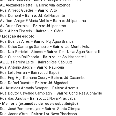
Av. Alexandre Petta –
Bairro:
Vila Rezende
Rua: Alfredo Guedes –
Bairro:
Alto
Rua: Dumont –
Bairro:
Jd. Sol Nascente
Av. Dom Aniger F. Maria Melillo –
Bairro:
Jd. Ipanema
Av. Bruno Ferraioli –
Bairro:
Jd. Ipanema
Rua: Albert Einstein –
Bairro:
Jd. Glória
• Ligação de esgoto
Rua: Buenos Aires –
Bairro:
Pq. Água Branca
Rua: Celso Camargo Sampaio –
Bairro:
Jd. Monte Feliz
Rua: Nair Bertolotti Stocco –
Bairro:
Res. Nova Água Branca II
Rua: Guerino Dal Piccolo –
Bairro:
Lot. Sol Nascente II
Av. Luiz Pereira Leite –
Bairro:
Res. São Luiz
Rua: Antônio Bacchi –
Bairro:
Pauliceia
Rua: Lelio Ferrari –
Bairro:
Jd. Itapuã
Rua: Eng. Agr. Romano Coury –
Bairro:
Jd. Caxambu
Rua: Rafael Ducatti –
Bairro:
Jd. Algodoal
Av. Aristides Antônio Scarpari –
Bairro:
Ártemis
Rua: Doutor Oswaldo Cambiaghi –
Bairro:
Cond. Res Alphaville
Rua: das Jurutis –
Bairro:
Lot. Nova Piracicaba
• Melhoria (extensões de rede e substituição)
Rua: José Pompermayer –
Bairro:
Santa Olímpia
Rua: Joana d’Árc –
Bairro:
Lot. Nova Piracicaba