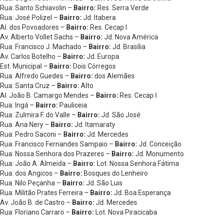
Rua: Santo Schiavolin –
Bairro:
Res. Serra Verde
Rua: José Polizel –
Bairro:
Jd. Itabera
Al. dos Povoadores –
Bairro:
Res. Cecap I
Av. Alberto Vollet Sachs –
Bairro:
Jd. Nova América
Rua: Francisco J. Machado –
Bairro:
Jd. Brasília
Av. Carlos Botelho –
Bairro:
Jd. Europa
Est. Municipal –
Bairro:
Dois Córregos
Rua: Alfredo Guedes –
Bairro:
dos Alemães
Rua: Santa Cruz –
Bairro:
Alto
Al. João B. Camargo Mendes –
Bairro:
Res. Cecap I
Rua: Ingá –
Bairro:
Pauliceia
Rua: Zulmira F. do Valle –
Bairro:
Jd. São José
Rua: Ana Nery –
Bairro:
Jd. Itamaraty
Rua: Pedro Saconi –
Bairro:
Jd. Mercedes
Rua: Francisco Fernandes Sampaio –
Bairro:
Jd. Conceição
Rua: Nossa Senhora dos Prazeres –
Bairro:
Jd. Monumento
Rua: João A. Almeida –
Bairro:
Lot. Nossa Senhora Fátima
Rua: dos Angicos –
Bairro:
Bosques do Lenheiro
Rua: Nilo Peçanha –
Bairro:
Jd. São Luis
Rua: Militão Prates Ferreira –
Bairro:
Jd. Boa Esperança
Av. João B. de Castro –
Bairro:
Jd. Mercedes
Rua: Floriano Carraro –
Bairro:
Lot. Nova Piracicaba