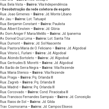
Rua: Bela Vista –
Bairro:
Vila Independência
• Desobstrução da rede coletora de esgoto
Rua: Joao Gimenes –
Bairro:
Jd. Monte Líbano
Av. Jau –
Bairro:
Lot. Tatuapé
Rua: Benjamin Constant –
Bairro:
Paulista
Rua: Albert Einstein –
Bairro:
Jd. Glória
Av. Dom Aniger F. Maria Melillo –
Bairro:
Jd. Ipanema
Av. Dorival Cruz Lima –
Bairro:
Lot. Santa Tita
Rua: Dumont –
Bairro:
Jd. Sol Nascente
Rua: Pastora Maria de O. Feliciano –
Bairro:
Jd. Algodoal
Rua: Vitorio L. Furlani –
Bairro:
Jd. Algodoal
Rua: Alcindo Bortoleto –
Bairro:
Jd. Algodoal
Rua: Gertrudes B. Moretti –
Bairro:
Jd. Algodoal
Av. Barão de Serra Negra –
Bairro:
Vila Rezende
Rua: Maria Stenico –
Bairro:
Vila Rezende
Rua: Praga –
Bairro:
Pq. Orlanda III
Rua: Zagreb –
Bairro:
Pq. Orlanda III
Rua: Madrid –
Bairro:
Pq. Orlanda III
Rua: Corcovado –
Bairro:
Cond. Piracicaba III
Rua: Francisco Fernandes Sampaio –
Bairro:
Jd. Conceição
Rua: Raios de Sol –
Bairro:
Jd. Gilda
Trav. Cosmorama –
Bairro:
Jd. Campos Eliseos