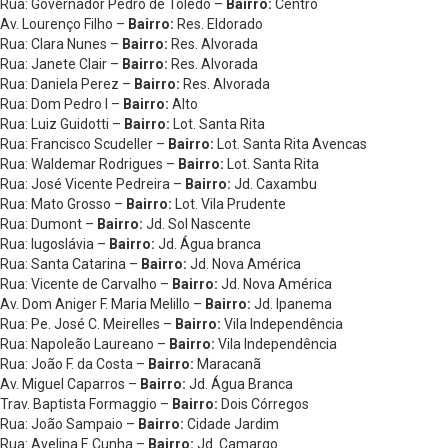
Rua: Governador Pedro de Toledo –
Bairro:
Centro
Av. Lourenço Filho –
Bairro:
Res. Eldorado
Rua: Clara Nunes –
Bairro:
Res. Alvorada
Rua: Janete Clair –
Bairro:
Res. Alvorada
Rua: Daniela Perez –
Bairro:
Res. Alvorada
Rua: Dom Pedro I –
Bairro:
Alto
Rua: Luiz Guidotti –
Bairro:
Lot. Santa Rita
Rua: Francisco Scudeller –
Bairro:
Lot. Santa Rita Avencas
Rua: Waldemar Rodrigues –
Bairro:
Lot. Santa Rita
Rua: José Vicente Pedreira –
Bairro:
Jd. Caxambu
Rua: Mato Grosso –
Bairro:
Lot. Vila Prudente
Rua: Dumont –
Bairro:
Jd. Sol Nascente
Rua: Iugoslávia –
Bairro:
Jd. Água branca
Rua: Santa Catarina –
Bairro:
Jd. Nova América
Rua: Vicente de Carvalho –
Bairro:
Jd. Nova América
Av. Dom Aniger F. Maria Melillo –
Bairro:
Jd. Ipanema
Rua: Pe. José C. Meirelles –
Bairro:
Vila Independência
Rua: Napoleão Laureano –
Bairro:
Vila Independência
Rua: João F. da Costa –
Bairro:
Maracanã
Av. Miguel Caparros –
Bairro:
Jd. Água Branca
Trav. Baptista Formaggio –
Bairro:
Dois Córregos
Rua: João Sampaio –
Bairro:
Cidade Jardim
Rua: Avelina F. Cunha –
Bairro:
Jd. Camargo