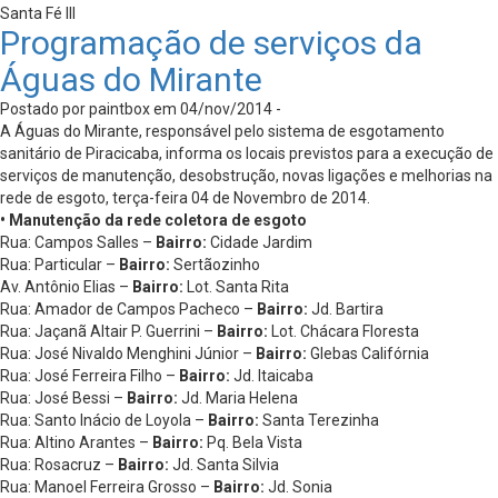
Santa Fé III
Programação de serviços da
Águas do Mirante
Postado por paintbox em 04/nov/2014 -
A Águas do Mirante, responsável pelo sistema de esgotamento
sanitário de Piracicaba, informa os locais previstos para a execução de
serviços de manutenção, desobstrução, novas ligações e melhorias na
rede de esgoto, terça-feira 04 de Novembro de 2014.
• Manutenção da rede coletora de esgoto
Rua: Campos Salles –
Bairro:
Cidade Jardim
Rua: Particular –
Bairro:
Sertãozinho
Av. Antônio Elias –
Bairro:
Lot. Santa Rita
Rua: Amador de Campos Pacheco –
Bairro:
Jd. Bartira
Rua: Jaçanã Altair P. Guerrini –
Bairro:
Lot. Chácara Floresta
Rua: José Nivaldo Menghini Júnior –
Bairro:
Glebas Califórnia
Rua: José Ferreira Filho –
Bairro:
Jd. Itaicaba
Rua: José Bessi –
Bairro:
Jd. Maria Helena
Rua: Santo Inácio de Loyola –
Bairro:
Santa Terezinha
Rua: Altino Arantes –
Bairro:
Pq. Bela Vista
Rua: Rosacruz –
Bairro:
Jd. Santa Silvia
Rua: Manoel Ferreira Grosso –
Bairro:
Jd. Sonia