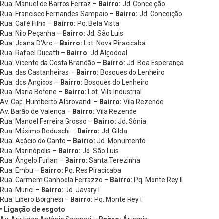
Rua: Manuel de Barros Ferraz –
Bairro:
Jd. Conceição
Rua: Francisco Fernandes Sampaio –
Bairro:
Jd. Conceição
Rua: Café Filho –
Bairro:
Pq. Bela Vista
Rua: Nilo Peçanha –
Bairro:
Jd. São Luis
Rua: Joana D’Arc –
Bairro:
Lot. Nova Piracicaba
Rua: Rafael Ducatti –
Bairro:
Jd Algodoal
Rua: Vicente da Costa Brandão –
Bairro:
Jd. Boa Esperança
Rua: das Castanheiras –
Bairro:
Bosques do Lenheiro
Rua: dos Angicos –
Bairro:
Bosques do Lenheiro
Rua: Maria Botene –
Bairro:
Lot. Vila Industrial
Av. Cap. Humberto Aldrovandi –
Bairro:
Vila Rezende
Av. Barão de Valença –
Bairro:
Vila Rezende
Rua: Manoel Ferreira Grosso –
Bairro:
Jd. Sônia
Rua: Máximo Beduschi –
Bairro:
Jd. Gilda
Rua: Acácio do Canto –
Bairro:
Jd. Monumento
Rua: Marinópolis –
Bairro:
Jd. São Luis
Rua: Ângelo Furlan –
Bairro:
Santa Terezinha
Rua: Embu –
Bairro:
Pq. Res Piracicaba
Rua: Carmem Canhoela Ferrazzo –
Bairro:
Pq. Monte Rey II
Rua: Murici –
Bairro:
Jd. Javary I
Rua: Líbero Borghesi –
Bairro:
Pq. Monte Rey I
• Ligação de esgoto
Av. Aristides Antônio Scarpari –
Bairro:
Ártemis