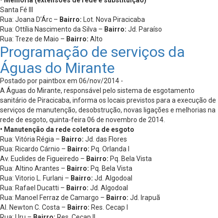
Santa Fé III
Rua: Joana D’Árc –
Bairro:
Lot. Nova Piracicaba
Rua: Ottília Nascimento da Silva –
Bairro:
Jd. Paraíso
Rua: Treze de Maio –
Bairro:
Alto
Programação de serviços da
Águas do Mirante
Postado por paintbox em 06/nov/2014 -
A Águas do Mirante, responsável pelo sistema de esgotamento
sanitário de Piracicaba, informa os locais previstos para a execução de
serviços de manutenção, desobstrução, novas ligações e melhorias na
rede de esgoto, quinta-feira 06 de novembro de 2014.
• Manutenção da rede coletora de esgoto
Rua: Vitória Régia –
Bairro:
Jd. das Flores
Rua: Ricardo Cárnio –
Bairro:
Pq. Orlanda I
Av. Euclides de Figueiredo –
Bairro:
Pq. Bela Vista
Rua: Altino Arantes –
Bairro:
Pq. Bela Vista
Rua: Vitorio L. Furlani –
Bairro:
Jd. Algodoal
Rua: Rafael Ducatti –
Bairro:
Jd. Algodoal
Rua: Manoel Ferraz de Camargo –
Bairro:
Jd. Irapuã
Al. Newton C. Costa –
Bairro:
Res. Cecap I
Rua: Uru –
Bairro:
Res. Cecap II