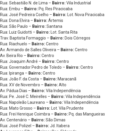
Rua: Sebastião N. de Lima –
Bairro:
Vila Industrial
Rua: Embu –
Bairro:
Pq. Res Piracicaba
Rua: José Pedreira Coelho –
Bairro:
Lot. Nova Piracicaba
Rua: Dona Elvira –
Bairro:
Ártemis
Rua: São Paulo –
Bairro:
Santana
Rua: Luiz Guidotti –
Bairro:
Lot. Santa Rita
Trav. Baptista Formaggio –
Bairro:
Dois Córregos
Rua: Riachuelo –
Bairro:
Centro
Av. Armando de Salles Oliveira –
Bairro:
Centro
Av. Beira Rio –
Bairro:
Centro
Rua: Joaquim André –
Bairro:
Centro
Rua: Governador Pedro de Toledo –
Bairro:
Centro
Rua: Ipiranga –
Bairro:
Centro
Rua: João F. da Costa –
Bairro:
Maracanã
Rua: XV de Novembro –
Bairro:
Alto
Av. Pádua Dias –
Bairro:
Vila Independência
Rua: Pe. José C. Meirelles –
Bairro:
Vila Independência
Rua: Napoleão Laureano –
Bairro:
Vila Independência
Rua: Mato Grosso –
Bairro:
Lot. Vila Prudente
Rua: Frei Henrique Coimbra –
Bairro:
Pq. das Mangueiras
Av. Centenário –
Bairro:
São Dimas
Rua: José Polizel –
Bairro:
Jd. Itabera