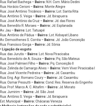
Rua: Rafael Bachega –
Bairro:
N.H. Com. Mário Dedini
Rua: Horácio Cerioni –
Bairro:
Monte Alegre
Rua: José Antônio Tricânico –
Bairro:
Lot. Santa Rita
Rua: Antônio S. Veiga –
Bairro:
Jd. Ibirapuera
Rua: José Antônio da Cruz –
Bairro:
Jd. das Flores
Rua: Benedito R. Moraes –
Bairro:
Jd. Esplanada
Av. Jau –
Bairro:
Lot. Tatuapé
Rua: Antônio de Pádua –
Bairro:
Lot. Kobayat Líbano
Av. Demosthenes S. Corrêa –
Bairro:
Jd. João Conceição
Rua: Francisco Gorga –
Bairro:
Jd. Sônia
• Ligação de esgoto
Rua: das Jurutis –
Bairro:
Lot. Nova Piracicaba
Rua: Benedicto de A. Souza –
Bairro:
Pq. São Mateus
Rua: José Palmieri Filho –
Bairro:
Pq. Conceição II
Rua: Zelinda de Camargo Alves –
Bairro:
Vem Viver Piracicaba I
Rua: José Vicente Pedreira –
Bairro:
Jd. Caxambu
Rua: Eng. Agr. Romano Coury –
Bairro:
Jd. Caxambu
Rua: Osmar Pessutti –
Bairro:
Cond. Res. Reserva do Engenho
Rua: Prof. Marco A. C. Altafim –
Bairro:
Jd. Morato
Rua: Jumirim –
Bairro:
Jd. São José
Rua: Antônio S. Veiga –
Bairro:
Jd. Ibirapuera
Est. Municipal –
Bairro:
Chácaras Veneza
• Melhoria (extensões de rede e substituição)