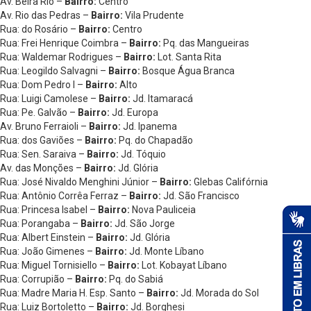
Av. Beira Rio –
Bairro:
Centro
Av. Rio das Pedras –
Bairro:
Vila Prudente
Rua: do Rosário –
Bairro:
Centro
Rua: Frei Henrique Coimbra –
Bairro:
Pq. das Mangueiras
Rua: Waldemar Rodrigues –
Bairro:
Lot. Santa Rita
Rua: Leogildo Salvagni –
Bairro:
Bosque Água Branca
Rua: Dom Pedro I –
Bairro:
Alto
Rua: Luigi Camolese –
Bairro:
Jd. Itamaracá
Rua: Pe. Galvão –
Bairro:
Jd. Europa
Av. Bruno Ferraioli –
Bairro:
Jd. Ipanema
Rua: dos Gaviões –
Bairro:
Pq. do Chapadão
Rua: Sen. Saraiva –
Bairro:
Jd. Tóquio
Av. das Monções –
Bairro:
Jd. Glória
Rua: José Nivaldo Menghini Júnior –
Bairro:
Glebas Califórnia
Rua: Antônio Corrêa Ferraz –
Bairro:
Jd. São Francisco
Rua: Princesa Isabel –
Bairro:
Nova Pauliceia
Rua: Porangaba –
Bairro:
Jd. São Jorge
Rua: Albert Einstein –
Bairro:
Jd. Glória
Rua: João Gimenes –
Bairro:
Jd. Monte Líbano
Rua: Miguel Tornisiello –
Bairro:
Lot. Kobayat Líbano
Rua: Corrupião –
Bairro:
Pq. do Sabiá
Rua: Madre Maria H. Esp. Santo –
Bairro:
Jd. Morada do Sol
Rua: Luiz Bortoletto –
Bairro:
Jd. Borghesi