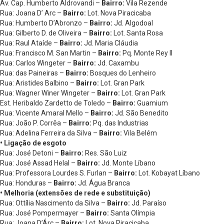
Av. Cap. Humberto Aldrovandi –
Bairro:
Vila Rezende
Rua: Joana D’ Arc –
Bairro:
Lot. Nova Piracicaba
Rua: Humberto D’Abronzo –
Bairro:
Jd. Algodoal
Rua: Gilberto D. de Oliveira –
Bairro:
Lot. Santa Rosa
Rua: Raul Ataíde –
Bairro:
Jd. Maria Cláudia
Rua: Francisco M. San Martin –
Bairro:
Pq. Monte Rey II
Rua: Carlos Wingeter –
Bairro:
Jd. Caxambu
Rua: das Paineiras –
Bairro:
Bosques do Lenheiro
Rua: Aristides Balbino –
Bairro:
Lot. Gran Park
Rua: Wagner Winer Wingeter –
Bairro:
Lot. Gran Park
Est. Heribaldo Zardetto de Toledo –
Bairro:
Guamium
Rua: Vicente Amaral Mello –
Bairro:
Jd. São Benedito
Rua: João P. Corrêa –
Bairro:
Pq. das Industrias
Rua: Adelina Ferreira da Silva –
Bairro:
Vila Belém
• Ligação de esgoto
Rua: José Detoni –
Bairro:
Res. São Luiz
Rua: José Assad Helal –
Bairro:
Jd. Monte Líbano
Rua: Professora Lourdes S. Furlan –
Bairro:
Lot. Kobayat Líbano
Rua: Honduras –
Bairro:
Jd. Água Branca
• Melhoria (extensões de rede e substituição)
Rua: Ottília Nascimento da Silva –
Bairro:
Jd. Paraíso
Rua: José Pompermayer –
Bairro:
Santa Olímpia
Rua: Joana D’Árc –
Bairro:
Lot. Nova Piracicaba