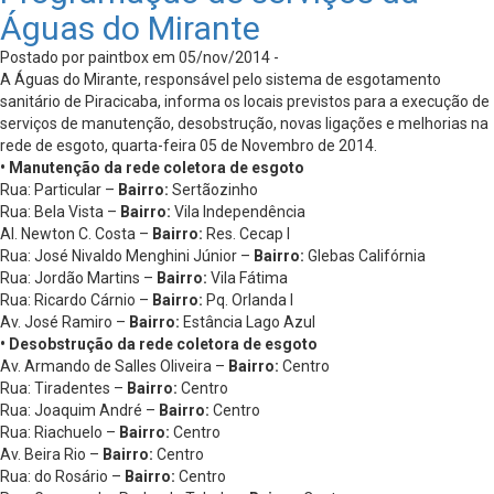
Águas do Mirante
Postado por paintbox em 05/nov/2014 -
A Águas do Mirante, responsável pelo sistema de esgotamento
sanitário de Piracicaba, informa os locais previstos para a execução de
serviços de manutenção, desobstrução, novas ligações e melhorias na
rede de esgoto, quarta-feira 05 de Novembro de 2014.
• Manutenção da rede coletora de esgoto
Rua: Particular –
Bairro:
Sertãozinho
Rua: Bela Vista –
Bairro:
Vila Independência
Al. Newton C. Costa –
Bairro:
Res. Cecap I
Rua: José Nivaldo Menghini Júnior –
Bairro:
Glebas Califórnia
Rua: Jordão Martins –
Bairro:
Vila Fátima
Rua: Ricardo Cárnio –
Bairro:
Pq. Orlanda I
Av. José Ramiro –
Bairro:
Estância Lago Azul
• Desobstrução da rede coletora de esgoto
Av. Armando de Salles Oliveira –
Bairro:
Centro
Rua: Tiradentes –
Bairro:
Centro
Rua: Joaquim André –
Bairro:
Centro
Rua: Riachuelo –
Bairro:
Centro
Av. Beira Rio –
Bairro:
Centro
Rua: do Rosário –
Bairro:
Centro