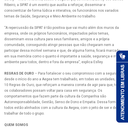
Ribeiro, a SIPAT é um evento que auxilia a reforçar, disseminar e
conscientizar de forma lúdica e interativa, os funcionários nos variados
temas de Saúde, Segurança e Meio Ambiente no trabalho.
“A repercussão da SIPAT é tão positiva que vai muito além dos muros da
empresa, onde os próprios funcionários, impactados pelos temas,
disseminam essa cultura para seus familiares, amigos e a própria
comunidade, conseguindo atingir pessoas que não chegaram nem a
participar dessa incrível semana e que, de alguma forma, ficará marcada
em sua memória como o quanto é importante a saúde, segurança e meio
ambiente para todos, dentro e fora da empresa”, explica Eslley.
REGRAS DE OURO
– Para fortalecer o seu compromisso com a segurança,
desde o início do ano a Aegea tem trabalhado, em todas as unidades, as
10 Regras de Ouro, que reforçam a maneira correta de agir para que, todos
os colaboradores possam voltar para casa em segurança. Os
comportamentos que fazem parte da cultura da Companhia são
Autorresponsabilidade, Gestão, Senso de Dono e Empatia. Dessa forma,
todos estão alinhados com a cultura da Aegea, com o jeito de ser e de
trabalhar de todo o grupo.
QUEM SOMOS