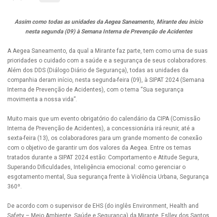
Assim como todas as unidades da Aegea Saneamento, Mirante deu início
nesta segunda (09) à Semana Interna de Prevenção de Acidentes
A Aegea Saneamento, da qual a Mirante faz parte, tem como uma de suas
prioridades o cuidado com a saúde e a segurança de seus colaboradores.
Além dos DDS (Diálogo Diário de Segurança), todas as unidades da
companhia deram início, nesta segunda-feira (09), à SIPAT 2024 (Semana
Interna de Prevenção de Acidentes), com o tema “Sua segurança
movimenta a nossa vida”.
Muito mais que um evento obrigatório do calendário da CIPA (Comissão
Interna de Prevenção de Acidentes), a concessionária irá reunir, até a
sexta-feira (13), os colaboradores para um grande momento de conexão
com o objetivo de garantir um dos valores da Aegea. Entre os temas
tratados durante a SIPAT 2024 estão: Comportamento e Atitude Segura,
Superando Dificuldades, Inteligência emocional: como gerenciar o
esgotamento mental, Sua segurança frente à Violência Urbana, Segurança
360º.
De acordo com o supervisor de EHS (do inglês Environment, Health and
Safety – Meio Ambiente, Saúde e Segurança) da Mirante, Eslley dos Santos