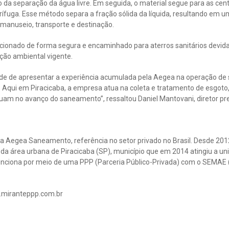
 da separação da água livre. Em seguida, o material segue para as cent
rífuga. Esse método separa a fração sólida da líquida, resultando em 
o manuseio, transporte e destinação.
icionado de forma segura e encaminhado para aterros sanitários devid
ção ambiental vigente.
dade de apresentar a experiência acumulada pela Aegea na operação d
 Aqui em Piracicaba, a empresa atua na coleta e tratamento de esgoto,
ibuam no avanço do saneamento”, ressaltou Daniel Mantovani, diretor pr
 Aegea Saneamento, referência no setor privado no Brasil. Desde 201
da área urbana de Piracicaba (SP), município que em 2014 atingiu a uni
nciona por meio de uma PPP (Parceria Público-Privada) com o SEMAE (
.miranteppp.com.br