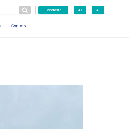
Contraste
A+
A-
s
Contato