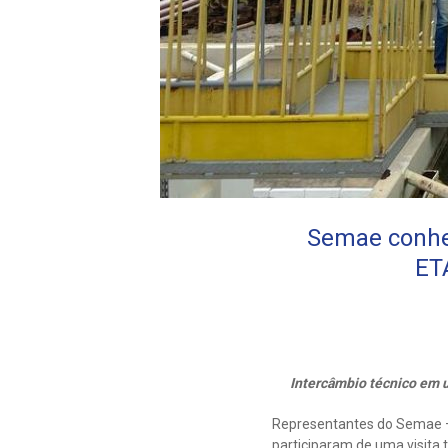
Semae conhec
ET
Intercâmbio técnico em 
Representantes do Semae – 
participaram de uma visita