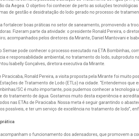
o da Aegea. O objetivo foi conhecer de perto as soluções tecnológicas
mas de gestão e desidratação do lodo gerado no processo de tratamen
sa fortalecer boas práticas no setor de saneamento, promovendo a troc
oras. Fizeram parte da atividade: o presidente Ronald Pereira, o diretor
ro; acompanhados pelos diretores da Mirante, Daniel Mantovani e Isabe
pe do Semae pode conhecer o processo executado na ETA Bombinhas, 
ia e responsabilidade ambiental, no tratamento do lodo, subproduto n
ou Isabelly Gonçalves, diretora executiva da Mirante.
iracicaba, Ronald Pereira, a visita proposta pela Mirante foi muito pos
 Estações de Tratamento de Lodo (ETLs) na cidade. “Entendemos que es
inhas/SC é muito importante, pois pudemos conhecer a tecnologia uti
te do tratamento de água. Gostamos muito desta experiência e acredita
os nas ETAs de Piracicaba. Nossa meta é seguir garantindo o abaste
s possíveis, e ter um serviço de excelência no tratamento de lodo”, enf
 prática
s acompanham o funcionamento dos adensadores, que promovem a con