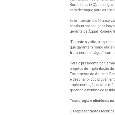
Bombinhas (SC), sob a gestã
com destaque para os siste
Este intercâmbio técnico vi
contínua por soluções inovad
gerente de Águas Rogério Gi
“Durante a visita, a equi
que garantem maior eficiênc
tratamento de água”, coment
Para o presidente do Semae P
projetos de implantação de
Tratamento de Água de Bomb
e destinar o lodo provenien
implementação destes métod
gerando o mínimo de resíduo
Tecnologia e eficiência na
Os representantes técnico