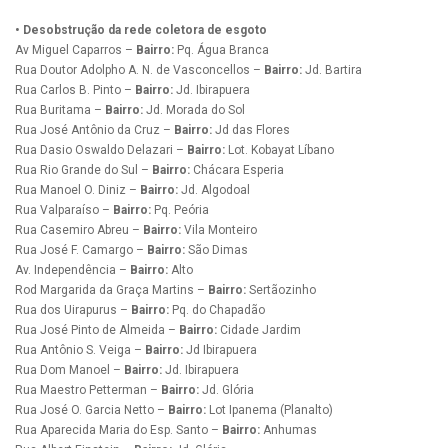
• Desobstrução da rede coletora de esgoto
Av Miguel Caparros –
Bairro:
Pq. Água Branca
Rua Doutor Adolpho A. N. de Vasconcellos –
Bairro:
Jd. Bartira
Rua Carlos B. Pinto –
Bairro:
Jd. Ibirapuera
Rua Buritama –
Bairro:
Jd. Morada do Sol
Rua José Antônio da Cruz –
Bairro:
Jd das Flores
Rua Dasio Oswaldo Delazari –
Bairro:
Lot. Kobayat Líbano
Rua Rio Grande do Sul –
Bairro:
Chácara Esperia
Rua Manoel O. Diniz –
Bairro:
Jd. Algodoal
Rua Valparaíso –
Bairro:
Pq. Peória
Rua Casemiro Abreu –
Bairro:
Vila Monteiro
Rua José F. Camargo –
Bairro:
São Dimas
Av. Independência –
Bairro:
Alto
Rod Margarida da Graça Martins –
Bairro:
Sertãozinho
Rua dos Uirapurus –
Bairro:
Pq. do Chapadão
Rua José Pinto de Almeida –
Bairro:
Cidade Jardim
Rua Antônio S. Veiga –
Bairro:
Jd Ibirapuera
Rua Dom Manoel –
Bairro:
Jd. Ibirapuera
Rua Maestro Petterman –
Bairro:
Jd. Glória
Rua José O. Garcia Netto –
Bairro:
Lot Ipanema (Planalto)
Rua Aparecida Maria do Esp. Santo –
Bairro:
Anhumas