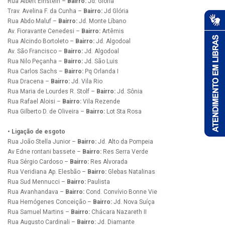
Rua Albert Einstein –
Bairro:
Jd. Glória
Trav. Avelina F. da Cunha –
Bairro:
Jd Glória
Rua Abdo Maluf –
Bairro:
Jd. Monte Líbano
Av. Fioravante Cenedesi –
Bairro:
Artêmis
Rua Alcindo Bortoleto –
Bairro:
Jd. Algodoal
Av. São Francisco –
Bairro:
Jd. Algodoal
Rua Nilo Peçanha –
Bairro:
Jd. São Luis
Rua Carlos Sachs –
Bairro:
Pq Orlanda I
Rua Dracena –
Bairro:
Jd. Vila Rio
Rua Maria de Lourdes R. Stolf –
Bairro:
Jd. Sônia
Rua Rafael Aloisi –
Bairro:
Vila Rezende
Rua Gilberto D. de Oliveira –
Bairro:
Lot Sta Rosa
• Ligação de esgoto
Rua João Stella Junior –
Bairro:
Jd. Alto da Pompeia
Av Edne rontani bassete –
Bairro:
Res Serra Verde
Rua Sérgio Cardoso –
Bairro:
Res Alvorada
Rua Veridiana Ap. Elesbão –
Bairro:
Glebas Natalinas
Rua Sud Mennucci –
Bairro:
Paulista
Rua Avanhandava –
Bairro:
Cond. Convívio Bonne Vie
Rua Hemógenes Conceição –
Bairro:
Jd. Nova Suíça
Rua Samuel Martins –
Bairro:
Chácara Nazareth II
Rua Augusto Cardinali –
Bairro:
Jd. Diamante