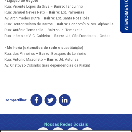
• Ligação de esgoto
Rua: Vicente Lopes da Silva –
Bairro:
Tanquinho
Rua: Samuel Neves Neto –
Bairro:
Lot. Palmeiras
Av. Archimedes Dutra –
Bairro:
Lot. Santa Rosa Ipês
Rua: Doutor Nelson de Barros –
Bairro:
Condomínio Res. Alphaville
Rua: Antônio Tomazella –
Bairro:
Jd. Tomazella
Rua: Inácio de V. C. Caldeira –
Bairro:
Jd. São Francisco – Ondas
• Melhoria (extensões de rede e substituição)
Rua: dos Pinheiros –
Bairro:
Bosques do Lenheiro
Rua: Antônio Mazoneto –
Bairro:
Jd. Astúrias
Av. Cristóvão Colombo (nas dependências da Klabin)
Compartilhar:
Nossas Redes Sociais