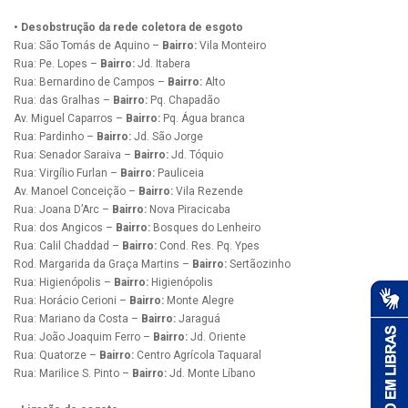
• Desobstrução da rede coletora de esgoto
Rua: São Tomás de Aquino –
Bairro:
Vila Monteiro
Rua: Pe. Lopes –
Bairro:
Jd. Itabera
Rua: Bernardino de Campos –
Bairro:
Alto
Rua: das Gralhas –
Bairro:
Pq. Chapadão
Av. Miguel Caparros –
Bairro:
Pq. Água branca
Rua: Pardinho –
Bairro:
Jd. São Jorge
Rua: Senador Saraiva –
Bairro:
Jd. Tóquio
Rua: Virgílio Furlan –
Bairro:
Pauliceia
Av. Manoel Conceição –
Bairro:
Vila Rezende
Rua: Joana D’Arc –
Bairro:
Nova Piracicaba
Rua: dos Angicos –
Bairro:
Bosques do Lenheiro
Rua: Calil Chaddad –
Bairro:
Cond. Res. Pq. Ypes
Rod. Margarida da Graça Martins –
Bairro:
Sertãozinho
Rua: Higienópolis –
Bairro:
Higienópolis
Rua: Horácio Cerioni –
Bairro:
Monte Alegre
Rua: Mariano da Costa –
Bairro:
Jaraguá
Rua: João Joaquim Ferro –
Bairro:
Jd. Oriente
Rua: Quatorze –
Bairro:
Centro Agrícola Taquaral
Rua: Marilice S. Pinto –
Bairro:
Jd. Monte Líbano