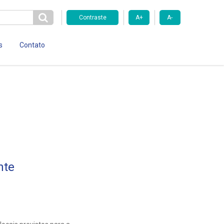
Contraste
A+
A-
s
Contato
nte