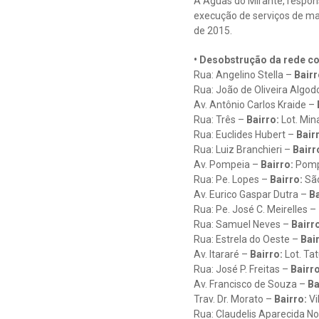
A Águas do Mirante, respons
execução de serviços de man
de 2015.
• Desobstrução da rede co
Rua: Angelino Stella –
Bairr
Rua: João de Oliveira Algod
Av. Antônio Carlos Kraide –
Rua: Três –
Bairro:
Lot. Min
Rua: Euclides Hubert –
Bair
Rua: Luiz Branchieri –
Bairr
Av. Pompeia –
Bairro:
Pomp
Rua: Pe. Lopes –
Bairro:
Sã
Av. Eurico Gaspar Dutra –
Ba
Rua: Pe. José C. Meirelles –
Rua: Samuel Neves –
Bairr
Rua: Estrela do Oeste –
Bai
Av. Itararé –
Bairro:
Lot. Ta
Rua: José P. Freitas –
Bairro
Av. Francisco de Souza –
Ba
Trav. Dr. Morato –
Bairro:
Vi
Rua: Claudelis Aparecida N