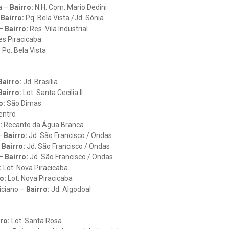
a –
Bairro:
N.H. Com. Mario Dedini
–
Bairro:
Pq. Bela Vista /Jd. Sônia
–
Bairro:
Res. Vila Industrial
es Piracicaba
:
Pq. Bela Vista
airro:
Jd. Brasília
Bairro:
Lot. Santa Cecília II
o:
São Dimas
entro
:
Recanto da Água Branca
–
Bairro:
Jd. São Francisco / Ondas
–
Bairro:
Jd. São Francisco / Ondas
 –
Bairro:
Jd. São Francisco / Ondas
:
Lot. Nova Piracicaba
o:
Lot. Nova Piracicaba
iciano –
Bairro:
Jd. Algodoal
ro:
Lot. Santa Rosa