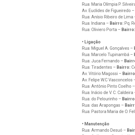
Rua: Maria Olímpia P. Silveir
Av. Euclides de Figueiredo 
Rua: Anísio Ribeiro de Lima 
Rua: Indiana –
Bairro:
Pq. R
Rua: Oliviero Porta –
Bairro
• Ligação
Rua: Miguel A. Gonçalves –
B
Rua: Marcelo Tupinambá –
Rua: Juca Fernando –
Bairr
Rua: Tiradentes –
Bairro:
C
Av. Vitório Magossi –
Bairro
Av. Felipe W.C Vasconcelos 
Rua: Antônio Pinto Coelho 
Rua: Inácio de V. C. Caldeira
Rua: do Pelourinho –
Bairro
Rua: das Arapongas –
Bairr
Rua: Pastora Maria de O. Fel
• Manutenção
Rua: Armando Desuó –
Bair