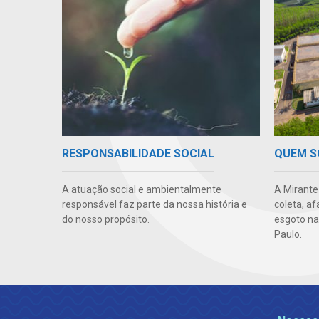
RESPONSABILIDADE SOCIAL
QUEM 
A atuação social e ambientalmente
A Mirante
responsável faz parte da nossa história e
coleta, a
do nosso propósito.
esgoto na
Paulo.