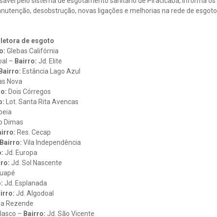
ável pelo sistema de esgotamento sanitário de Piracicaba, informa os l
utenção, desobstrução, novas ligações e melhorias na rede de esgoto, 
letora de esgoto
o:
Glebas Califórnia
oal –
Bairro:
Jd. Elite
Bairro:
Estância Lago Azul
as Nova
ro:
Dois Córregos
o:
Lot. Santa Rita Avencas
eia
o Dimas
irro:
Res. Cecap
Bairro:
Vila Independência
o:
Jd. Europa
rro:
Jd. Sol Nascente
tuapé
:
Jd. Esplanada
irro:
Jd. Algodoal
la Rezende
olasco –
Bairro:
Jd. São Vicente