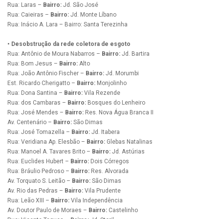
Rua: Laras –
Bairro:
Jd. São José
Rua: Caieiras –
Bairro:
Jd. Monte Líbano
Rua: Inácio A. Lara – Bairro: Santa Terezinha
• Desobstrução da rede coletora de esgoto
Rua: Antônio de Moura Nabarros –
Bairro:
Jd. Bartira
Rua: Bom Jesus –
Bairro:
Alto
Rua: João Antônio Fischer –
Bairro:
Jd. Morumbi
Est. Ricardo Cherigatto –
Bairro:
Monjolinho
Rua: Dona Santina –
Bairro:
Vila Rezende
Rua: dos Cambaras –
Bairro:
Bosques do Lenheiro
Rua: José Mendes –
Bairro:
Res. Nova Água Branca II
Av. Centenário –
Bairro:
São Dimas
Rua: José Tomazella –
Bairro:
Jd. Itabera
Rua: Veridiana Ap. Elesbão –
Bairro:
Glebas Natalinas
Rua: Manoel A. Tavares Brito –
Bairro:
Jd. Astúrias
Rua: Euclides Hubert –
Bairro:
Dois Córregos
Rua: Bráulio Pedroso –
Bairro:
Res. Alvorada
Av. Torquato S. Leitão –
Bairro:
São Dimas
Av. Rio das Pedras –
Bairro:
Vila Prudente
Rua: Leão XIII –
Bairro:
Vila Independência
Av. Doutor Paulo de Moraes –
Bairro:
Castelinho