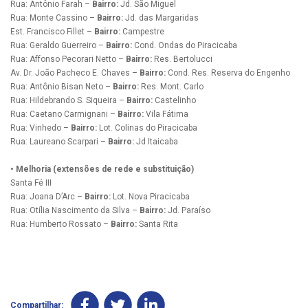
Rua: Antônio Farah –
Bairro:
Jd. São Miguel
Rua: Monte Cassino –
Bairro:
Jd. das Margaridas
Est. Francisco Fillet –
Bairro:
Campestre
Rua: Geraldo Guerreiro –
Bairro:
Cond. Ondas do Piracicaba
Rua: Affonso Pecorari Netto –
Bairro:
Res. Bertolucci
Av. Dr. João Pacheco E. Chaves –
Bairro:
Cond. Res. Reserva do Engenho
Rua: Antônio Bisan Neto –
Bairro:
Res. Mont. Carlo
Rua: Hildebrando S. Siqueira –
Bairro:
Castelinho
Rua: Caetano Carmignani –
Bairro:
Vila Fátima
Rua: Vinhedo –
Bairro:
Lot. Colinas do Piracicaba
Rua: Laureano Scarpari –
Bairro:
Jd Itaicaba
• Melhoria (extensões de rede e substituição)
Santa Fé III
Rua: Joana D’Arc –
Bairro:
Lot. Nova Piracicaba
Rua: Otília Nascimento da Silva –
Bairro:
Jd. Paraíso
Rua: Humberto Rossato –
Bairro:
Santa Rita
Compartilhar: