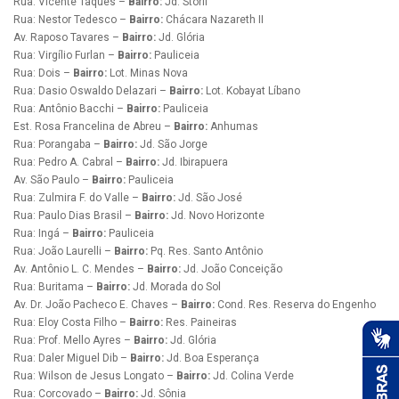
Rua: Vicente Taques –
Bairro:
Jd. Storil
Rua: Nestor Tedesco –
Bairro:
Chácara Nazareth II
Av. Raposo Tavares –
Bairro:
Jd. Glória
Rua: Virgílio Furlan –
Bairro:
Pauliceia
Rua: Dois –
Bairro:
Lot. Minas Nova
Rua: Dasio Oswaldo Delazari –
Bairro:
Lot. Kobayat Líbano
Rua: Antônio Bacchi –
Bairro:
Pauliceia
Est. Rosa Francelina de Abreu –
Bairro:
Anhumas
Rua: Porangaba –
Bairro:
Jd. São Jorge
Rua: Pedro A. Cabral –
Bairro:
Jd. Ibirapuera
Av. São Paulo –
Bairro:
Pauliceia
Rua: Zulmira F. do Valle –
Bairro:
Jd. São José
Rua: Paulo Dias Brasil –
Bairro:
Jd. Novo Horizonte
Rua: Ingá –
Bairro:
Pauliceia
Rua: João Laurelli –
Bairro:
Pq. Res. Santo Antônio
Av. Antônio L. C. Mendes –
Bairro:
Jd. João Conceição
Rua: Buritama –
Bairro:
Jd. Morada do Sol
Av. Dr. João Pacheco E. Chaves –
Bairro:
Cond. Res. Reserva do Engenho
Rua: Eloy Costa Filho –
Bairro:
Res. Paineiras
Rua: Prof. Mello Ayres –
Bairro:
Jd. Glória
Rua: Daler Miguel Dib –
Bairro:
Jd. Boa Esperança
Rua: Wilson de Jesus Longato –
Bairro:
Jd. Colina Verde
Rua: Corcovado –
Bairro:
Jd. Sônia