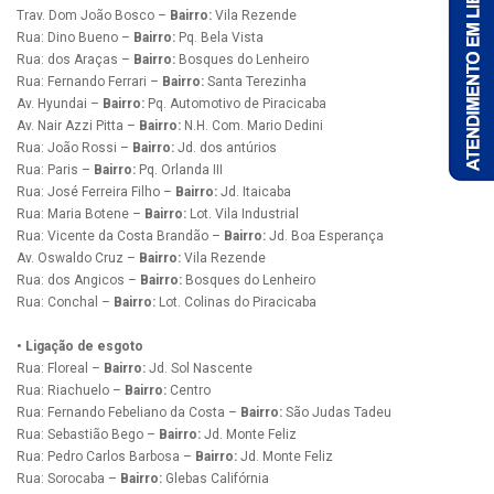
Trav. Dom João Bosco –
Bairro:
Vila Rezende
Rua: Dino Bueno –
Bairro:
Pq. Bela Vista
Rua: dos Araças –
Bairro:
Bosques do Lenheiro
Rua: Fernando Ferrari –
Bairro:
Santa Terezinha
Av. Hyundai –
Bairro:
Pq. Automotivo de Piracicaba
Av. Nair Azzi Pitta –
Bairro:
N.H. Com. Mario Dedini
Rua: João Rossi –
Bairro:
Jd. dos antúrios
Rua: Paris –
Bairro:
Pq. Orlanda III
Rua: José Ferreira Filho –
Bairro:
Jd. Itaicaba
Rua: Maria Botene –
Bairro:
Lot. Vila Industrial
Rua: Vicente da Costa Brandão –
Bairro:
Jd. Boa Esperança
Av. Oswaldo Cruz –
Bairro:
Vila Rezende
Rua: dos Angicos –
Bairro:
Bosques do Lenheiro
Rua: Conchal –
Bairro:
Lot. Colinas do Piracicaba
• Ligação de esgoto
Rua: Floreal –
Bairro:
Jd. Sol Nascente
Rua: Riachuelo –
Bairro:
Centro
Rua: Fernando Febeliano da Costa –
Bairro:
São Judas Tadeu
Rua: Sebastião Bego –
Bairro:
Jd. Monte Feliz
Rua: Pedro Carlos Barbosa –
Bairro:
Jd. Monte Feliz
Rua: Sorocaba –
Bairro:
Glebas Califórnia