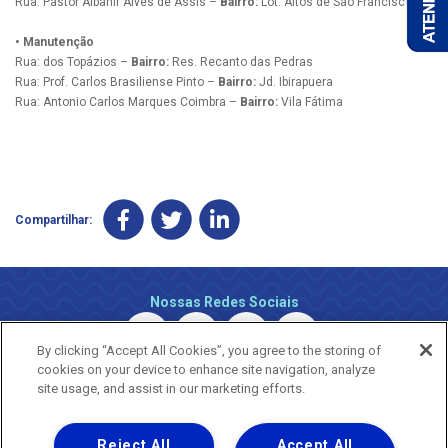
Rua: Pastor Albanir Alves de Assis –
Bairro:
Lot. Altos de São Francisco
• Manutenção
Rua: dos Topázios –
Bairro:
Res. Recanto das Pedras
Rua: Prof. Carlos Brasiliense Pinto –
Bairro:
Jd. Ibirapuera
Rua: Antonio Carlos Marques Coimbra –
Bairro:
Vila Fátima
Compartilhar:
Nossas Redes Sociais
By clicking “Accept All Cookies”, you agree to the storing of
cookies on your device to enhance site navigation, analyze
site usage, and assist in our marketing efforts.
Reject All
Accept All