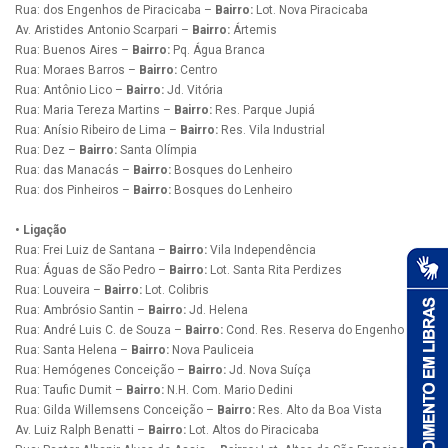
Rua: dos Engenhos de Piracicaba –
Bairro:
Lot. Nova Piracicaba
Av. Aristides Antonio Scarpari –
Bairro:
Ártemis
Rua: Buenos Aires –
Bairro:
Pq. Água Branca
Rua: Moraes Barros –
Bairro:
Centro
Rua: Antônio Lico –
Bairro:
Jd. Vitória
Rua: Maria Tereza Martins –
Bairro:
Res. Parque Jupiá
Rua: Anísio Ribeiro de Lima –
Bairro:
Res. Vila Industrial
Rua: Dez –
Bairro:
Santa Olímpia
Rua: das Manacás –
Bairro:
Bosques do Lenheiro
Rua: dos Pinheiros –
Bairro:
Bosques do Lenheiro
• Ligação
Rua: Frei Luiz de Santana –
Bairro:
Vila Independência
Rua: Águas de São Pedro –
Bairro:
Lot. Santa Rita Perdizes
Rua: Louveira –
Bairro:
Lot. Colibris
Rua: Ambrósio Santin –
Bairro:
Jd. Helena
Rua: André Luis C. de Souza –
Bairro:
Cond. Res. Reserva do Engenho
Rua: Santa Helena –
Bairro:
Nova Pauliceia
Rua: Hemógenes Conceição –
Bairro:
Jd. Nova Suíça
Rua: Taufic Dumit –
Bairro:
N.H. Com. Mario Dedini
Rua: Gilda Willemsens Conceição –
Bairro:
Res. Alto da Boa Vista
Av. Luiz Ralph Benatti –
Bairro:
Lot. Altos do Piracicaba