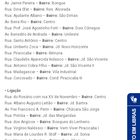
Av. Jaime Pereira –
Bairro:
Bongue
Rua: Dina Sfat –
Bairro:
Res. Alvorada
Rua: Ajudante Albano –
Bairro:
São Dimas
Av. Beira Rio –
Bairro:
Centro
Rua: Prof. José Agostinho Forti –
Bairro:
Dois Córregos
Av. Benedito de Andrade –
Bairro:
Unileste
Rua: Santo Antônio –
Bairro:
Centro
Rua: Umberto Zoca –
Bairro:
Jd. Novo Horizonte
Rua: Piracicaba –
Bairro:
Ibitiruna
Rua: Claudelis Aparecida Nolasco –
Bairro:
Jd. São Vicente
Rua: Antonio Cobra Filho –
Bairro:
Jd. São Vicente II
Rua: Madagascar –
Bairro:
Vila Industrial
Rua: Corcovado –
Bairro:
Cond. Piracicaba III
• Ligação
Rua: do Rosário com rua XV de Novembro –
Bairro:
Centro
Rua: Albano Augusto Leitão –
Bairro:
Jd. Bartira
Av. Frei Francisco A. Perin –
Bairro:
Chácara São Jorge
Rua: Pistóia –
Bairro:
Jd. das Margaridas
Rua: dos Angicos –
Bairro:
Bosques do Lenheiro
Rua: Virgínio Naléssio –
Bairro:
Vem Viver Piracicaba I
Rua: Maria de Lourdes R. Stolf –
Bairro:
Jd. Sonia