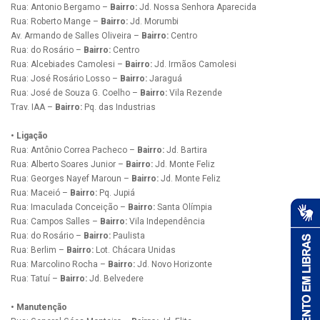
Rua: Antonio Bergamo –
Bairro:
Jd. Nossa Senhora Aparecida
Rua: Roberto Mange –
Bairro:
Jd. Morumbi
Av. Armando de Salles Oliveira –
Bairro:
Centro
Rua: do Rosário –
Bairro:
Centro
Rua: Alcebiades Camolesi –
Bairro:
Jd. Irmãos Camolesi
Rua: José Rosário Losso –
Bairro:
Jaraguá
Rua: José de Souza G. Coelho –
Bairro:
Vila Rezende
Trav. IAA –
Bairro:
Pq. das Industrias
• Ligação
Rua: Antônio Correa Pacheco –
Bairro:
Jd. Bartira
Rua: Alberto Soares Junior –
Bairro:
Jd. Monte Feliz
Rua: Georges Nayef Maroun –
Bairro:
Jd. Monte Feliz
Rua: Maceió –
Bairro:
Pq. Jupiá
Rua: Imaculada Conceição –
Bairro:
Santa Olímpia
Rua: Campos Salles –
Bairro:
Vila Independência
Rua: do Rosário –
Bairro:
Paulista
Rua: Berlim –
Bairro:
Lot. Chácara Unidas
Rua: Marcolino Rocha –
Bairro:
Jd. Novo Horizonte
Rua: Tatuí –
Bairro:
Jd. Belvedere
• Manutenção