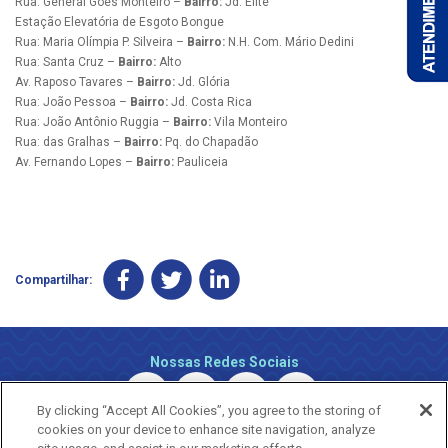
Rua: General Góes Monteiro –
Bairro:
Jd. Elite
Estação Elevatória de Esgoto Bongue
Rua: Maria Olímpia P. Silveira –
Bairro:
N.H. Com. Mário Dedini
Rua: Santa Cruz –
Bairro:
Alto
Av. Raposo Tavares –
Bairro:
Jd. Glória
Rua: João Pessoa –
Bairro:
Jd. Costa Rica
Rua: João Antônio Ruggia –
Bairro:
Vila Monteiro
Rua: das Gralhas –
Bairro:
Pq. do Chapadão
Av. Fernando Lopes –
Bairro:
Pauliceia
Compartilhar:
Nossas Redes Sociais
By clicking “Accept All Cookies”, you agree to the storing of
cookies on your device to enhance site navigation, analyze