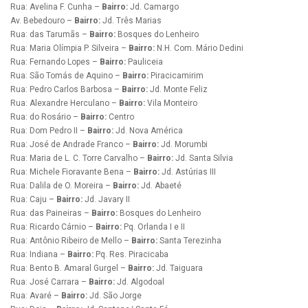
Rua: Avelina F. Cunha –
Bairro:
Jd. Camargo
Av. Bebedouro –
Bairro:
Jd. Três Marias
Rua: das Tarumãs –
Bairro:
Bosques do Lenheiro
Rua: Maria Olímpia P. Silveira –
Bairro:
N.H. Com. Mário Dedini
Rua: Fernando Lopes –
Bairro:
Pauliceia
Rua: São Tomás de Aquino –
Bairro:
Piracicamirim
Rua: Pedro Carlos Barbosa –
Bairro:
Jd. Monte Feliz
Rua: Alexandre Herculano –
Bairro:
Vila Monteiro
Rua: do Rosário –
Bairro:
Centro
Rua: Dom Pedro II –
Bairro:
Jd. Nova América
Rua: José de Andrade Franco –
Bairro:
Jd. Morumbi
Rua: Maria de L. C. Torre Carvalho –
Bairro:
Jd. Santa Silvia
Rua: Michele Fioravante Bena –
Bairro:
Jd. Astúrias III
Rua: Dalila de O. Moreira –
Bairro:
Jd. Abaeté
Rua: Caju –
Bairro:
Jd. Javary II
Rua: das Paineiras –
Bairro:
Bosques do Lenheiro
Rua: Ricardo Cárnio –
Bairro:
Pq. Orlanda I e II
Rua: Antônio Ribeiro de Mello –
Bairro:
Santa Terezinha
Rua: Indiana –
Bairro:
Pq. Res. Piracicaba
Rua: Bento B. Amaral Gurgel –
Bairro:
Jd. Taiguara
Rua: José Carrara –
Bairro:
Jd. Algodoal
Rua: Avaré –
Bairro:
Jd. São Jorge