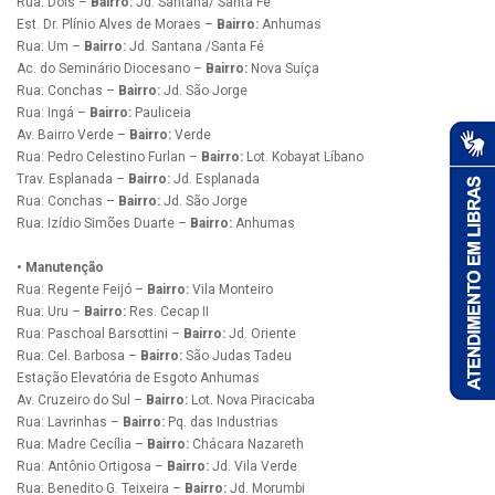
Rua: Dois –
Bairro:
Jd. Santana/ Santa Fé
Est. Dr. Plínio Alves de Moraes –
Bairro:
Anhumas
Rua: Um –
Bairro:
Jd. Santana /Santa Fé
Ac. do Seminário Diocesano –
Bairro:
Nova Suíça
Rua: Conchas –
Bairro:
Jd. São Jorge
Rua: Ingá –
Bairro:
Pauliceia
Av. Bairro Verde –
Bairro:
Verde
Rua: Pedro Celestino Furlan –
Bairro:
Lot. Kobayat Líbano
Trav. Esplanada –
Bairro:
Jd. Esplanada
Rua: Conchas –
Bairro:
Jd. São Jorge
Rua: Izídio Simões Duarte –
Bairro:
Anhumas
• Manutenção
Rua: Regente Feijó –
Bairro:
Vila Monteiro
Rua: Uru –
Bairro:
Res. Cecap II
Rua: Paschoal Barsottini –
Bairro:
Jd. Oriente
Rua: Cel. Barbosa –
Bairro:
São Judas Tadeu
Estação Elevatória de Esgoto Anhumas
Av. Cruzeiro do Sul –
Bairro:
Lot. Nova Piracicaba
Rua: Lavrinhas –
Bairro:
Pq. das Industrias
Rua: Madre Cecília –
Bairro:
Chácara Nazareth
Rua: Antônio Ortigosa –
Bairro:
Jd. Vila Verde
Rua: Benedito G. Teixeira –
Bairro:
Jd. Morumbi