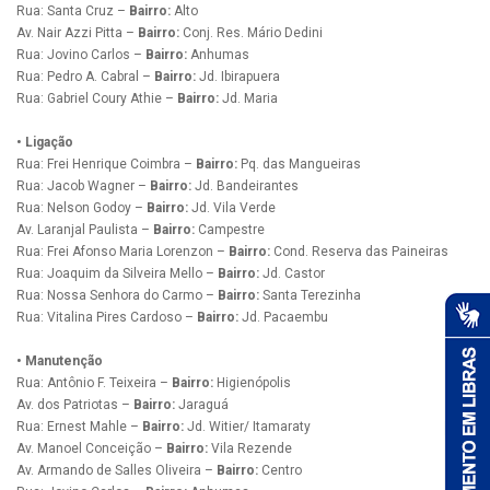
Rua: Santa Cruz –
Bairro:
Alto
Av. Nair Azzi Pitta –
Bairro:
Conj. Res. Mário Dedini
Rua: Jovino Carlos –
Bairro:
Anhumas
Rua: Pedro A. Cabral –
Bairro:
Jd. Ibirapuera
Rua: Gabriel Coury Athie –
Bairro:
Jd. Maria
• Ligação
Rua: Frei Henrique Coimbra –
Bairro:
Pq. das Mangueiras
Rua: Jacob Wagner –
Bairro:
Jd. Bandeirantes
Rua: Nelson Godoy –
Bairro:
Jd. Vila Verde
Av. Laranjal Paulista –
Bairro:
Campestre
Rua: Frei Afonso Maria Lorenzon –
Bairro:
Cond. Reserva das Paineiras
Rua: Joaquim da Silveira Mello –
Bairro:
Jd. Castor
Rua: Nossa Senhora do Carmo –
Bairro:
Santa Terezinha
Rua: Vitalina Pires Cardoso –
Bairro:
Jd. Pacaembu
• Manutenção
Rua: Antônio F. Teixeira –
Bairro:
Higienópolis
Av. dos Patriotas –
Bairro:
Jaraguá
Rua: Ernest Mahle –
Bairro:
Jd. Witier/ Itamaraty
Av. Manoel Conceição –
Bairro:
Vila Rezende
Av. Armando de Salles Oliveira –
Bairro:
Centro