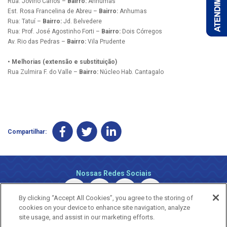
Rua: Jovino Carlos –
Bairro:
Anhumas
Est. Rosa Francelina de Abreu –
Bairro:
Anhumas
Rua: Tatuí –
Bairro:
Jd. Belvedere
Rua: Prof. José Agostinho Forti –
Bairro:
Dois Córregos
Av. Rio das Pedras –
Bairro:
Vila Prudente
• Melhorias (extensão e substituição)
Rua Zulmira F. do Valle –
Bairro:
Núcleo Hab. Cantagalo
Compartilhar:
Nossas Redes Sociais
By clicking “Accept All Cookies”, you agree to the storing of
cookies on your device to enhance site navigation, analyze
site usage, and assist in our marketing efforts.