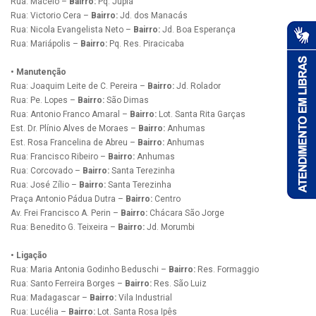
Rua: Maceió –
Bairro:
Pq. Jupiá
Rua: Victorio Cera –
Bairro:
Jd. dos Manacás
Rua: Nicola Evangelista Neto –
Bairro:
Jd. Boa Esperança
Rua: Mariápolis –
Bairro:
Pq. Res. Piracicaba
• Manutenção
Rua: Joaquim Leite de C. Pereira –
Bairro:
Jd. Rolador
Rua: Pe. Lopes –
Bairro:
São Dimas
Rua: Antonio Franco Amaral –
Bairro:
Lot. Santa Rita Garças
Est. Dr. Plínio Alves de Moraes –
Bairro:
Anhumas
Est. Rosa Francelina de Abreu –
Bairro:
Anhumas
Rua: Francisco Ribeiro –
Bairro:
Anhumas
Rua: Corcovado –
Bairro:
Santa Terezinha
Rua: José Zílio –
Bairro:
Santa Terezinha
Praça Antonio Pádua Dutra –
Bairro:
Centro
Av. Frei Francisco A. Perin –
Bairro:
Chácara São Jorge
Rua: Benedito G. Teixeira –
Bairro:
Jd. Morumbi
• Ligação
Rua: Maria Antonia Godinho Beduschi –
Bairro:
Res. Formaggio
Rua: Santo Ferreira Borges –
Bairro:
Res. São Luiz
Rua: Madagascar –
Bairro:
Vila Industrial
Rua: Lucélia –
Bairro:
Lot. Santa Rosa Ipês