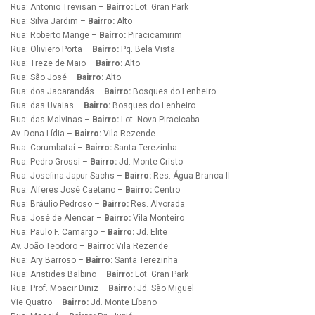
Rua: Antonio Trevisan –
Bairro:
Lot. Gran Park
Rua: Silva Jardim –
Bairro:
Alto
Rua: Roberto Mange –
Bairro:
Piracicamirim
Rua: Oliviero Porta –
Bairro:
Pq. Bela Vista
Rua: Treze de Maio –
Bairro:
Alto
Rua: São José –
Bairro:
Alto
Rua: dos Jacarandás –
Bairro:
Bosques do Lenheiro
Rua: das Uvaias –
Bairro:
Bosques do Lenheiro
Rua: das Malvinas –
Bairro:
Lot. Nova Piracicaba
Av. Dona Lídia –
Bairro:
Vila Rezende
Rua: Corumbataí –
Bairro:
Santa Terezinha
Rua: Pedro Grossi –
Bairro:
Jd. Monte Cristo
Rua: Josefina Japur Sachs –
Bairro:
Res. Água Branca II
Rua: Alferes José Caetano –
Bairro:
Centro
Rua: Bráulio Pedroso –
Bairro:
Res. Alvorada
Rua: José de Alencar –
Bairro:
Vila Monteiro
Rua: Paulo F. Camargo –
Bairro:
Jd. Elite
Av. João Teodoro –
Bairro:
Vila Rezende
Rua: Ary Barroso –
Bairro:
Santa Terezinha
Rua: Aristides Balbino –
Bairro:
Lot. Gran Park
Rua: Prof. Moacir Diniz –
Bairro:
Jd. São Miguel
Vie Quatro –
Bairro:
Jd. Monte Líbano