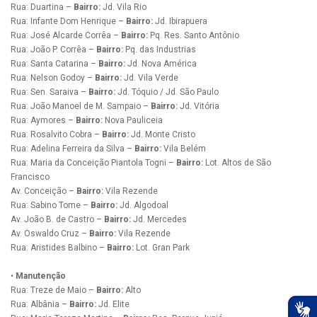
Rua: Duartina –
Bairro:
Jd. Vila Rio
Rua: Infante Dom Henrique –
Bairro:
Jd. Ibirapuera
Rua: José Alcarde Corrêa –
Bairro:
Pq. Res. Santo Antônio
Rua: João P. Corrêa –
Bairro:
Pq. das Industrias
Rua: Santa Catarina –
Bairro:
Jd. Nova América
Rua: Nelson Godoy –
Bairro:
Jd. Vila Verde
Rua: Sen. Saraiva –
Bairro:
Jd. Tóquio / Jd. São Paulo
Rua: João Manoel de M. Sampaio –
Bairro:
Jd. Vitória
Rua: Aymores –
Bairro:
Nova Pauliceia
Rua: Rosalvito Cobra –
Bairro:
Jd. Monte Cristo
Rua: Adelina Ferreira da Silva –
Bairro:
Vila Belém
Rua: Maria da Conceição Piantola Togni –
Bairro:
Lot. Altos de São
Francisco
Av. Conceição –
Bairro:
Vila Rezende
Rua: Sabino Tome –
Bairro:
Jd. Algodoal
Av. João B. de Castro –
Bairro:
Jd. Mercedes
Av. Oswaldo Cruz –
Bairro:
Vila Rezende
Rua: Aristides Balbino –
Bairro:
Lot. Gran Park
•
Manutenção
Rua: Treze de Maio –
Bairro:
Alto
Rua: Albânia –
Bairro:
Jd. Elite