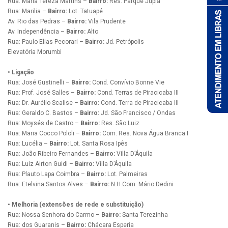
Rua: Maria Tereza Martins –
Bairro:
Res. Parque Jupiá
Rua: Marilia –
Bairro:
Lot. Tatuapé
Av. Rio das Pedras –
Bairro:
Vila Prudente
Av. Independência –
Bairro:
Alto
Rua: Paulo Elias Pecorari –
Bairro:
Jd. Petrópolis
Elevatória Morumbi
• Ligação
Rua: José Gustinelli –
Bairro:
Cond. Convívio Bonne Vie
Rua: Prof. José Salles –
Bairro:
Cond. Terras de Piracicaba III
Rua: Dr. Aurélio Scalise –
Bairro:
Cond. Terra de Piracicaba III
Rua: Geraldo C. Bastos –
Bairro:
Jd. São Francisco / Ondas
Rua: Moysés de Castro –
Bairro:
Res. São Luiz
Rua: Maria Cocco Pololi –
Bairro:
Com. Res. Nova Água Branca I
Rua: Lucélia –
Bairro:
Lot. Santa Rosa Ipês
Rua: João Ribeiro Fernandes –
Bairro:
Villa D’Áquila
Rua: Luiz Airton Guidi –
Bairro:
Villa D’Áquila
Rua: Plauto Lapa Coimbra –
Bairro:
Lot. Palmeiras
Rua: Etelvina Santos Alves –
Bairro:
N.H.Com. Mário Dedini
• Melhoria (extensões de rede e substituição)
Rua: Nossa Senhora do Carmo –
Bairro:
Santa Terezinha
Rua: dos Guaranis –
Bairro:
Chácara Esperia