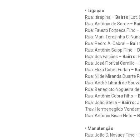
• Ligação
Rua: Itirapina –
Bairro:
Lot. 
Rua: Antônio de Sorde –
Bai
Rua: Fausto Fonseca Filho 
Rua: Marli Teresinha C. Nun
Rua: Pedro A. Cabral –
Bair
Rua: Antônio Saipp Filho –
B
Rua: dos Falcões –
Bairro:
P
Rua: José Florival Camillo –
Rua: Eliza Gobet Furlan –
Ba
Rua: Nilde Miranda Duarte
Rua: André Libardi de Souz
Rua: Benedicto Nogueira de
Rua: Antônio Cobra Filho –
B
Rua: João Stella –
Bairro:
J
Trav. Hermenegildo Vendem
Rua: Antônio Bisan Neto –
B
• Manutenção
Rua: João D. Novaes Filho –