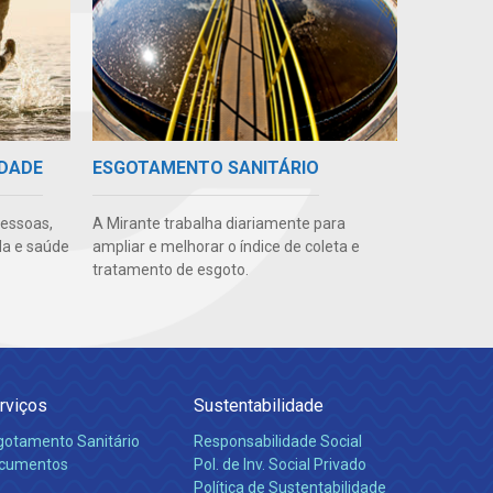
IDADE
ESGOTAMENTO SANITÁRIO
pessoas,
A Mirante trabalha diariamente para
da e saúde
ampliar e melhorar o índice de coleta e
tratamento de esgoto.
rviços
Sustentabilidade
gotamento Sanitário
Responsabilidade Social
cumentos
Pol. de Inv. Social Privado
Política de Sustentabilidade