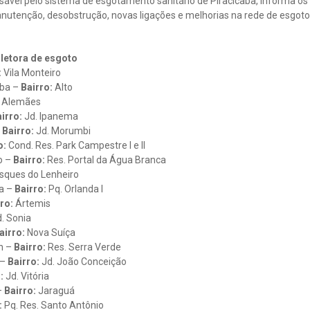
ável pelo sistema de esgotamento sanitário de Piracicaba, informa os l
utenção, desobstrução, novas ligações e melhorias na rede de esgoto, 
letora de esgoto
:
Vila Monteiro
aba –
Bairro:
Alto
Alemães
irro:
Jd. Ipanema
–
Bairro:
Jd. Morumbi
o:
Cond. Res. Park Campestre I e II
o –
Bairro:
Res. Portal da Água Branca
sques do Lenheiro
ha –
Bairro:
Pq. Orlanda I
ro:
Ártemis
. Sonia
airro:
Nova Suíça
n –
Bairro:
Res. Serra Verde
 –
Bairro:
Jd. João Conceição
:
Jd. Vitória
–
Bairro:
Jaraguá
:
Pq. Res. Santo Antônio