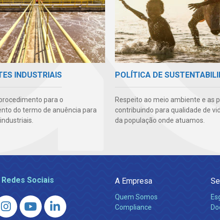
ES INDUSTRIAIS
POLÍTICA DE SUSTENTABIL
 procedimento para o
Respeito ao meio ambiente e as 
nto do termo de anuência para
contribuindo para qualidade de vi
industriais.
da população onde atuamos.
 Redes Sociais
A Empresa
Se
Quem Somos
Es
Compliance
Do