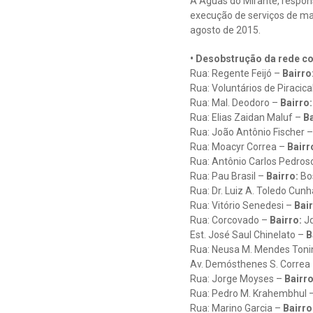
A Águas do Mirante, respons
execução de serviços de man
agosto de 2015.
• Desobstrução da rede co
Rua: Regente Feijó –
Bairro
Rua: Voluntários de Piracic
Rua: Mal. Deodoro –
Bairro:
Rua: Elias Zaidan Maluf –
Ba
Rua: João Antônio Fischer 
Rua: Moacyr Correa –
Bairr
Rua: Antônio Carlos Pedros
Rua: Pau Brasil –
Bairro:
Bo
Rua: Dr. Luiz A. Toledo Cun
Rua: Vitório Senedesi –
Bair
Rua: Corcovado –
Bairro:
Jd
Est. José Saul Chinelato –
B
Rua: Neusa M. Mendes Toni
Av. Demósthenes S. Correa
Rua: Jorge Moyses –
Bairro
Rua: Pedro M. Krahembhul 
Rua: Marino Garcia –
Bairro