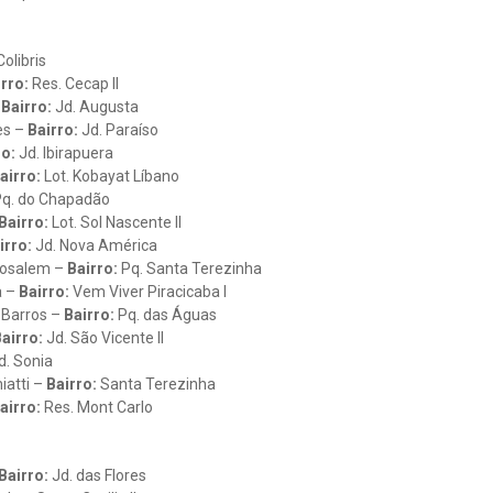
Colibris
rro:
Res. Cecap II
–
Bairro:
Jd. Augusta
es –
Bairro:
Jd. Paraíso
ro:
Jd. Ibirapuera
airro:
Lot. Kobayat Líbano
q. do Chapadão
Bairro:
Lot. Sol Nascente II
irro:
Jd. Nova América
 Rosalem –
Bairro:
Pq. Santa Terezinha
a –
Bairro:
Vem Viver Piracicaba I
 Barros –
Bairro:
Pq. das Águas
airro:
Jd. São Vicente II
d. Sonia
iatti –
Bairro:
Santa Terezinha
airro:
Res. Mont Carlo
Bairro:
Jd. das Flores