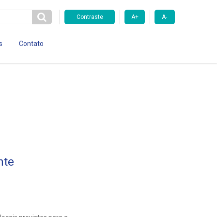
Contraste
A+
A-
s
Contato
nte